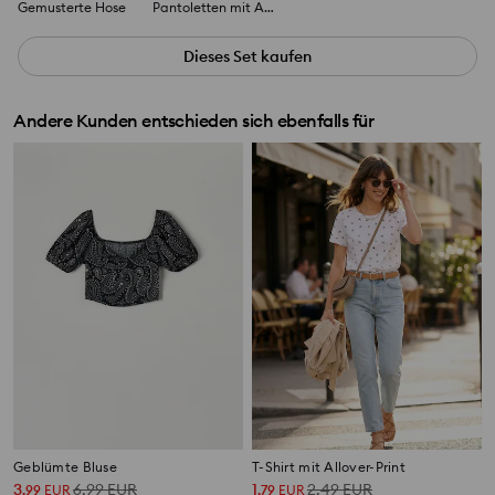
Gemusterte Hose
Pantoletten mit Absatz
Dieses Set kaufen
Andere Kunden entschieden sich ebenfalls für
Geblümte Bluse
T-Shirt mit Allover-Print
3
6,99
EUR
1
2,49
EUR
,
99
EUR
,
79
EUR