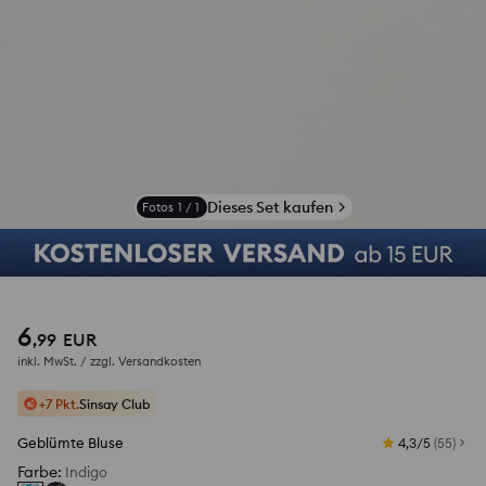
Dieses Set kaufen
Fotos
1
/
1
6
,
99
EUR
inkl. MwSt. / zzgl.
Versandkosten
+7 Pkt.
Sinsay Club
Geblümte Bluse
4,3/5
(
55
)
Farbe
:
Indigo