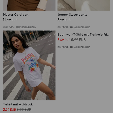
Muster Cardigan
Jogger-Sweatpants
14
5
,
99
EUR
,
99
EUR
inkl. MwSt. / zzgl.
Versandkosten
inkl. MwSt. / zzgl.
Versandkosten
T-shirt mit Aufdruck
Baumwoll-T-Shirt mit Tierkreis-Print
2
5,99
EUR
3
5,99
EUR
,
99
EUR
,
59
EUR