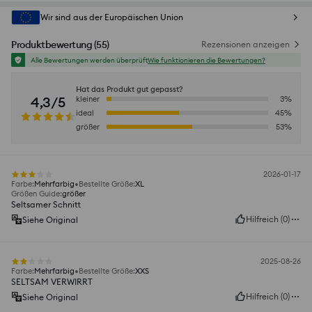
Wir sind aus der Europäischen Union
Produktbewertung
(
55
)
Rezensionen anzeigen
Alle Bewertungen werden überprüft
Wie funktionieren die Bewertungen?
Hat das Produkt gut gepasst?
4,3/5
kleiner
3
%
ideal
45
%
größer
53
%
2026-01-17
Farbe
:
Mehrfarbig
Bestellte Größe
:
XL
Größen Guide
:
größer
Seltsamer Schnitt
Hilfreich
(
0
)
Siehe Original
2025-08-26
Farbe
:
Mehrfarbig
Bestellte Größe
:
XXS
SELTSAM VERWIRRT
Hilfreich
(
0
)
Siehe Original