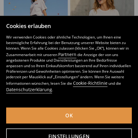
Cookies erlauben
Wir verwenden Cookies oder ähnliche Technologien, um Ihnen eine
bestmögliche Erfahrung bei der Benutzung unserer Website bieten zu
können. Wenn Sie alle Cookies zulassen (klicken Sie „OK“), können wir in
Partnern
Zusammenarbeit mit unseren
die Anzeige der von uns
angebotenen Produkte und Dienstleistungen an Ihre Bedürfnisse
anpassen und so Ihren Einkaufskomfort basierend auf Ihren individuellen
Präferenzen und Gewohnheiten optimieren. Sie können Ihre Auswahl
Baumwoll-T-Shirt mit Sommer-Print
Oversize-Baumwoll-T-Shirt mit Aufdruck
jederzeit per Mausklick auf „Einstellungen“ ändern. Wenn Sie weitere
2
5,99
EUR
3
6,99
EUR
,
19
EUR
,
49
EUR
Cookie-Richtlinie
Informationen wünschen, lesen Sie die
und die
inkl. MwSt. / zzgl.
Versandkosten
inkl. MwSt. / zzgl.
Versandkosten
Datenschutzerklärung
.
OK
EINSTELLUNGEN