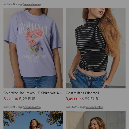
inkl. MwSt. / zzgl.
Versandkosten
inkl. MwSt. / zzgl.
Versandkosten
Oversize-Baumwoll-T-Shirt mit Aufdruck
Gestreiftes Oberteil
3
5,99
EUR
3
6,99
EUR
,
29
EUR
,
49
EUR
inkl. MwSt. / zzgl.
Versandkosten
inkl. MwSt. / zzgl.
Versandkosten