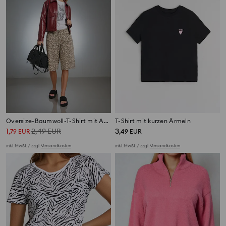
Oversize-Baumwoll-T-Shirt mit Aufdruck
T-Shirt mit kurzen Ärmeln
1
2,49
EUR
3
,
79
EUR
,
49
EUR
inkl. MwSt. / zzgl.
Versandkosten
inkl. MwSt. / zzgl.
Versandkosten