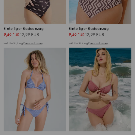
Einteiliger Badeanzug
Einteiliger Badeanzug
9
12,99
EUR
9
12,99
EUR
,
49
EUR
,
49
EUR
inkl. MwSt. / zzgl.
Versandkosten
inkl. MwSt. / zzgl.
Versandkosten