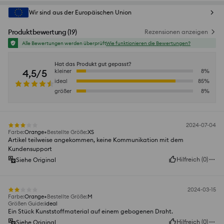
Wir sind aus der Europäischen Union
Produktbewertung
(
19
)
Rezensionen anzeigen
Alle Bewertungen werden überprüft
Wie funktionieren die Bewertungen?
Hat das Produkt gut gepasst?
4,5/5
kleiner
8
%
ideal
85
%
größer
8
%
2024-07-04
Farbe
:
Orange
Bestellte Größe
:
XS
Artikel teilweise angekommen, keine Kommunikation mit dem
Kundensupport
Hilfreich
(
0
)
Siehe Original
2024-03-15
Farbe
:
Orange
Bestellte Größe
:
M
Größen Guide
:
ideal
Ein Stück Kunststoffmaterial auf einem gebogenen Draht.
Hilfreich
(
0
)
Siehe Original