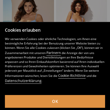
Cookies erlauben
Wir verwenden Cookies oder ähnliche Technologien, um Ihnen eine
bestmögliche Erfahrung bei der Benutzung unserer Website bieten zu
können. Wenn Sie alle Cookies zulassen (klicken Sie „OK“), können wir in
Partnern
Zusammenarbeit mit unseren
die Anzeige der von uns
angebotenen Produkte und Dienstleistungen an Ihre Bedürfnisse
anpassen und so Ihren Einkaufskomfort basierend auf Ihren individuellen
Präferenzen und Gewohnheiten optimieren. Sie können Ihre Auswahl
Bikini-Unterteil
Bikini-Unterteil
jederzeit per Mausklick auf „Einstellungen“ ändern. Wenn Sie weitere
1
2,99
EUR
1
4,49
EUR
,
99
EUR
,
49
EUR
Cookie-Richtlinie
Informationen wünschen, lesen Sie die
und die
inkl. MwSt. / zzgl.
Versandkosten
inkl. MwSt. / zzgl.
Versandkosten
Datenschutzerklärung
.
OK