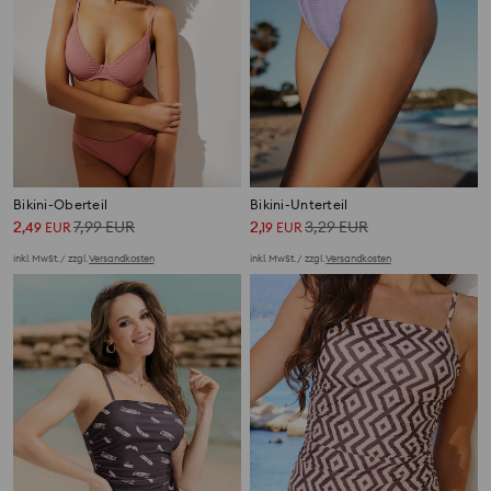
Bikini-Oberteil
Bikini-Unterteil
2
7,99
EUR
2
3,29
EUR
,
49
EUR
,
19
EUR
inkl. MwSt. / zzgl.
Versandkosten
inkl. MwSt. / zzgl.
Versandkosten