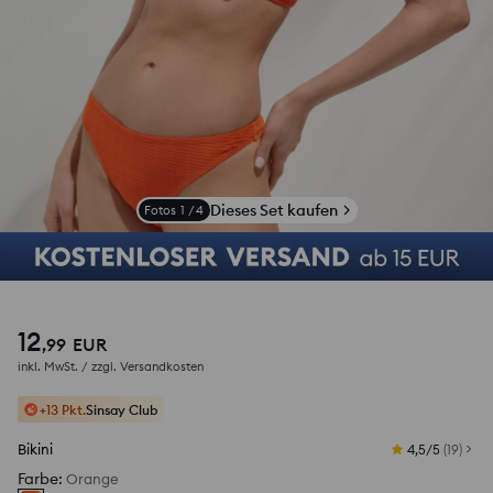
Dieses Set kaufen
Fotos
1
/
4
12
,
99
EUR
inkl. MwSt. / zzgl.
Versandkosten
+13 Pkt.
Sinsay Club
Bikini
4,5/5
(
19
)
Farbe
:
Orange