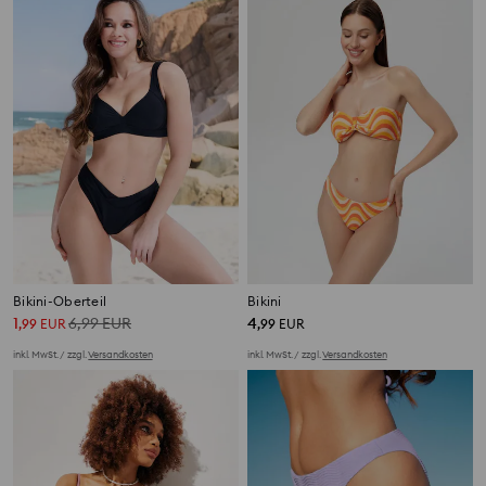
Bikini-Oberteil
Bikini
1
6,99
EUR
4
,
99
EUR
,
99
EUR
inkl. MwSt. / zzgl.
Versandkosten
inkl. MwSt. / zzgl.
Versandkosten