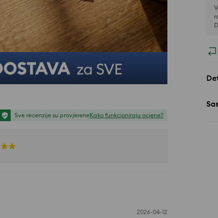
V
r
D
Det
Sa
Sve recenzije su provjerene
Kako funkcioniraju ocjene?
2026-04-12