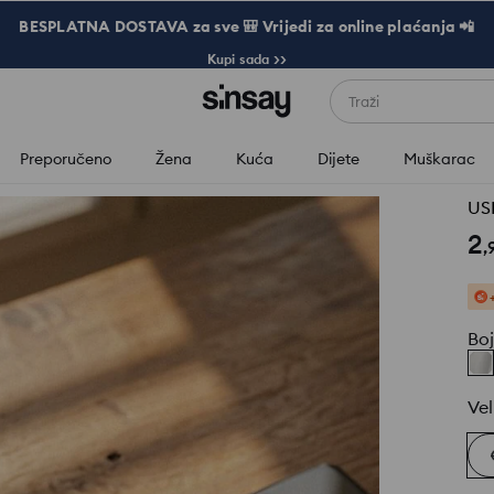
BESPLATNA DOSTAVA za sve 🎒 Vrijedi za online plaćanja 📲
Kupi sada >>
Traži
Preporučeno
Žena
Kuća
Dijete
Muškarac
US
2
,
Bo
Vel