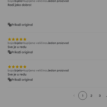
boja
:
bijela
kupljena veličina
:
Jedan proizvod
Radi jako dobro!
Prikaži original
boja
:
bijela
kupljena veličina
:
Jedan proizvod
Sve je u redu
Prikaži original
boja
:
bijela
kupljena veličina
:
Jedan proizvod
Sve je u redu
Prikaži original
1
2
3
.