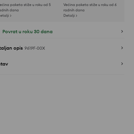
ećina paketa stiže u roku od 5
Većina paketa stiže u roku od 6
adnih dana
radnih dana
etalji >
Detalji >
Povrat u roku 30 dana
aljan opis
9619F-00X
stav