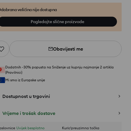
dabrana veličina nije dostupna
Pogledajte slične proizvode
Obavijesti me
Dodatnih -30% popusta na Sniženje uz kupnju najmanje 2 artikla
(Pravilnici)
Mi smo iz Europske unije
Dostupnost u trgovini
Vrijeme i trošak dostave
oslovnice
Uvijek besplatno
Kurir/preuzimna točka