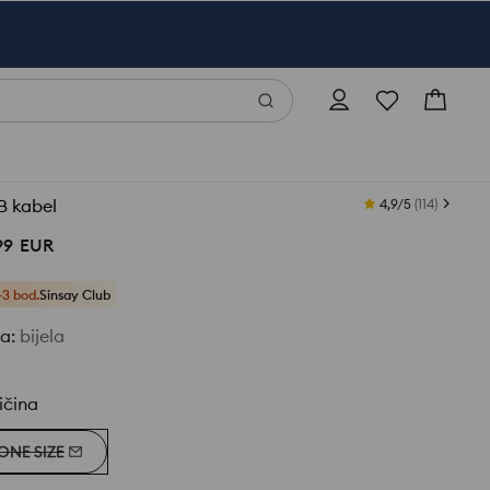
B kabel
4,9/5
(
114
)
99
EUR
+3 bod.
Sinsay Club
ja
:
bijela
ičina
ONE SIZE