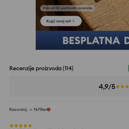
Pogledajte fotografije iz recenzija
Kupi ovaj set
Recenzije proizvoda
(
114
)
4,9/5
Razvrstaj
Filter
1