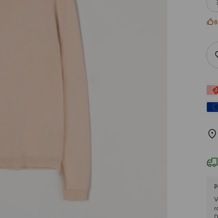
8
P
V
r
D