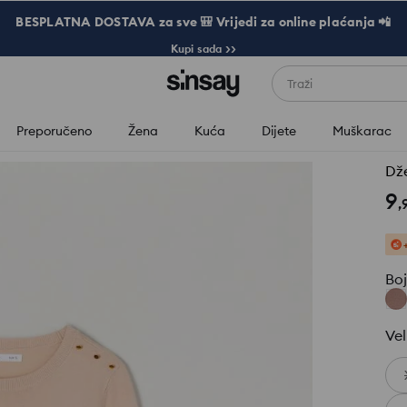
BESPLATNA DOSTAVA za sve 🎒 Vrijedi za online plaćanja 📲
Kupi sada >>
Traži
Preporučeno
Žena
Kuća
Dijete
Muškarac
Dž
9
,
Bo
Vel