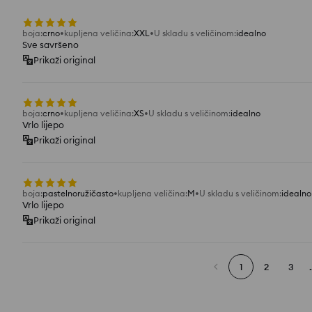
boja
:
crno
kupljena veličina
:
XXL
U skladu s veličinom
:
idealno
Sve savršeno
Prikaži original
boja
:
crno
kupljena veličina
:
XS
U skladu s veličinom
:
idealno
Vrlo lijepo
Prikaži original
boja
:
pastelnoružičasto
kupljena veličina
:
M
U skladu s veličinom
:
idealno
Vrlo lijepo
Prikaži original
1
2
3
.