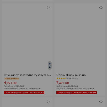
Rifle skinny so stredne vysokým pásom
Džínsy skinny push up
Posledné kusy
recenzie (112)
4
7
,99
EUR
,49
EUR
Bežná cena
7,99
EUR
Bežná cena
14,99
EUR
Najnižšia cena počas 30 dní
5,99
EUR
Najnižšia cena počas 30 dní
10,99
EUR
-20% lacnejšie s kódom OMNI20MORE
-20% lacnejšie s kódom OMNI20MORE