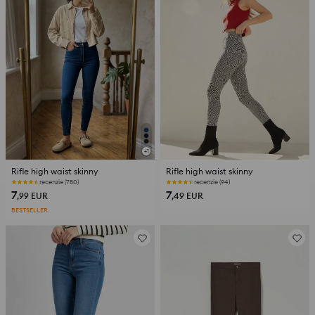
+
1
Rifle high waist skinny
Rifle high waist skinny
recenzie (780)
recenzie (94)
7
7
,99
EUR
,49
EUR
BESTSELLER