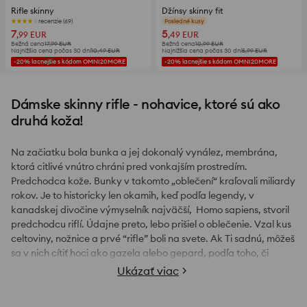
Rifle skinny
Džínsy skinny fit
recenzie (69)
Posledné kusy
7
5
,99
EUR
,49
EUR
Bežná cena
17,99
EUR
Bežná cena
10,99
EUR
Najnižšia cena počas 30 dní
10,49
EUR
Najnižšia cena počas 30 dní
5,99
EUR
-20% lacnejšie s kódom OMNI20MORE
-20% lacnejšie s kódom OMNI20MORE
Dámske skinny rifle - nohavice, ktoré sú ako
druhá koža!
Na začiatku bola bunka a jej dokonalý vynález, membrána,
ktorá citlivé vnútro chráni pred vonkajším prostredím.
Predchodca kože. Bunky v takomto „oblečení“ kraľovali miliardy
rokov. Je to historicky len okamih, keď podľa legendy, v
kanadskej divočine výmyselník najväčší, Homo sapiens, stvoril
predchodcu riflí. Údajne preto, lebo prišiel o oblečenie. Vzal kus
celtoviny, nožnice a prvé “rifle” boli na svete. Ak Ti sadnú, môžeš
sa v nich cítiť hoci ako gazela alebo gepard, podľa toho, či
inklinuješ skôr k lovcom a lovkyniam, alebo ich koristi...
Ukázať viac
Hovoríme samozrejme o úzkych dámskych rifliach alebo skinny
džínsoch. Ako si však z prebohatej ponuky vybrať tú