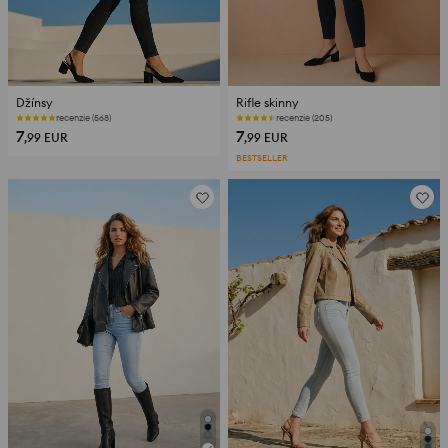
Džínsy
Rifle skinny
recenzie (568)
recenzie (205)
7
7
,99
EUR
,99
EUR
BESTSELLER