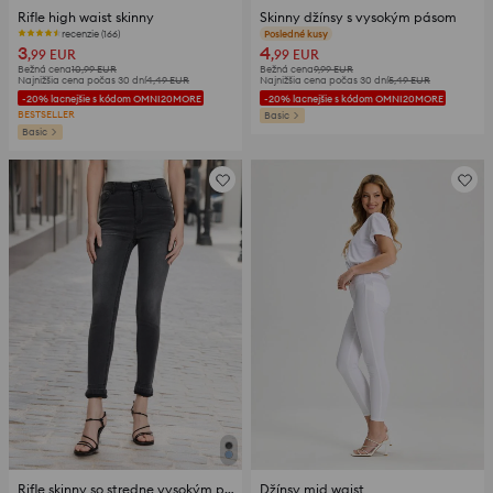
Rifle high waist skinny
Skinny džínsy s vysokým pásom
recenzie (166)
Posledné kusy
3
4
,99
EUR
,99
EUR
Bežná cena
10,99
EUR
Bežná cena
9,99
EUR
Najnižšia cena počas 30 dní
4,49
EUR
Najnižšia cena počas 30 dní
5,49
EUR
-20% lacnejšie s kódom OMNI20MORE
-20% lacnejšie s kódom OMNI20MORE
BESTSELLER
Basic
Basic
Rifle skinny so stredne vysokým pásom
Džínsy mid waist