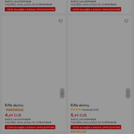
Bežná cena
17,99
EUR
Bežná cena
9,99
EUR
Najnižšia cena počas 30 dní
10,99
EUR
Najnižšia cena počas 30 dní
7,99
EUR
-20% lacnejšie s kódom OMNI20MORE
-20% lacnejšie s kódom OMNI20MORE
Rifle skinny
Rifle skinny
Posledné kusy
recenzie (618)
4
5
,49
EUR
,49
EUR
Bežná cena
7,49
EUR
Bežná cena
9,99
EUR
Najnižšia cena počas 30 dní
5,49
EUR
Najnižšia cena počas 30 dní
7,99
EUR
-20% lacnejšie s kódom OMNI20MORE
-20% lacnejšie s kódom OMNI20MORE
BESTSELLER