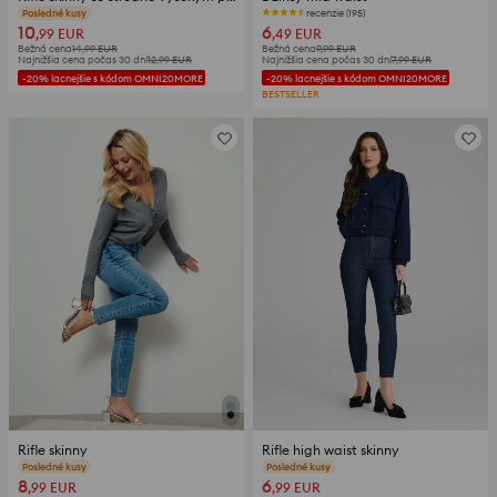
Posledné kusy
recenzie (195)
10
6
,99
EUR
,49
EUR
Bežná cena
14,99
EUR
Bežná cena
9,99
EUR
Najnižšia cena počas 30 dní
12,99
EUR
Najnižšia cena počas 30 dní
7,99
EUR
-20% lacnejšie s kódom OMNI20MORE
-20% lacnejšie s kódom OMNI20MORE
BESTSELLER
Rifle skinny
Rifle high waist skinny
Posledné kusy
Posledné kusy
8
6
,99
EUR
,99
EUR