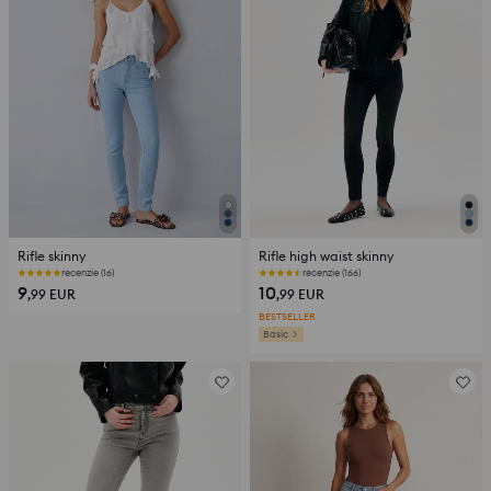
Rifle skinny
Rifle high waist skinny
recenzie (16)
recenzie (166)
9
10
,99
EUR
,99
EUR
BESTSELLER
Basic