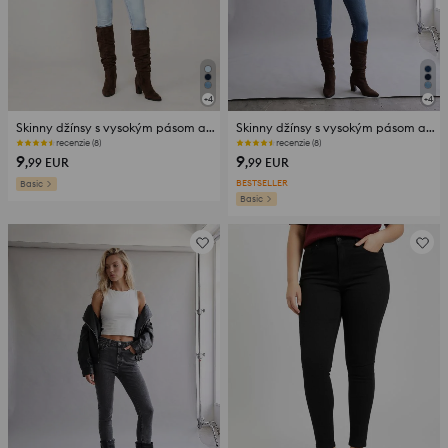
+
4
+
4
Skinny džínsy s vysokým pásom a prímesou viskózy
Skinny džínsy s vysokým pásom a prímesou viskózy
recenzie (8)
recenzie (8)
9
9
,99
EUR
,99
EUR
BESTSELLER
Basic
Basic