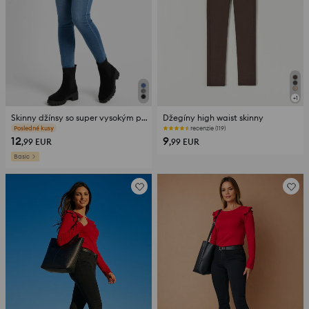
+
1
Skinny džínsy so super vysokým pásom
Džegíny high waist skinny
Posledné kusy
recenzie (119)
12
9
,99
EUR
,99
EUR
Basic