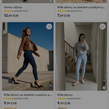
+
6
Skinny džínsy
Rifle skinny so stredne vysokým pásom
recenzie (1644)
recenzie (1040)
10
7
,99
EUR
,99
EUR
+
2
Rifle skinny so stredne vysokým pásom
Rifle skinny
recenzie (1038)
recenzie (993)
9
9
,99
EUR
,99
EUR
BESTSELLER
Basic