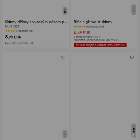
Skinny džínsy s vysokým pásom plus size
Rifle high waist skinny
PLUS SIZE
recenzie (290)
6
recenzie (88)
,49
EUR
8
,99
EUR
Bežná cena
9,99
EUR
Najnižšia cena počas 30 dní
7,99
EUR
EXKLUZÍVNE ONLINE
-20% lacnejšie s kódom OMNI20MORE
+
4