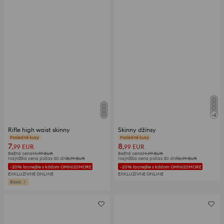
+
2
Rifle high waist skinny
Skinny džínsy
Posledné kusy
Posledné kusy
7
8
,99
EUR
,99
EUR
Bežná cena
14,99
EUR
Bežná cena
14,99
EUR
Najnižšia cena počas 30 dní
8,99
EUR
Najnižšia cena počas 30 dní
10,99
EUR
-20% lacnejšie s kódom OMNI20MORE
-20% lacnejšie s kódom OMNI20MORE
EXKLUZÍVNE ONLINE
EXKLUZÍVNE ONLINE
Basic