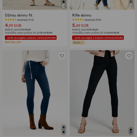
+
4
+
2
Džínsy skinny fit
Rifle skinny
recenzie (1113)
recenzie (993)
4
5
,99
EUR
,49
EUR
Bežná cena
7,99
EUR
Bežná cena
9,99
EUR
Najnižšia cena počas 30 dní
5,49
EUR
Najnižšia cena počas 30 dní
6,99
EUR
-20% lacnejšie s kódom OMNI20MORE
-20% lacnejšie s kódom OMNI20MORE
BESTSELLER
Basic