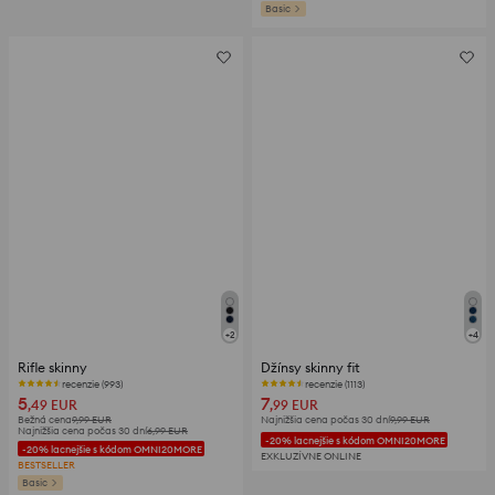
Basic
+
2
+
4
Rifle skinny
Džínsy skinny fit
recenzie (993)
recenzie (1113)
5
7
,49
EUR
,99
EUR
Bežná cena
9,99
EUR
Najnižšia cena počas 30 dní
9,99
EUR
Najnižšia cena počas 30 dní
6,99
EUR
-20% lacnejšie s kódom OMNI20MORE
-20% lacnejšie s kódom OMNI20MORE
EXKLUZÍVNE ONLINE
BESTSELLER
Basic