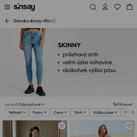
Dámske skinny rifle
(45)
zoradiť
:
Odporúčané
Filtrovať
Veľkosti
Farby
Cena
Strih
Výška pása
Materi