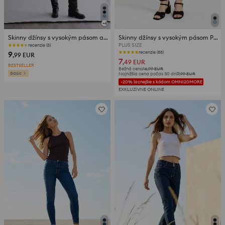
+
4
Skinny džínsy s vysokým pásom a prímesou viskózy
Skinny džínsy s vysokým pásom Plus size
PLUS SIZE
recenzie (8)
9
recenzie (88)
,99
EUR
7
,49
EUR
BESTSELLER
Bežná cena
16,99
EUR
Basic
Najnižšia cena počas 30 dní
7,99
EUR
-20% lacnejšie s kódom OMNI20MORE
EXKLUZÍVNE ONLINE