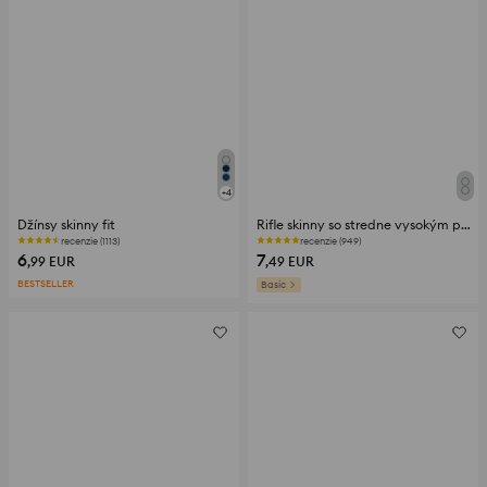
+
4
Džínsy skinny fit
Rifle skinny so stredne vysokým pásom
recenzie (1113)
recenzie (949)
6
7
,99
EUR
,49
EUR
BESTSELLER
Basic