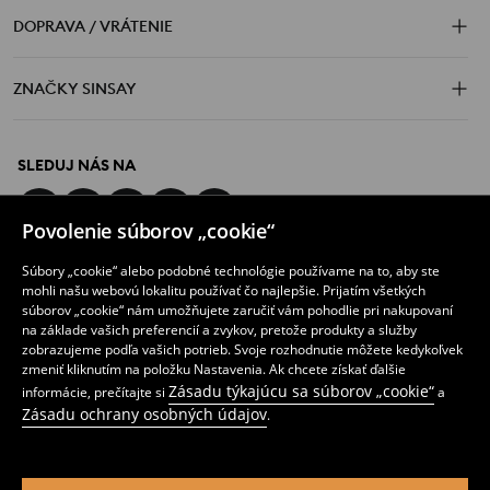
bledučkomodrej až po granátovotemnú. Ak preferuješ farebnú
DOPRAVA / VRÁTENIE
klasiku, stav na
biele džínsy
alebočierne. Najlepšie je mať aspoň
dve farebné kombinácie, svetlú i tmavú a farbu voliť podľa
ZNAČKY SINSAY
príležitosti. Výhodou nielen úzkych dámskych riflí, je aj značná
vzhľadová variabilita. Chceš, aby mal Tvoj outfit správny
náboj? Siahni po
dierach a efekte obnosenia
s vyšším pásom. K
tomu biela košeľa, vhodná mikina a ak nasadíš správny výraz
SLEDUJ NÁS NA
tváre, dojem ráznej rebelky máš zaručený ! Ak nechceš svietiť
príliš, zvoľ úzke dámske rifle s drobnými dierkami a
rozstrapkaným efektom, príp. s efektom vyprania a oderom.
Povolenie súborov „cookie“
Súbory „cookie“ alebo podobné technológie používame na to, aby ste
Každá môže byť modelkou, navyše bohatou!
STIAHNI SI APLIKÁCIU
mohli našu webovú lokalitu používať čo najlepšie. Prijatím všetkých
súborov „cookie“ nám umožňujete zaručiť vám pohodlie pri nakupovaní
Prečo “bohatou” ? Lebo ošúchané, deravé rifle mali zamaskovať
na základe vašich preferencií a zvykov, pretože produkty a služby
zobrazujeme podľa vašich potrieb. Svoje rozhodnutie môžete kedykoľvek
bohatstvo ich nositeľov a nositeliek, získané vykorisťovaním.
zmeniť kliknutím na položku Nastavenia. Ak chcete získať ďalšie
Takýto bizarný bol pohľad bývalého režimu na módnu vlnu,
Zásadu týkajúcu sa súborov „cookie“
informácie, prečítajte si
a
prenikajúcu k nám zo Západu. Úzke dámske rifle, ale aj ostatné
Slovenská republika (Slovakia)
Zásadu ochrany osobných údajov
.
verzie, môžeme považovať za svetový fenomén, za symbol
slobody, módnosti, účelnosti a univerzálnosti. Úzke dámske rifle
spoluvytvárajú ideálnu postavu. Krásny strih nohavíc môžeš
zdôrazniť dlhším
tričkom
či tunikou. Zvlášť dobre vyzerajú s