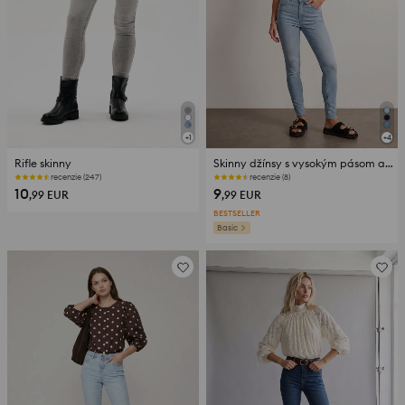
+
1
+
4
Rifle skinny
Skinny džínsy s vysokým pásom a prímesou viskózy
recenzie (247)
recenzie (8)
10
9
,99
EUR
,99
EUR
BESTSELLER
Basic