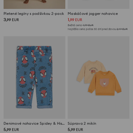
Pletené legíny s podšívkou 2-pack
Maskáčové jogger nohavice
3
1
,
99
EUR
,
99
EUR
Bežná cena
4,99
EUR
Najnižšia cena počas 30 dní pred zľavou
2,49
EUR
Denimové nohavice Spidey & His Amazing Friends
Súprava 2 mikín
5
5
,
99
EUR
,
99
EUR