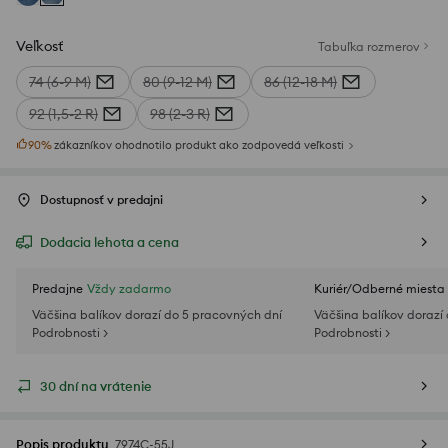
Veľkosť
Tabuľka rozmerov
74 (6-9 M)
80 (9-12 M)
86 (12-18 M)
92 (1,5-2 R)
98 (2-3 R)
90
%
zákazníkov ohodnotilo produkt ako zodpovedá veľkosti
Dostupnosť v predajni
Dodacia lehota a cena
Predajne
Vždy zadarmo
Kuriér/Odberné miesta
Väčšina balíkov dorazí do 5 pracovných dní
Väčšina balíkov dorazí
Podrobnosti >
Podrobnosti >
30 dní na vrátenie
Popis produktu
7974C-55J