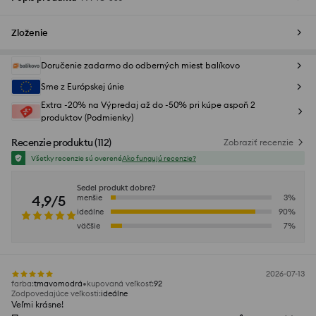
Zloženie
Doručenie zadarmo do odberných miest balíkovo
Sme z Európskej únie
Extra -20% na Výpredaj až do -50% pri kúpe aspoň 2
produktov (Podmienky)
Recenzie produktu
(
112
)
Zobraziť recenzie
Všetky recenzie sú overené
Ako fungujú recenzie?
Sedel produkt dobre?
4,9/5
menšie
3
%
ideálne
90
%
väčšie
7
%
2026-07-13
farba
:
tmavomodrá
kupovaná veľkosť
:
92
Zodpovedajúce veľkosti
:
ideálne
Veľmi krásne!