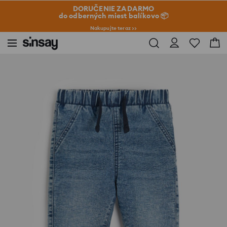
DORUČENIE ZADARMO
do odberných miest balíkovo 📦
Nakupujte teraz >>