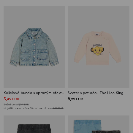
Košeľová bunda s opraným efektom
Sveter s potlačou The Lion King
5
8
,
49
EUR
,
99
EUR
Bežná cena
7,99
EUR
Najnižšia cena počas 30 dní pred zľavou
6,49
EUR