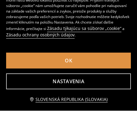
mohli našu webovú lokalitu používať čo najlepšie. Prijatím všetkých
súborov „cookie“ nám umožňujete zaručiť vám pohodlie pri nakupovaní
na základe vašich preferencií a zvykov, pretože produkty a služby
Rifľové kraťasy
Džínsy pull on
zobrazujeme podľa vašich potrieb. Svoje rozhodnutie môžete kedykoľvek
2
5
zmeniť kliknutím na položku Nastavenia. Ak chcete získať ďalšie
,
99
EUR
,
99
EUR
Zásadu týkajúcu sa súborov „cookie“
informácie, prečítajte si
a
Bežná cena
4,49
EUR
Najnižšia cena počas 30 dní pred zľavou
3,49
EUR
Zásadu ochrany osobných údajov
.
OK
NASTAVENIA
Upozorniť ma
SLOVENSKÁ REPUBLIKA (SLOVAKIA)
Džínsy Cars
Bavlnené body Mickey Mouse
2
3
,
49
EUR
,
49
EUR