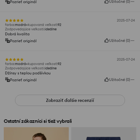
Užitočné
(
0
)
Pozrieť originál
2025-07-24
farba
:
modrá
kupovaná veľkosť
:
92
Zodpovedajúce veľkosti
:
ideálne
Dobrá kvalita
Užitočné
(
0
)
Pozrieť originál
2025-07-24
farba
:
modrá
kupovaná veľkosť
:
92
Zodpovedajúce veľkosti
:
ideálne
Džínsy s teplou podšívkou
Užitočné
(
0
)
Pozrieť originál
Zobraziť ďalšie recenzií
Ostatní zákazníci si tiež vybrali