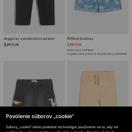
Jegginsy s elastickým pásom
Rifľové kraťasy
3
1
,
99
EUR
,
99
EUR
Bežná cena
4,49
EUR
Najnižšia cena počas 30 dní pred zľavou
2,49
EUR
Povolenie súborov „cookie“
Súbory „cookie“ alebo podobné technológie používame na to, aby ste