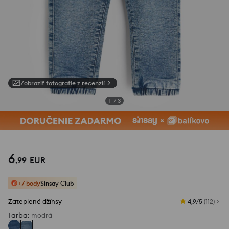
Zobraziť fotografie z recenzií
1
/
3
6
,
99
EUR
+7 body
Sinsay Club
Zateplené džínsy
4,9/5
(
112
)
Farba
:
modrá