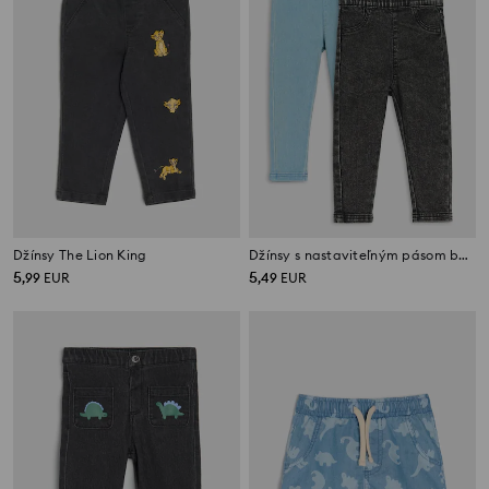
Džínsy The Lion King
Džínsy s nastaviteľným pásom balenie 2 kusy
5
5
,
99
EUR
,
49
EUR