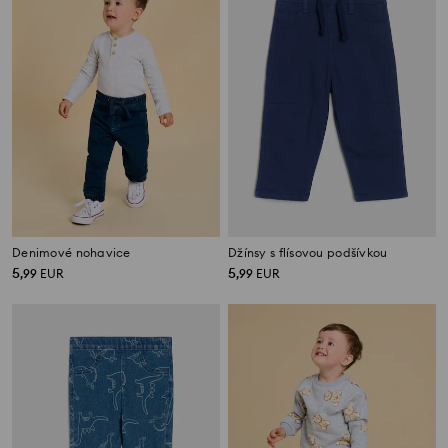
Denimové nohavice
Džínsy s flísovou podšívkou
5
5
,
99
EUR
,
99
EUR