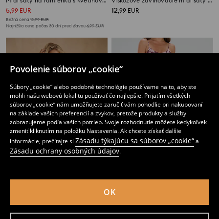
Midi šaty na ramienka s kvetinovým vzorom
Viskózové zavinovacie midi šaty s kvetinovým motívom
5
12
,
99
EUR
,
99
EUR
Bežná cena
12,99
EUR
Najnižšia cena počas 30 dní pred zľavou
6,99
EUR
Povolenie súborov „cookie“
Súbory „cookie“ alebo podobné technológie používame na to, aby ste
mohli našu webovú lokalitu používať čo najlepšie. Prijatím všetkých
súborov „cookie“ nám umožňujete zaručiť vám pohodlie pri nakupovaní
na základe vašich preferencií a zvykov, pretože produkty a služby
zobrazujeme podľa vašich potrieb. Svoje rozhodnutie môžete kedykoľvek
zmeniť kliknutím na položku Nastavenia. Ak chcete získať ďalšie
Zásadu týkajúcu sa súborov „cookie“
informácie, prečítajte si
a
Zásadu ochrany osobných údajov
.
Bavlnené maxi šaty na ramienka s kvetinovým vzorom
Midi šaty na ramienka s kvetinovým vzorom
14
9
OK
,
99
EUR
,
99
EUR