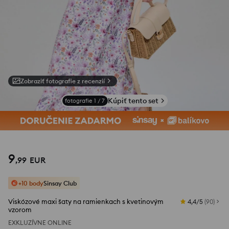
Zobraziť fotografie z recenzií
Kúpiť tento set
fotografie
1
/
7
9
,
99
EUR
+10 body
Sinsay Club
Viskózové maxi šaty na ramienkach s kvetinovým
4,4/5
(
90
)
vzorom
EXKLUZÍVNE ONLINE