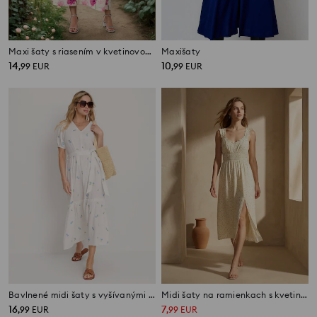
Maxi šaty s riasením v kvetinovom vzore
Maxišaty
14
10
,
99
EUR
,
99
EUR
Bavlnené midi šaty s vyšívanými kvetmi
Midi šaty na ramienkach s kvetinovým vzorom z lyocellu
16
7
,
99
EUR
,
99
EUR