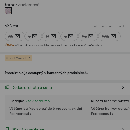
Farba
:
viacfarebná
Veľkosť
Tabuľka rozmerov
XS
S
M
L
XL
XXL
51
%
zákazníkov ohodnotilo produkt ako zodpovedá veľkosti
Smart Casual
Produkt nie je dostupný v kamenných predajniach.
Dodacia lehota a cena
Predajne
Vždy zadarmo
Kuriér/Odberné miesta
Väčšina balíkov dorazí do 5 pracovných dní
Väčšina balíkov dorazí
Podrobnosti >
Podrobnosti >
30 dní na vrátenie