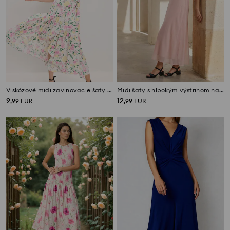
Viskózové midi zavinovacie šaty s kvetinovým vzorom
Midi šaty s hlbokým výstrihom na chrbte s viskózou
9
12
,
99
EUR
,
99
EUR