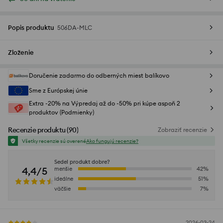
Popis produktu
506DA-MLC
Zloženie
Doručenie zadarmo do odberných miest balíkovo
Sme z Európskej únie
Extra -20% na Výpredaj až do -50% pri kúpe aspoň 2
produktov (Podmienky)
Recenzie produktu
(
90
)
Zobraziť recenzie
Všetky recenzie sú overené
Ako fungujú recenzie?
Sedel produkt dobre?
4,4/5
menšie
42
%
ideálne
51
%
väčšie
7
%
2026-03-24