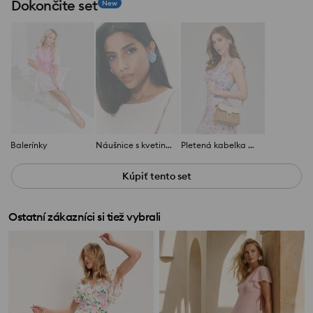
Dokončite set
New
Balerínky
Náušnice s kvetinovým motívom
Pletená kabelka na rameno
Kúpiť tento set
Ostatní zákazníci si tiež vybrali