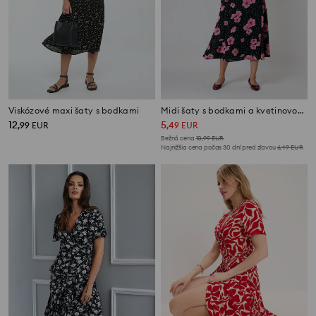
Viskózové maxi šaty s bodkami
Midi šaty s bodkami a kvetinovou potlačou
12
5
,
99
EUR
,
49
EUR
Bežná cena
10,99
EUR
Najnižšia cena počas 30 dní pred zľavou
6,49
EUR