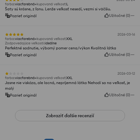
farba
:
viacfarebná
kupovaná veľkosť
:
L
Šaty sú krásne, z ľanu. Lenže veľkosť nesedí, vezmi si väčšiu.
Užitočné
(
0
)
Pozrieť originál
2026-03-16
farba
:
viacfarebná
kupovaná veľkosť
:
XXL
Zodpovedajúce veľkosti
:
ideálne
Perfektné sadnutie, výborný pomer cena/výkon Kvalitná látka
Užitočné
(
0
)
Pozrieť originál
2026-03-12
farba
:
viacfarebná
kupovaná veľkosť
:
XXL
Jasne nie viskóza, ale lacná, nepríjemná látka Nehodí sa na veľkosť, je
malý
Užitočné
(
0
)
Pozrieť originál
Zobraziť ďalšie recenzií