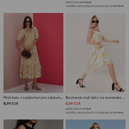
Bežná cena
14,99
EUR
Najnižšia cena počas 30 dní pred zľavou
8,99
EUR
Midi šaty s nadýchanými rukávmi a riasením
Bavlnené midi šaty na ramienka s riasením
8
6
,
99
EUR
,
99
EUR
Bežná cena
14,99
EUR
Najnižšia cena počas 30 dní pred zľavou
7,99
EUR