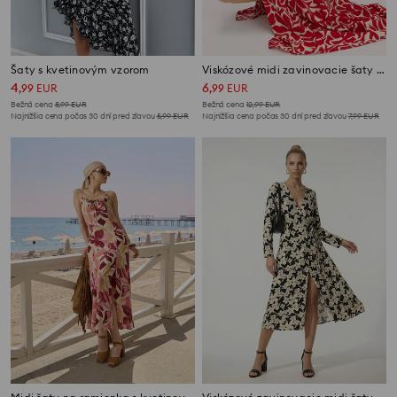
Šaty s kvetinovým vzorom
Viskózové midi zavinovacie šaty s kvetinovým vzorom
4
6
,
99
EUR
,
99
EUR
Bežná cena
8,99
EUR
Bežná cena
12,99
EUR
Najnižšia cena počas 30 dní pred zľavou
5,99
EUR
Najnižšia cena počas 30 dní pred zľavou
7,99
EUR