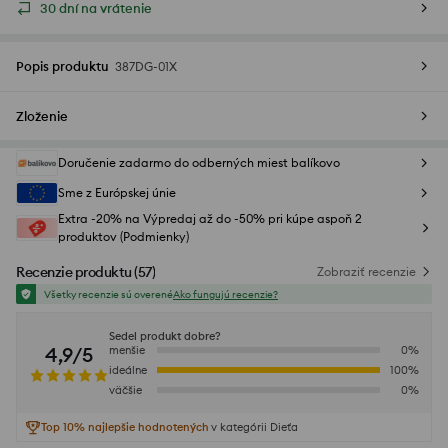
30 dní na vrátenie
Popis produktu
387DG-01X
Zloženie
Doručenie zadarmo do odberných miest balíkovo
Sme z Európskej únie
Extra -20% na Výpredaj až do -50% pri kúpe aspoň 2
produktov (Podmienky)
Recenzie produktu
(
57
)
Zobraziť recenzie
Všetky recenzie sú overené
Ako fungujú recenzie?
Sedel produkt dobre?
4,9/5
menšie
0
%
ideálne
100
%
väčšie
0
%
Top 10% najlepšie hodnotených
v kategórii Dieťa