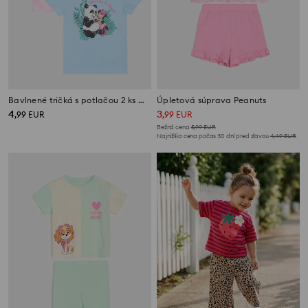
Bavlnené tričká s potlačou 2 ks Minnie Mouse
Úpletová súprava Peanuts
4
3
,
99
EUR
,
99
EUR
Bežná cena
5,99
EUR
Najnižšia cena počas 30 dní pred zľavou
4,49
EUR