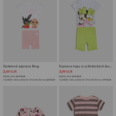
Úpletová súprava Bing
Súprava topu a cyklistických šortiek Minnie Mouse
2
3
,
49
EUR
,
99
EUR
Bežná cena
5,99
EUR
Bežná cena
5,99
EUR
Najnižšia cena počas 30 dní pred zľavou
3,29
EUR
Najnižšia cena počas 30 dní pred zľavou
4,99
EUR