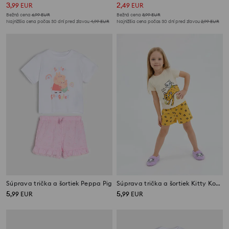
3
2
,
99
EUR
,
49
EUR
Bežná cena
6,99
EUR
Bežná cena
3,99
EUR
Najnižšia cena počas 30 dní pred zľavou
4,99
EUR
Najnižšia cena počas 30 dní pred zľavou
2,99
EUR
Súprava trička a šortiek Peppa Pig
Súprava trička a šortiek Kitty Kotty
5
5
,
99
EUR
,
99
EUR