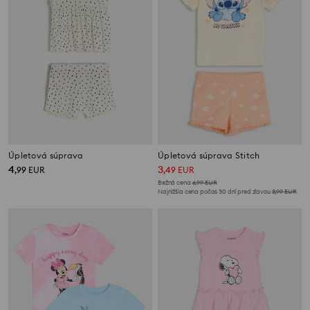
Úpletová súprava
Úpletová súprava Stitch
4
3
,
99
EUR
,
49
EUR
Bežná cena
6,99
EUR
Najnižšia cena počas 30 dní pred zľavou
3,99
EUR