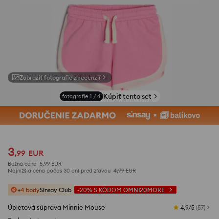
Zobraziť fotografie z recenzií
Kúpiť tento set
fotografie
1
/
4
3
,
99
EUR
Bežná cena
5,99
EUR
Najnižšia cena počas 30 dní pred zľavou
4,99
EUR
+4 body
Sinsay Club
-20%
S KÓDOM
OMNI20MORE
Úpletová súprava Minnie Mouse
4,9/5
(
57
)