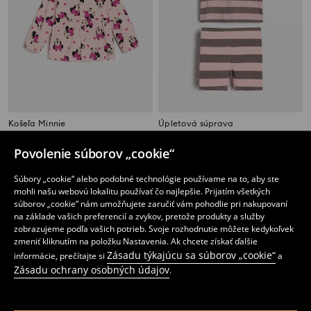
Košeľa Minnie
Úpletová súprava
5
4
,
99
EUR
,
49
EUR
Povolenie súborov „cookie“
Súbory „cookie“ alebo podobné technológie používame na to, aby ste
mohli našu webovú lokalitu používať čo najlepšie. Prijatím všetkých
súborov „cookie“ nám umožňujete zaručiť vám pohodlie pri nakupovaní
na základe vašich preferencií a zvykov, pretože produkty a služby
zobrazujeme podľa vašich potrieb. Svoje rozhodnutie môžete kedykoľvek
zmeniť kliknutím na položku Nastavenia. Ak chcete získať ďalšie
Zásadu týkajúcu sa súborov „cookie“
informácie, prečítajte si
a
Zásadu ochrany osobných údajov
.