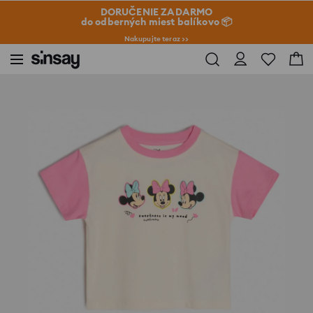
DORUČENIE ZADARMO
do odberných miest balíkovo 📦
Nakupujte teraz >>