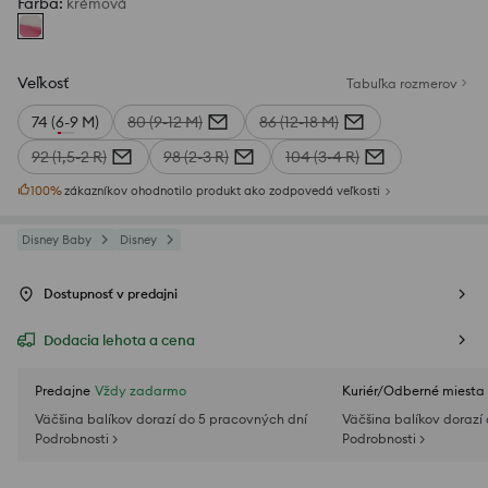
Farba
:
krémová
Veľkosť
Tabuľka rozmerov
74 (6-9 M)
80 (9-12 M)
86 (12-18 M)
92 (1,5-2 R)
98 (2-3 R)
104 (3-4 R)
100
%
zákazníkov ohodnotilo produkt ako zodpovedá veľkosti
Disney Baby
Disney
Dostupnosť v predajni
Dodacia lehota a cena
Predajne
Vždy zadarmo
Kuriér/Odberné miesta
Väčšina balíkov dorazí do 5 pracovných dní
Väčšina balíkov dorazí
Podrobnosti >
Podrobnosti >