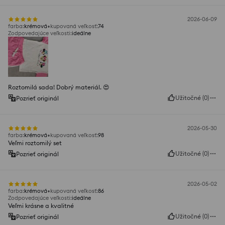
2026-06-09
farba
:
krémová
kupovaná veľkosť
:
74
Zodpovedajúce veľkosti
:
ideálne
Roztomilá sada! Dobrý materiál. 😍
Užitočné
(
0
)
Pozrieť originál
2026-05-30
farba
:
krémová
kupovaná veľkosť
:
98
Veľmi roztomilý set
Užitočné
(
0
)
Pozrieť originál
2026-05-02
farba
:
krémová
kupovaná veľkosť
:
86
Zodpovedajúce veľkosti
:
ideálne
Veľmi krásne a kvalitné
Užitočné
(
0
)
Pozrieť originál