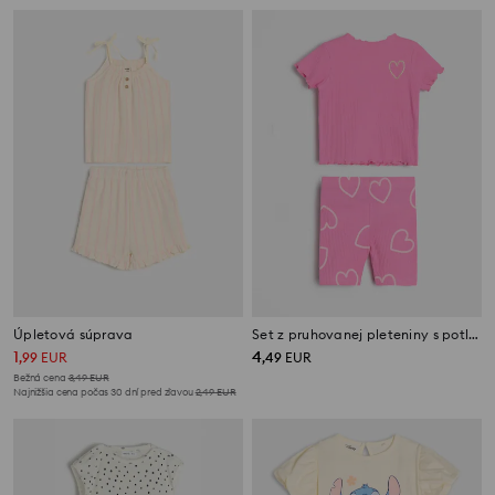
Úpletová súprava
Set z pruhovanej pleteniny s potlačou v tvare srdiečok
1
4
,
99
EUR
,
49
EUR
Bežná cena
3,49
EUR
Najnižšia cena počas 30 dní pred zľavou
2,49
EUR