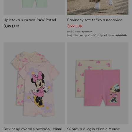
Úpletová súprava PAW Patrol
Bavlnený set: tričko a nohavice
3
3
,
49
EUR
,
99
EUR
Bežná cena
5,99
EUR
Najnižšia cena počas 30 dní pred zľavou
4,99
EUR
Bavlnený overal s potlačou Minnie Mouse
Súprava 2 legín Minnie Mouse