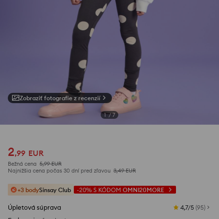
Zobraziť fotografie z recenzií
1
/
7
2
,
99
EUR
Bežná cena
5,99
EUR
Najnižšia cena počas 30 dní pred zľavou
3,49
EUR
+3 body
Sinsay Club
-20%
S KÓDOM
OMNI20MORE
Úpletová súprava
4,7/5
(
95
)