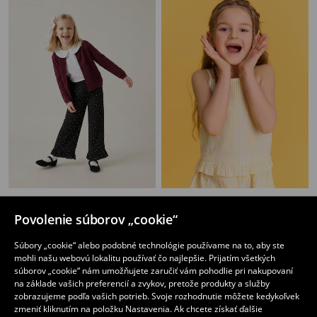
Bavlnená Sada: Blúzka s Golierom a Nohavice s Bodkami
Súprava trička a šortiek
10
5
,
99
EUR
,
49
EUR
Povolenie súborov „cookie“
Bežná cena
8,99
EUR
Najnižšia cena počas 30 dní pred zľavou
6,49
EUR
Súbory „cookie“ alebo podobné technológie používame na to, aby ste
mohli našu webovú lokalitu používať čo najlepšie. Prijatím všetkých
súborov „cookie“ nám umožňujete zaručiť vám pohodlie pri nakupovaní
na základe vašich preferencií a zvykov, pretože produkty a služby
zobrazujeme podľa vašich potrieb. Svoje rozhodnutie môžete kedykoľvek
zmeniť kliknutím na položku Nastavenia. Ak chcete získať ďalšie