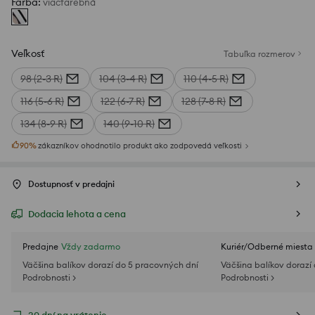
Farba
:
viacfarebná
Veľkosť
Tabuľka rozmerov
98 (2-3 R)
104 (3-4 R)
110 (4-5 R)
116 (5-6 R)
122 (6-7 R)
128 (7-8 R)
134 (8-9 R)
140 (9-10 R)
90
%
zákazníkov ohodnotilo produkt ako zodpovedá veľkosti
Dostupnosť v predajni
Dodacia lehota a cena
Predajne
Vždy zadarmo
Kuriér/Odberné miesta
Väčšina balíkov dorazí do 5 pracovných dní
Väčšina balíkov dorazí
Podrobnosti >
Podrobnosti >