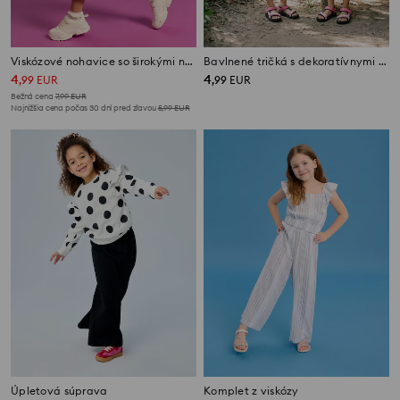
Viskózové nohavice so širokými nohavicami
Bavlnené tričká s dekoratívnymi volánmi 2 pack
4
4
,
99
EUR
,
99
EUR
Bežná cena
7,99
EUR
Najnižšia cena počas 30 dní pred zľavou
5,99
EUR
Úpletová súprava
Komplet z viskózy