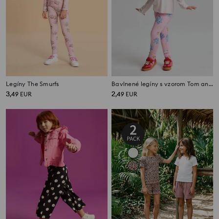
Legíny The Smurfs
Bavlnené legíny s vzorom Tom and Jerry
3
2
,
49
EUR
,
49
EUR