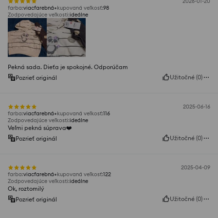
2026-01-20
farba
:
viacfarebná
kupovaná veľkosť
:
98
Zodpovedajúce veľkosti
:
ideálne
Pekná sada. Dieťa je spokojné. Odporúčam
Užitočné
(
0
)
Pozrieť originál
2025-06-16
farba
:
viacfarebná
kupovaná veľkosť
:
116
Zodpovedajúce veľkosti
:
ideálne
Veľmi pekná súprava❤️
Užitočné
(
0
)
Pozrieť originál
2025-04-09
farba
:
viacfarebná
kupovaná veľkosť
:
122
Zodpovedajúce veľkosti
:
ideálne
Ok, roztomilý
Užitočné
(
0
)
Pozrieť originál