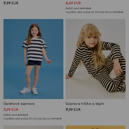
9
6
,
99
EUR
,
49
EUR
Bežná cena
13,99
EUR
Najnižšia cena počas 30 dní pred zľavou
7,49
EUR
Úpletová súprava
Súprava trička a legín
3
9
,
99
EUR
,
99
EUR
Bežná cena
5,99
EUR
Najnižšia cena počas 30 dní pred zľavou
4,99
EUR