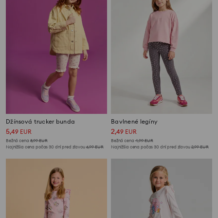
Džínsová trucker bunda
Bavlnené legíny
5
2
,
49
EUR
,
49
EUR
Bežná cena
8,99
EUR
Bežná cena
4,99
EUR
Najnižšia cena počas 30 dní pred zľavou
6,99
EUR
Najnižšia cena počas 30 dní pred zľavou
2,99
EUR