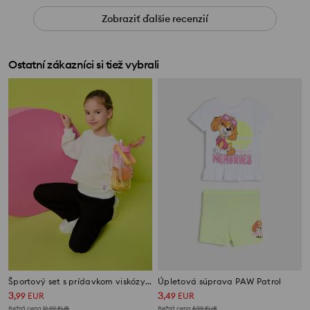
Zobraziť ďalšie recenzií
Ostatní zákazníci si tiež vybrali
Športový set s prídavkom viskózy Active
Úpletová súprava PAW Patrol
3
3
,
99
EUR
,
49
EUR
Bežná cena
12,99
EUR
Bežná cena
5,99
EUR