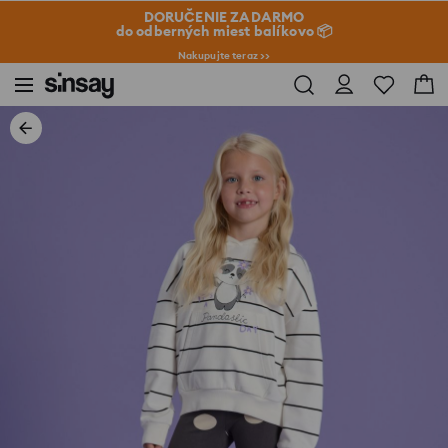
DORUČENIE ZADARMO
do odberných miest balíkovo 📦
Nakupujte teraz >>