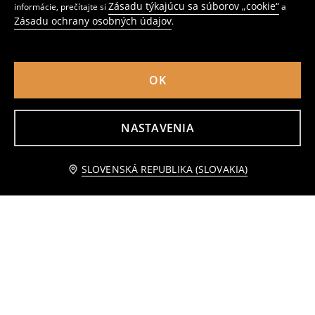
Zásadu týkajúcu sa súborov „cookie“
informácie, prečítajte si
a
Zásadu ochrany osobných údajov
.
OK
NASTAVENIA
Blúzka so štruktúrovaným vzorom a volánmi
Súprava mikiny a legín
8
7
,
99
EUR
,
49
EUR
Upozorniť ma
SLOVENSKÁ REPUBLIKA (SLOVAKIA)
Najnižšia cena počas 30 dní pred zľavou
8,99
EUR