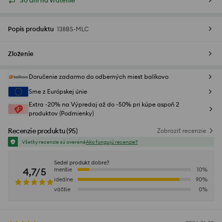
30 dní na vrátenie
Popis produktu
138BS-MLC
Zloženie
Doručenie zadarmo do odberných miest balíkovo
Sme z Európskej únie
Extra -20% na Výpredaj až do -50% pri kúpe aspoň 2
produktov (Podmienky)
Recenzie produktu
(
95
)
Zobraziť recenzie
Všetky recenzie sú overené
Ako fungujú recenzie?
Sedel produkt dobre?
4,7/5
menšie
10
%
ideálne
90
%
väčšie
0
%