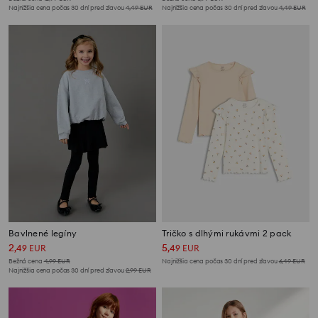
Najnižšia cena počas 30 dní pred zľavou
4,49
EUR
Najnižšia cena počas 30 dní pred zľavou
4,49
EUR
Bavlnené legíny
Tričko s dlhými rukávmi 2 pack
2
5
,
49
EUR
,
49
EUR
Bežná cena
4,99
EUR
Najnižšia cena počas 30 dní pred zľavou
6,49
EUR
Najnižšia cena počas 30 dní pred zľavou
2,99
EUR