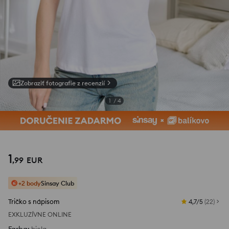
Zobraziť fotografie z recenzií
1
/
4
1
,
99
EUR
+2 body
Sinsay Club
Tričko s nápisom
4,7/5
(
22
)
EXKLUZÍVNE ONLINE