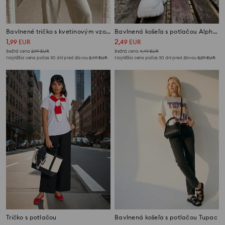
Bavlnené tričko s kvetinovým vzorom
Bavlnená košeľa s potlačou Alphonse Mucha
1
2
,
99
EUR
,
49
EUR
Bežná cena
2,99
EUR
Bežná cena
4,49
EUR
Najnižšia cena počas 30 dní pred zľavou
2,49
EUR
Najnižšia cena počas 30 dní pred zľavou
3,29
EUR
Tričko s potlačou
Bavlnená košeľa s potlačou Tupac