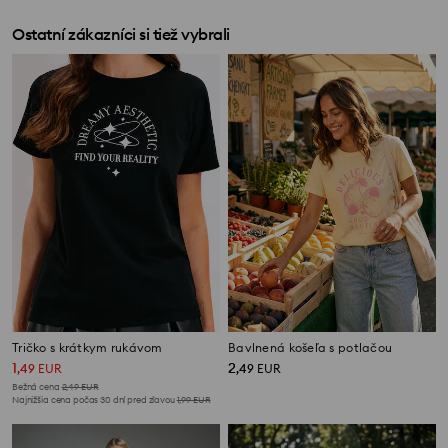
Ostatní zákazníci si tiež vybrali
Tričko s krátkym rukávom
Bavlnená košeľa s potlačou
1
2
,
49
EUR
,
49
EUR
Bežná cena
2,49
EUR
Najnižšia cena počas 30 dní pred zľavou
1,99
EUR