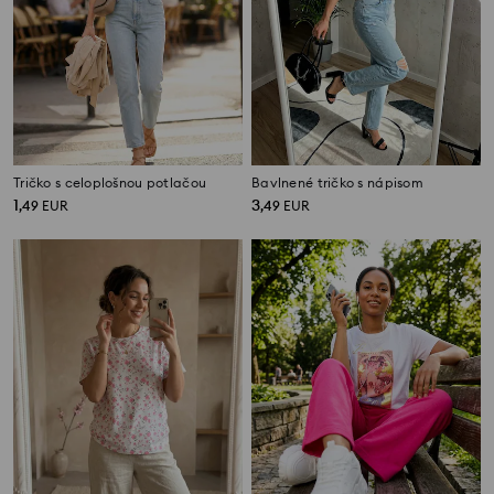
Tričko s celoplošnou potlačou
Bavlnené tričko s nápisom
1
3
,
49
EUR
,
49
EUR