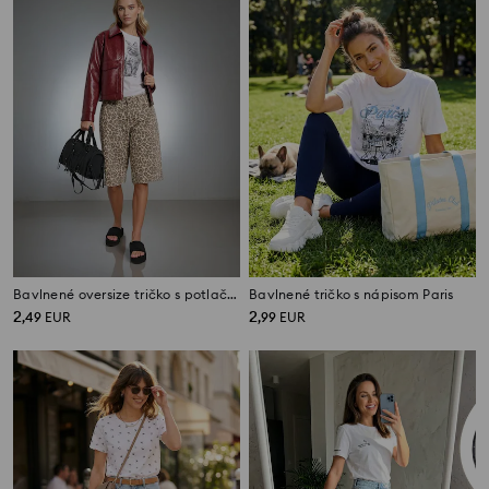
Bavlnené oversize tričko s potlačou
Bavlnené tričko s nápisom Paris
2
2
,
49
EUR
,
99
EUR