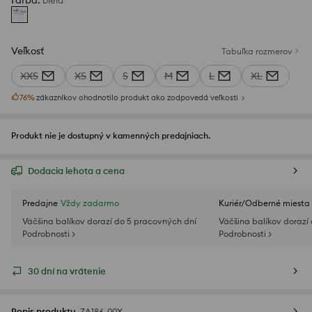
Farba
:
biela
Veľkosť
Tabuľka rozmerov
XXS
XS
S
M
L
XL
76
%
zákazníkov ohodnotilo produkt ako zodpovedá veľkosti
Produkt nie je dostupný v kamenných predajniach.
Dodacia lehota a cena
Predajne
Vždy zadarmo
Kuriér/Odberné miesta
Väčšina balíkov dorazí do 5 pracovných dní
Väčšina balíkov dorazí
Podrobnosti >
Podrobnosti >
30 dní na vrátenie
Popis produktu
ZA186-00X