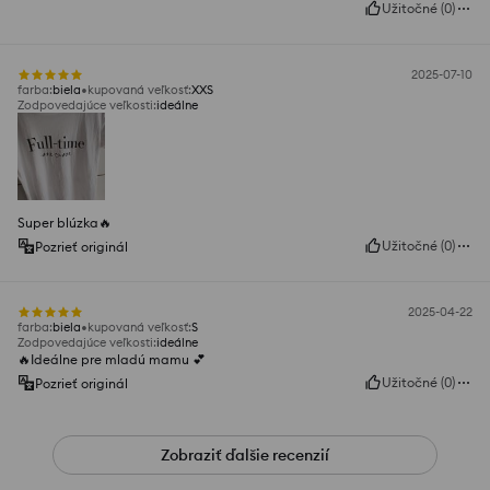
Užitočné
(
0
)
2025-07-10
farba
:
biela
kupovaná veľkosť
:
XXS
Zodpovedajúce veľkosti
:
ideálne
Super blúzka🔥
Užitočné
(
0
)
Pozrieť originál
2025-04-22
farba
:
biela
kupovaná veľkosť
:
S
Zodpovedajúce veľkosti
:
ideálne
🔥Ideálne pre mladú mamu 💕
Užitočné
(
0
)
Pozrieť originál
Zobraziť ďalšie recenzií