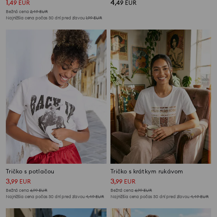
1
4
,
49
EUR
,
49
EUR
Bežná cena
2,49
EUR
Najnižšia cena počas 30 dní pred zľavou
1,99
EUR
Tričko s potlačou
Tričko s krátkym rukávom
3
3
,
99
EUR
,
99
EUR
Bežná cena
6,99
EUR
Bežná cena
6,99
EUR
Najnižšia cena počas 30 dní pred zľavou
4,49
EUR
Najnižšia cena počas 30 dní pred zľavou
4,49
EUR