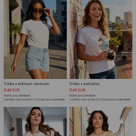
Tričko s krátkym rukávom
Tričko s potlačou
3
3
,
49
EUR
,
49
EUR
Bežná cena
5,99
EUR
Bežná cena
5,99
EUR
Najnižšia cena počas 30 dní pred zľavou
3,99
EUR
Najnižšia cena počas 30 dní pred zľavou
3,99
EUR