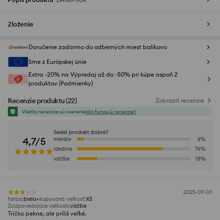
Zloženie
Doručenie zadarmo do odberných miest balíkovo
Sme z Európskej únie
Extra -20% na Výpredaj až do -50% pri kúpe aspoň 2
produktov (Podmienky)
Recenzie produktu
(
22
)
Zobraziť recenzie
Všetky recenzie sú overené
Ako fungujú recenzie?
Sedel produkt dobre?
4,7/5
menšie
6
%
ideálne
76
%
väčšie
18
%
2025-09-03
farba
:
biela
kupovaná veľkosť
:
XS
Zodpovedajúce veľkosti
:
väčšie
Tričko pekne, ale príliš veľké.