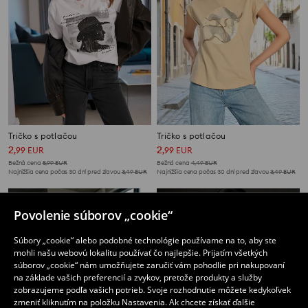
Tričko s potlačou
Tričko s potlačou
2
2
,
99
EUR
,
99
EUR
Bežná cena
5,99
EUR
Bežná cena
4,49
EUR
Najnižšia cena počas 30 dní pred zľavou
3,49
EUR
Najnižšia cena počas 30 dní pred zľavou
3,49
EUR
Povolenie súborov „cookie“
Súbory „cookie“ alebo podobné technológie používame na to, aby ste
mohli našu webovú lokalitu používať čo najlepšie. Prijatím všetkých
súborov „cookie“ nám umožňujete zaručiť vám pohodlie pri nakupovaní
na základe vašich preferencií a zvykov, pretože produkty a služby
zobrazujeme podľa vašich potrieb. Svoje rozhodnutie môžete kedykoľvek
zmeniť kliknutím na položku Nastavenia. Ak chcete získať ďalšie