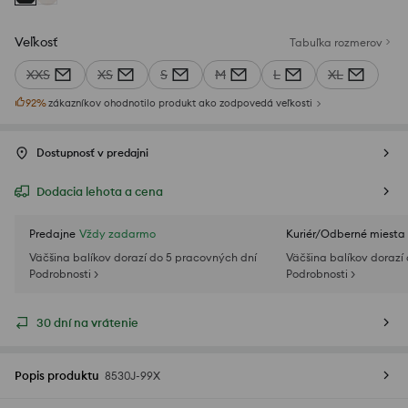
Veľkosť
Tabuľka rozmerov
XXS
XS
S
M
L
XL
92
%
zákazníkov ohodnotilo produkt ako zodpovedá veľkosti
Dostupnosť v predajni
Dodacia lehota a cena
Predajne
Vždy zadarmo
Kuriér/Odberné miesta
Väčšina balíkov dorazí do 5 pracovných dní
Väčšina balíkov dorazí
Podrobnosti >
Podrobnosti >
30 dní na vrátenie
Popis produktu
8530J-99X