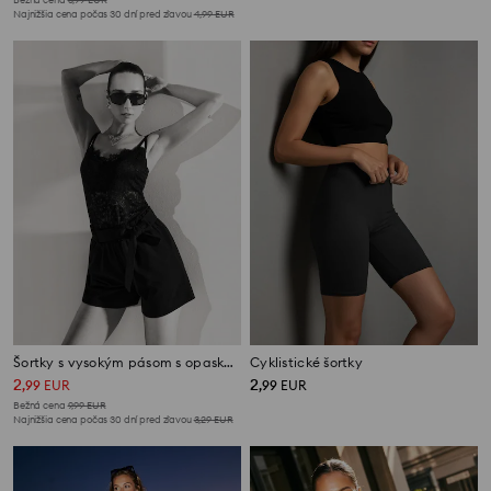
Najnižšia cena počas 30 dní pred zľavou
4,99
EUR
Šortky s vysokým pásom s opaskom
Cyklistické šortky
2
2
,
99
EUR
,
99
EUR
Bežná cena
9,99
EUR
Najnižšia cena počas 30 dní pred zľavou
3,29
EUR