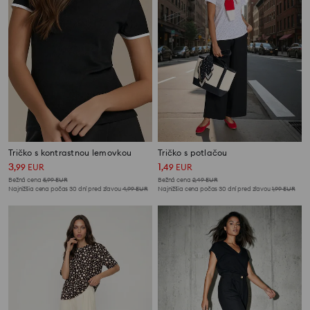
Tričko s kontrastnou lemovkou
Tričko s potlačou
3
1
,
99
EUR
,
49
EUR
Bežná cena
5,99
EUR
Bežná cena
2,49
EUR
Najnižšia cena počas 30 dní pred zľavou
4,99
EUR
Najnižšia cena počas 30 dní pred zľavou
1,99
EUR