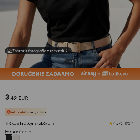
Zobraziť fotografie z recenzií
1
/
5
3
,
49
EUR
+4 body
Sinsay Club
Tričko s krátkym rukávom
4,8/5
(
192
)
Farba
:
čierna