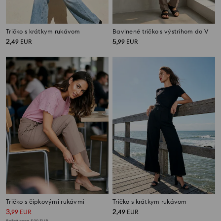
Tričko s krátkym rukávom
Bavlnené tričko s výstrihom do V
2
5
,
49
EUR
,
99
EUR
Tričko s čipkovými rukávmi
Tričko s krátkym rukávom
3
2
,
99
EUR
,
49
EUR
Bežná cena
5,99
EUR