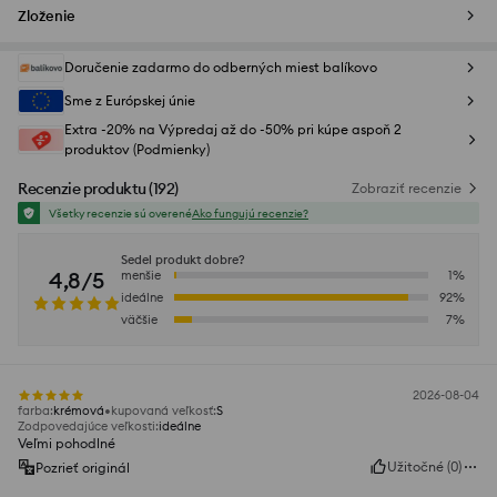
Zloženie
Doručenie zadarmo do odberných miest balíkovo
Sme z Európskej únie
Extra -20% na Výpredaj až do -50% pri kúpe aspoň 2
produktov (Podmienky)
Recenzie produktu
(
192
)
Zobraziť recenzie
Všetky recenzie sú overené
Ako fungujú recenzie?
Sedel produkt dobre?
4,8/5
menšie
1
%
ideálne
92
%
väčšie
7
%
2026-08-04
farba
:
krémová
kupovaná veľkosť
:
S
Zodpovedajúce veľkosti
:
ideálne
Veľmi pohodlné
Užitočné
(
0
)
Pozrieť originál