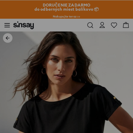
DORUČENIE ZADARMO
do odberných miest balíkovo 📦
Nakupujte teraz >>