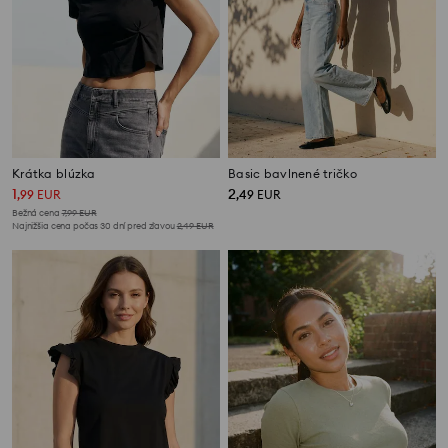
Krátka blúzka
Basic bavlnené tričko
1
2
,
99
EUR
,
49
EUR
Bežná cena
7,99
EUR
Najnižšia cena počas 30 dní pred zľavou
2,49
EUR