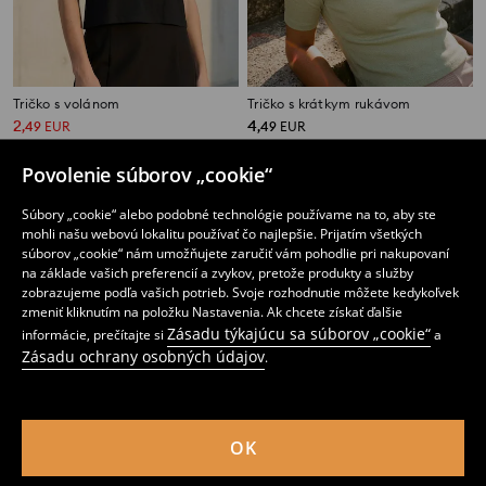
Tričko s volánom
Tričko s krátkym rukávom
2
4
,
49
EUR
,
49
EUR
Bežná cena
4,49
EUR
Najnižšia cena počas 30 dní pred zľavou
3,29
EUR
Povolenie súborov „cookie“
Súbory „cookie“ alebo podobné technológie používame na to, aby ste
mohli našu webovú lokalitu používať čo najlepšie. Prijatím všetkých
súborov „cookie“ nám umožňujete zaručiť vám pohodlie pri nakupovaní
na základe vašich preferencií a zvykov, pretože produkty a služby
zobrazujeme podľa vašich potrieb. Svoje rozhodnutie môžete kedykoľvek
zmeniť kliknutím na položku Nastavenia. Ak chcete získať ďalšie
Zásadu týkajúcu sa súborov „cookie“
informácie, prečítajte si
a
Zásadu ochrany osobných údajov
.
OK