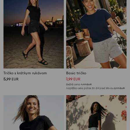
Tričko s krátkym rukávom
Basic tričko
5
1
,
99
EUR
,
99
EUR
Bežná cena
4,49
EUR
Najnižšia cena počas 30 dní pred zľavou
2,49
EUR