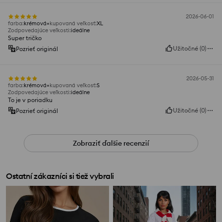
2026-06-01
farba
:
krémová
kupovaná veľkosť
:
XL
Zodpovedajúce veľkosti
:
ideálne
Super tričko
Užitočné
(
0
)
Pozrieť originál
2026-05-31
farba
:
krémová
kupovaná veľkosť
:
S
Zodpovedajúce veľkosti
:
ideálne
To je v poriadku
Užitočné
(
0
)
Pozrieť originál
Zobraziť ďalšie recenzií
Ostatní zákazníci si tiež vybrali