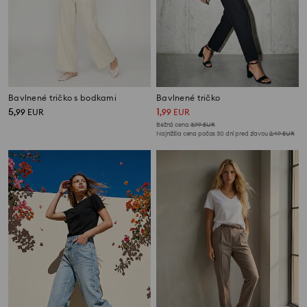
Bavlnené tričko s bodkami
Bavlnené tričko
5
1
,
99
EUR
,
99
EUR
Bežná cena
3,99
EUR
Najnižšia cena počas 30 dní pred zľavou
2,49
EUR