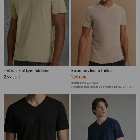
Tričko s krátkym rukávom
Basic bavlnené tričko
2
1
,
99
EUR
,
99
EUR
Bežná cena
2,99
EUR
Najnižšia cena počas 30 dní pred zľavou
2,49
EUR