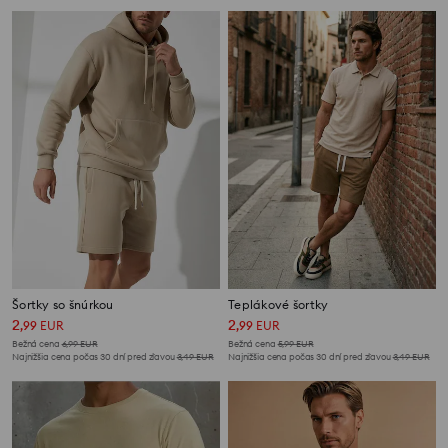
Šortky so šnúrkou
Teplákové šortky
2
2
,
99
EUR
,
99
EUR
Bežná cena
6,99
EUR
Bežná cena
5,99
EUR
Najnižšia cena počas 30 dní pred zľavou
3,49
EUR
Najnižšia cena počas 30 dní pred zľavou
3,49
EUR