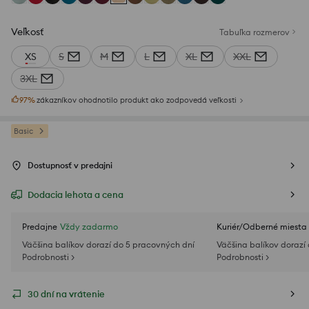
Veľkosť
Tabuľka rozmerov
XS
S
M
L
XL
XXL
3XL
97
%
zákazníkov ohodnotilo produkt ako zodpovedá veľkosti
Basic
Dostupnosť v predajni
Dodacia lehota a cena
Predajne
Vždy zadarmo
Kuriér/Odberné miesta
Väčšina balíkov dorazí do 5 pracovných dní
Väčšina balíkov dorazí
Podrobnosti >
Podrobnosti >
30 dní na vrátenie