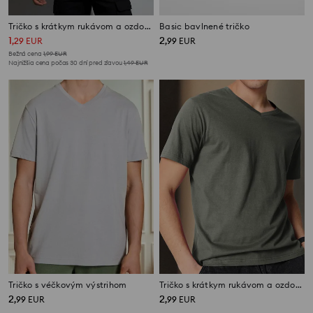
Tričko s krátkym rukávom a ozdobným výstrihom
Basic bavlnené tričko
1
2
,
29
EUR
,
99
EUR
Bežná cena
1,99
EUR
Najnižšia cena počas 30 dní pred zľavou
1,49
EUR
Tričko s véčkovým výstrihom
Tričko s krátkym rukávom a ozdobným výstrihom
2
2
,
99
EUR
,
99
EUR