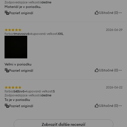
Zodpovedajúce veľkosti
:
ideálne
Materiál je v poriadku.
Užitočné
(
0
)
Pozrieť originál
2026-06-29
farba
:
tmavosivá
kupovaná veľkosť
:
XXL
Veľmi v poriadku
Užitočné
(
0
)
Pozrieť originál
2026-06-22
farba
:
béžová
kupovaná veľkosť
:
S
Zodpovedajúce veľkosti
:
ideálne
To je v poriadku
Užitočné
(
0
)
Pozrieť originál
Zobraziť ďalšie recenzií