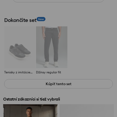
Dokončite set
New
Tenisky z imitácie kože
Džínsy regular fit
Kúpiť tento set
Ostatní zákazníci si tiež vybrali