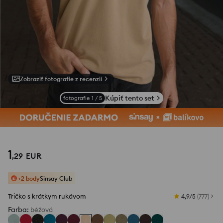
Zobraziť fotografie z recenzií
Kúpiť tento set
fotografie
1
/
5
1
,
29
EUR
+2 body
Sinsay Club
Tričko s krátkym rukávom
4,9/5
(
777
)
Farba
:
béžová