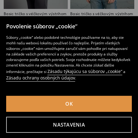
Basic tričko s véčkovým výstrihom
Basic tričko s véčkovým výstrihom
2
2
,
99
EUR
,
99
EUR
Povolenie súborov „cookie“
Súbory „cookie“ alebo podobné technológie používame na to, aby ste
mohli našu webovú lokalitu používať čo najlepšie. Prijatím všetkých
súborov „cookie“ nám umožňujete zaručiť vám pohodlie pri nakupovaní
na základe vašich preferencií a zvykov, pretože produkty a služby
zobrazujeme podľa vašich potrieb. Svoje rozhodnutie môžete kedykoľvek
zmeniť kliknutím na položku Nastavenia. Ak chcete získať ďalšie
Zásadu týkajúcu sa súborov „cookie“
informácie, prečítajte si
a
Zásadu ochrany osobných údajov
.
OK
Tričko s krátkym rukávom
Tričko s krátkym rukávom a ozdobným výstrihom
NASTAVENIA
1
2
,
49
EUR
,
99
EUR
Bežná cena
2,99
EUR
Najnižšia cena počas 30 dní pred zľavou
1,99
EUR