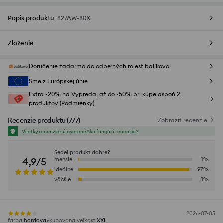
Popis produktu
827AW-80X
Zloženie
Doručenie zadarmo do odberných miest balíkovo
Sme z Európskej únie
Extra -20% na Výpredaj až do -50% pri kúpe aspoň 2
produktov (Podmienky)
Recenzie produktu
(
777
)
Zobraziť recenzie
Všetky recenzie sú overené
Ako fungujú recenzie?
Sedel produkt dobre?
4,9/5
menšie
1
%
ideálne
97
%
väčšie
3
%
2026-07-05
farba
:
bordová
kupovaná veľkosť
:
XXL