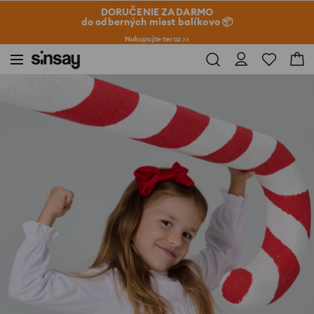
DORUČENIE ZADARMO
do odberných miest balíkovo 📦
Nakupujte teraz >>
Sinsay
Dieťa
Dievča 3-10
Tričko s dlhými rukávmi