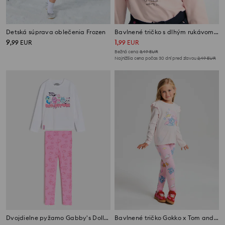
Detská súprava oblečenia Frozen
Bavlnené tričko s dlhým rukávom s lesklou kvetinovou potlačou a volánmi
9
1
,
99
EUR
,
99
EUR
Bežná cena
3,49
EUR
Najnižšia cena počas 30 dní pred zľavou
2,49
EUR
Dvojdielne pyžamo Gabby's Dollhouse
Bavlnené tričko Gokko x Tom and Jerry