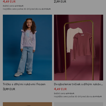
4
2
,
49
EUR
,
99
EUR
Bežná cena
6,49
EUR
Najnižšia cena počas 30 dní pred zľavou
5,49
EUR
Tričko s dlhými rukávmi Frozen
Dvojbalenie tričiek s dlhým rukávom
3
4
,
99
EUR
,
49
EUR
Bežná cena
6,99
EUR
Najnižšia cena počas 30 dní pred zľavou
5,49
EUR