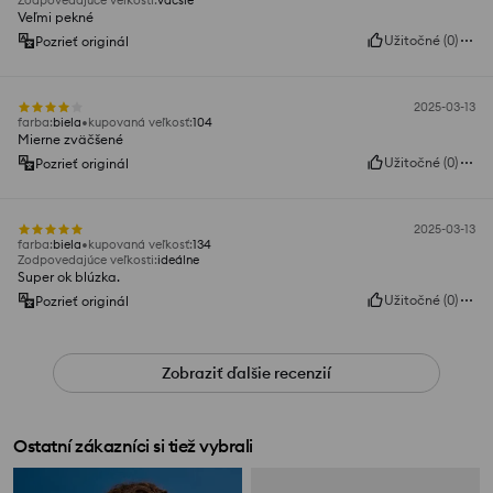
Zodpovedajúce veľkosti
:
väčšie
Veľmi pekné
Užitočné
(
0
)
Pozrieť originál
2025-03-13
farba
:
biela
kupovaná veľkosť
:
104
Mierne zväčšené
Užitočné
(
0
)
Pozrieť originál
2025-03-13
farba
:
biela
kupovaná veľkosť
:
134
Zodpovedajúce veľkosti
:
ideálne
Super ok blúzka.
Užitočné
(
0
)
Pozrieť originál
Zobraziť ďalšie recenzií
Ostatní zákazníci si tiež vybrali