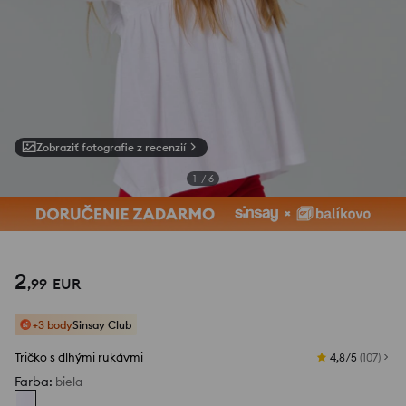
Zobraziť fotografie z recenzií
1
/
6
2
,
99
EUR
+3 body
Sinsay Club
Tričko s dlhými rukávmi
4,8/5
(
107
)
Farba
:
biela