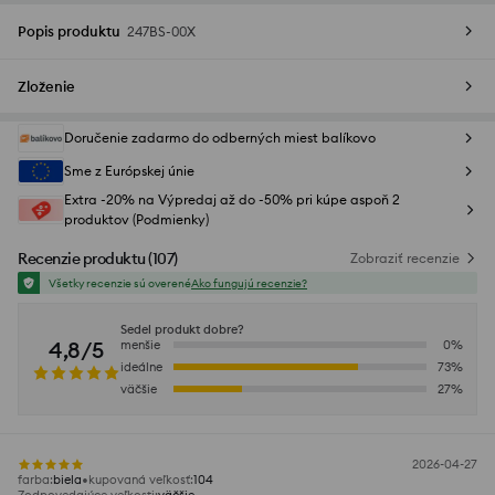
Popis produktu
247BS-00X
Zloženie
Doručenie zadarmo do odberných miest balíkovo
Sme z Európskej únie
Extra -20% na Výpredaj až do -50% pri kúpe aspoň 2
produktov (Podmienky)
Recenzie produktu
(
107
)
Zobraziť recenzie
Všetky recenzie sú overené
Ako fungujú recenzie?
Sedel produkt dobre?
4,8/5
menšie
0
%
ideálne
73
%
väčšie
27
%
2026-04-27
farba
:
biela
kupovaná veľkosť
:
104