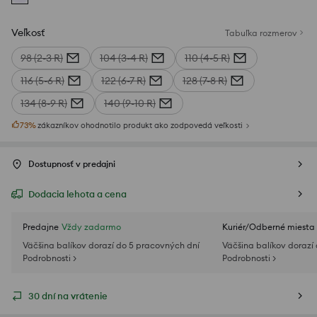
Veľkosť
Tabuľka rozmerov
98 (2-3 R)
104 (3-4 R)
110 (4-5 R)
116 (5-6 R)
122 (6-7 R)
128 (7-8 R)
134 (8-9 R)
140 (9-10 R)
73
%
zákazníkov ohodnotilo produkt ako zodpovedá veľkosti
Dostupnosť v predajni
Dodacia lehota a cena
Predajne
Vždy zadarmo
Kuriér/Odberné miesta
Väčšina balíkov dorazí do 5 pracovných dní
Väčšina balíkov dorazí
Podrobnosti >
Podrobnosti >
30 dní na vrátenie