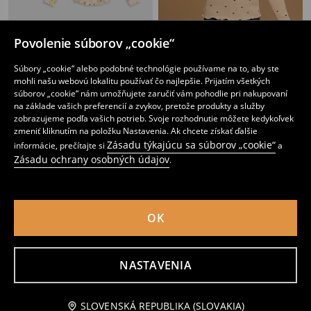
Povolenie súborov „cookie“
Dvojbalenie tričiek s dlhým rukávom Pokémon
Rebrovaná blúzka
Súbory „cookie“ alebo podobné technológie používame na to, aby ste
5
4
mohli našu webovú lokalitu používať čo najlepšie. Prijatím všetkých
,
49
EUR
,
49
EUR
súborov „cookie“ nám umožňujete zaručiť vám pohodlie pri nakupovaní
na základe vašich preferencií a zvykov, pretože produkty a služby
zobrazujeme podľa vašich potrieb. Svoje rozhodnutie môžete kedykoľvek
zmeniť kliknutím na položku Nastavenia. Ak chcete získať ďalšie
Zásadu týkajúcu sa súborov „cookie“
informácie, prečítajte si
a
Zásadu ochrany osobných údajov
.
OK
NASTAVENIA
Upozorniť ma
SLOVENSKÁ REPUBLIKA (SLOVAKIA)
Bavlnené tričko s dlhými rukávmi 2 pack
Dvojbalenie tričiek s dlhým rukávom