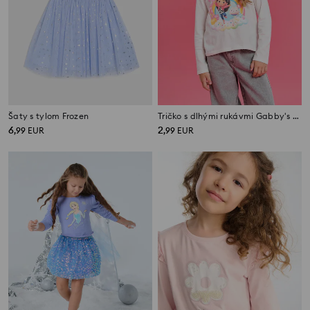
Šaty s tylom Frozen
Tričko s dlhými rukávmi Gabby's Dollhouse
6
2
,
99
EUR
,
99
EUR