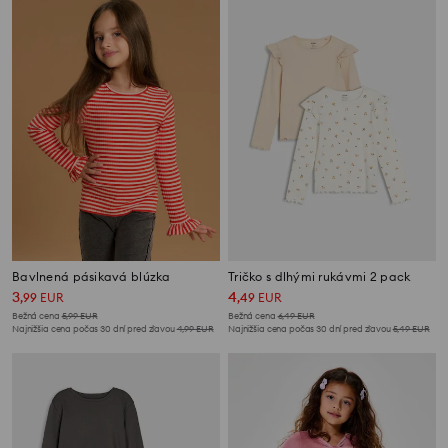
Bavlnená pásikavá blúzka
Tričko s dlhými rukávmi 2 pack
3
4
,
99
EUR
,
49
EUR
Bežná cena
5,99
EUR
Bežná cena
6,49
EUR
Najnižšia cena počas 30 dní pred zľavou
4,99
EUR
Najnižšia cena počas 30 dní pred zľavou
5,49
EUR