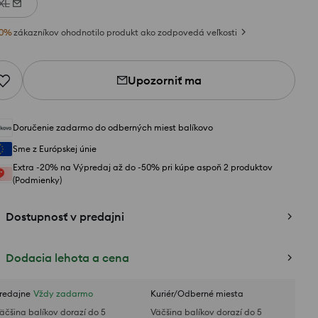
XL
0
%
zákazníkov ohodnotilo produkt ako zodpovedá veľkosti
Upozorniť ma
Doručenie zadarmo do odberných miest balíkovo
Sme z Európskej únie
Extra -20% na Výpredaj až do -50% pri kúpe aspoň 2 produktov
(Podmienky)
Dostupnosť v predajni
Dodacia lehota a cena
redajne
Vždy zadarmo
Kuriér/Odberné miesta
äčšina balíkov dorazí do 5
Väčšina balíkov dorazí do 5