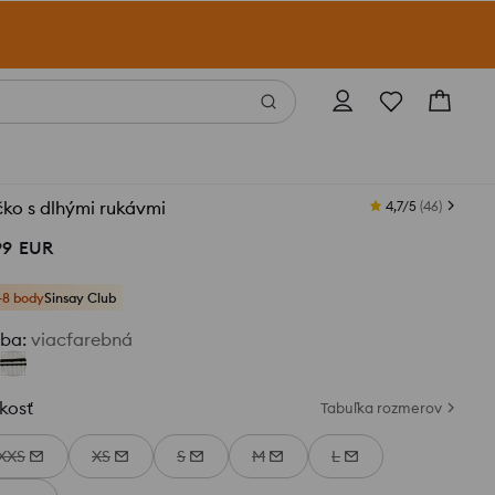
čko s dlhými rukávmi
4,7/5
(
46
)
99
EUR
+8 body
Sinsay Club
rba
:
viacfarebná
kosť
Tabuľka rozmerov
XXS
XS
S
M
L