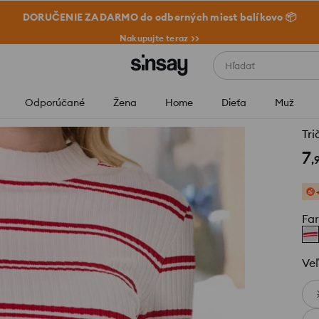
DORUČENIE ZADARMO do odberných miest balíkovo 📦
Nakupujte teraz >>
Hľadať
Odporúčané
Žena
Home
Dieťa
Muž
Tri
7
,
Fa
Veľ