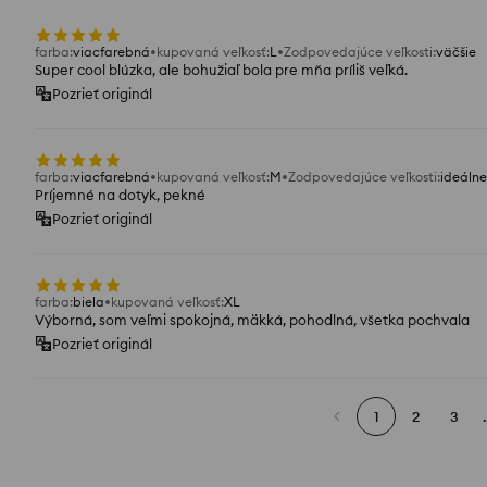
farba
:
viacfarebná
kupovaná veľkosť
:
L
Zodpovedajúce veľkosti
:
väčšie
Super cool blúzka, ale bohužiaľ bola pre mňa príliš veľká.
Pozrieť originál
farba
:
viacfarebná
kupovaná veľkosť
:
M
Zodpovedajúce veľkosti
:
ideálne
Príjemné na dotyk, pekné
Pozrieť originál
farba
:
biela
kupovaná veľkosť
:
XL
Výborná, som veľmi spokojná, mäkká, pohodlná, všetka pochvala
Pozrieť originál
1
2
3
.