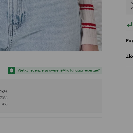
p
P
Po
Zlo
Všetky recenzie sú overené
Ako fungujú recenzie?
26
%
70
%
4
%