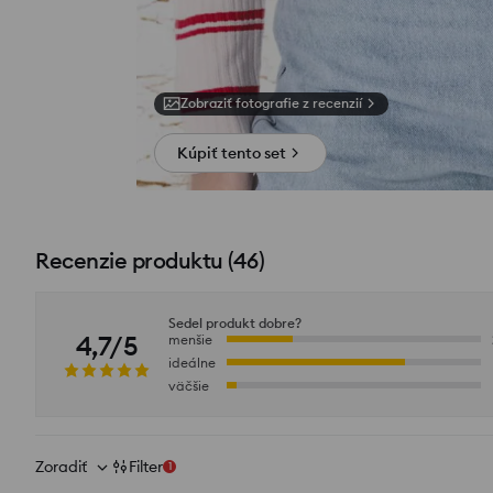
Zobraziť fotografie z recenzií
Kúpiť tento set
Recenzie produktu
(
46
)
Sedel produkt dobre?
4,7/5
menšie
ideálne
väčšie
Zoradiť
Filter
1