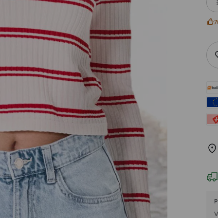
7
P
V