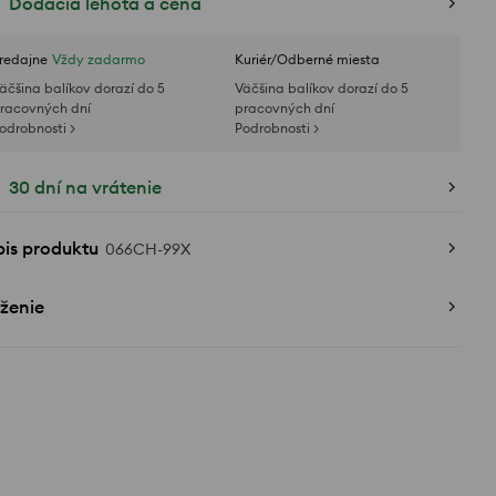
Dodacia lehota a cena
redajne
Vždy zadarmo
Kuriér/Odberné miesta
äčšina balíkov dorazí do 5
Väčšina balíkov dorazí do 5
racovných dní
pracovných dní
odrobnosti >
Podrobnosti >
30 dní na vrátenie
pis produktu
066CH-99X
ženie