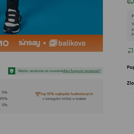
P
V
p
P
Po
Všetky recenzie sú overené
Ako fungujú recenzie?
Zlo
5
%
Top 10% najlepšie hodnotených
95
%
v kategórii tričká a košele
0
%