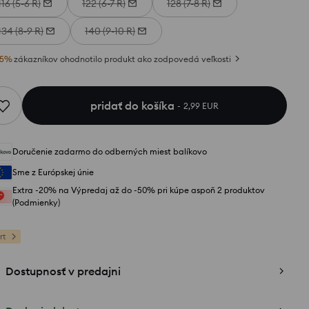
116 (5-6 R)
122 (6-7 R)
128 (7-8 R)
134 (8-9 R)
140 (9-10 R)
5
%
zákazníkov ohodnotilo produkt ako zodpovedá veľkosti
pridať do košíka
2,99 EUR
Doručenie zadarmo do odberných miest balíkovo
Sme z Európskej únie
Extra -20% na Výpredaj až do -50% pri kúpe aspoň 2 produktov
(Podmienky)
rt
Dostupnosť v predajni