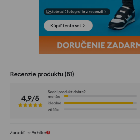
Zobraziť fotografie z recenzií
Kúpiť tento set
Recenzie produktu
(
81
)
Sedel produkt dobre?
4,9/5
menšie
ideálne
väčšie
Zoradiť
Filter
1