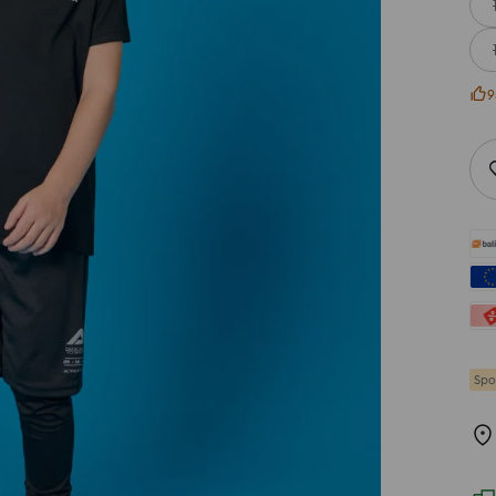
9
Spo