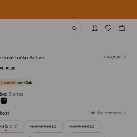
rtové tričko Active
4,9/5
(
81
)
99
EUR
+3 body
Sinsay Club
rba
:
čierna
kosť
Tabuľka rozmerov
98 (2-3 R)
104 (3-4 R)
110 (4-5 R)