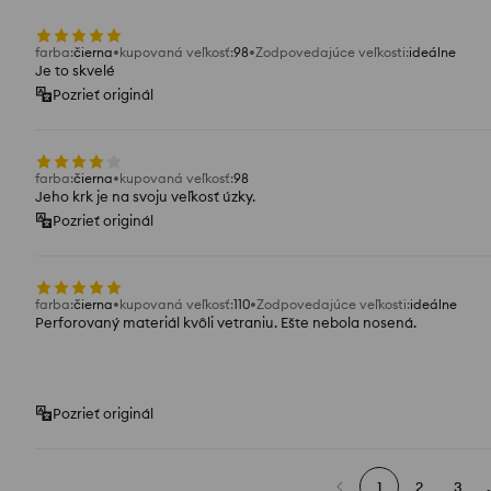
farba
:
čierna
kupovaná veľkosť
:
98
Zodpovedajúce veľkosti
:
ideálne
Je to skvelé
Pozrieť originál
farba
:
čierna
kupovaná veľkosť
:
98
Jeho krk je na svoju veľkosť úzky.
Pozrieť originál
farba
:
čierna
kupovaná veľkosť
:
110
Zodpovedajúce veľkosti
:
ideálne
Perforovaný materiál kvôli vetraniu. Ešte nebola nosená.
Pozrieť originál
1
2
3
.