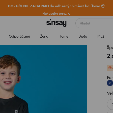
DORUČENIE ZADARMO do odberných miest balíkovo 📦
Nakupujte teraz >>
Hľadať
Odporúčané
Žena
Home
Dieťa
Muž
Špo
2
,
Fa
Veľ