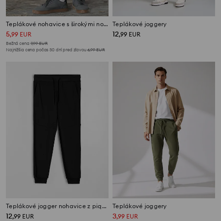
Teplákové nohavice s širokými nohavicami
Teplákové joggery
5
12
,
99
EUR
,
99
EUR
Bežná cena
9,99
EUR
Najnižšia cena počas 30 dní pred zľavou
6,99
EUR
Teplákové jogger nohavice z piqué tkaniny
Teplákové joggery
12
3
,
99
EUR
,
99
EUR