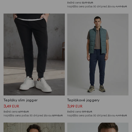
Bežná cena
12,99
EUR
Najnižšia cena počas 30 dní pred zľavou
4,49
EUR
Tepláky slim jogger
Teplákové joggery
3
3
,
49
EUR
,
99
EUR
Bežná cena
6,99
EUR
Bežná cena
9,99
EUR
Najnižšia cena počas 30 dní pred zľavou
3,99
EUR
Najnižšia cena počas 30 dní pred zľavou
4,49
EUR