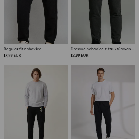
Regular fit nohavice
Dresové nohavice z štruktúrovaného pleteného materiálu
17
12
,
99
EUR
,
99
EUR