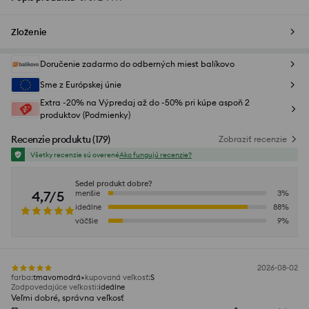
Zloženie
Doručenie zadarmo do odberných miest balíkovo
Sme z Európskej únie
Extra -20% na Výpredaj až do -50% pri kúpe aspoň 2
produktov (Podmienky)
Recenzie produktu
(
179
)
Zobraziť recenzie
Všetky recenzie sú overené
Ako fungujú recenzie?
Sedel produkt dobre?
4,7/5
menšie
3
%
ideálne
88
%
väčšie
9
%
2026-08-02
farba
:
tmavomodrá
kupovaná veľkosť
:
S
Zodpovedajúce veľkosti
:
ideálne
Veľmi dobré, správna veľkosť