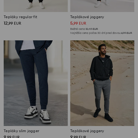
Tepláky regular fit
Teplákové joggery
12
5
,
99
EUR
,
99
EUR
Bežná cena
10,49
EUR
Najnižšia cena počas 30 dní pred zľavou
6,99
EUR
Tepláky slim jogger
Teplákové joggery
9
9
,
99
EUR
,
99
EUR