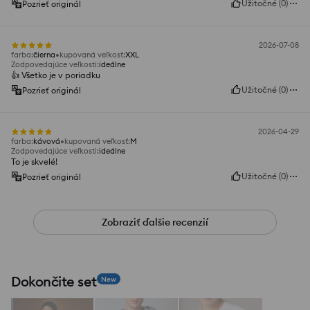
Užitočné
(
0
)
Pozrieť originál
2026-07-08
farba
:
čierna
kupovaná veľkosť
:
XXL
Zodpovedajúce veľkosti
:
ideálne
👍️ Všetko je v poriadku
Užitočné
(
0
)
Pozrieť originál
2026-04-29
farba
:
kávová
kupovaná veľkosť
:
M
Zodpovedajúce veľkosti
:
ideálne
To je skvelé!
Užitočné
(
0
)
Pozrieť originál
Zobraziť ďalšie recenzií
Dokončite set
New