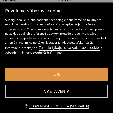
Povolenie súborov „cookie“
Súbory „cookie“ alebo podobné technológie používame na to, aby ste
mohli našu webovú lokalitu používať čo najlepšie. Prijatím všetkých
súborov „cookie“ nám umožňujete zaručiť vám pohodlie pri nakupovaní
na základe vašich preferencií a zvykov, pretože produkty a služby
zobrazujeme podľa vašich potrieb. Svoje rozhodnutie môžete kedykoľvek
zmeniť kliknutím na položku Nastavenia. Ak chcete získať ďalšie
Zásadu týkajúcu sa súborov „cookie“
informácie, prečítajte si
a
Zásadu ochrany osobných údajov
.
OK
Teplákové joggery
Teplákové nohavice s širokými nohavicami
12
3
,
99
EUR
,
99
EUR
NASTAVENIA
Bežná cena
12,99
EUR
Najnižšia cena počas 30 dní pred zľavou
4,49
EUR
Upozorniť ma
SLOVENSKÁ REPUBLIKA (SLOVAKIA)