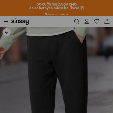
DORUČENIE ZADARMO
do odberných miest balíkovo 📦
Nakupujte teraz >>