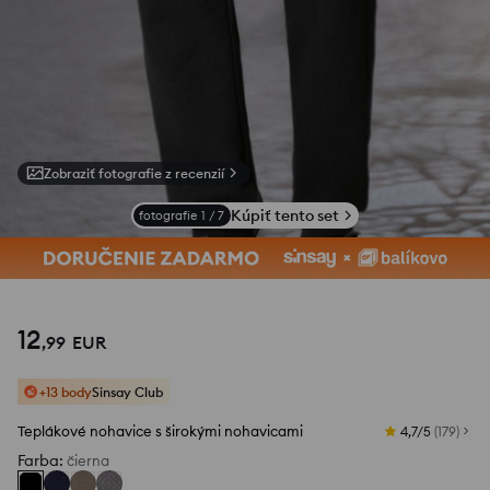
Zobraziť fotografie z recenzií
Kúpiť tento set
fotografie
1
/
7
12
,
99
EUR
+13 body
Sinsay Club
Teplákové nohavice s širokými nohavicami
4,7/5
(
179
)
Farba
:
čierna