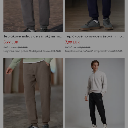
Teplákové nohavice s širokými nohavicami
Teplákové nohavice s širokými nohavicami
5
7
,
99
EUR
,
99
EUR
Bežná cena
9,99
EUR
Bežná cena
12,99
EUR
Najnižšia cena počas 30 dní pred zľavou
6,99
EUR
Najnižšia cena počas 30 dní pred zľavou
8,99
EUR