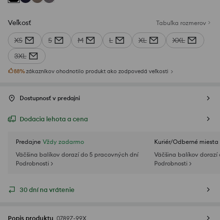
Veľkosť
Tabuľka rozmerov
XS
S
M
L
XL
XXL
3XL
88
%
zákazníkov ohodnotilo produkt ako zodpovedá veľkosti
Dostupnosť v predajni
Dodacia lehota a cena
Predajne
Vždy zadarmo
Kuriér/Odberné miesta
Väčšina balíkov dorazí do 5 pracovných dní
Väčšina balíkov dorazí
Podrobnosti >
Podrobnosti >
30 dní na vrátenie
Popis produktu
0789Z-99X