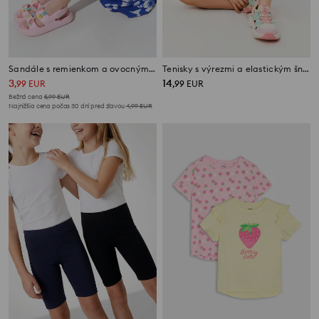
Sandále s remienkom a ovocným motívom
Tenisky s výrezmi a elastickým šnurovaním
3
14
,
99
EUR
,
99
EUR
Bežná cena
5,99
EUR
Najnižšia cena počas 30 dní pred zľavou
4,99
EUR