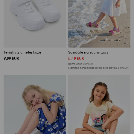
Tenisky z umelej kože
Sandále na suchý zips
9
5
,
99
EUR
,
49
EUR
Bežná cena
7,99
EUR
Najnižšia cena počas 30 dní pred zľavou
6,49
EUR