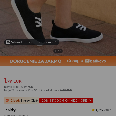
Zobraziť fotografie z recenzií
1
/
6
1
,
99
EUR
Bežná cena
3,49
EUR
Najnižšia cena počas 30 dní pred zľavou
2,49
EUR
+2 body
Sinsay Club
-20%
S KÓDOM
OMNI20MORE
Tenisky
4,7/5
(
68
)