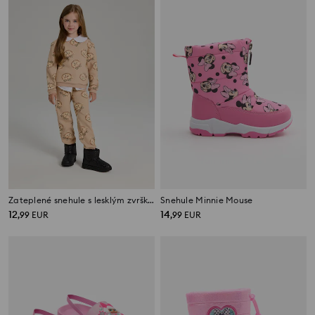
Zateplené snehule s lesklým zvrškom
Snehule Minnie Mouse
12
14
,
99
EUR
,
99
EUR