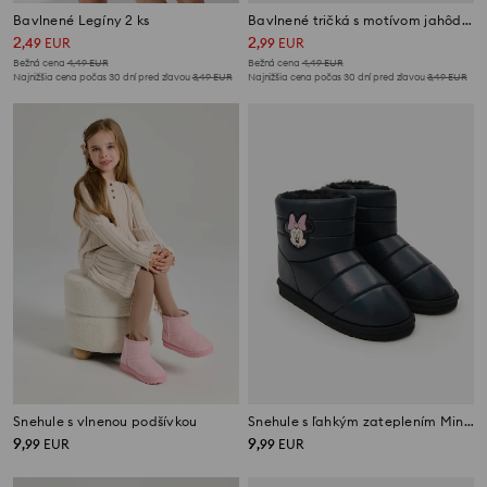
Bavlnené Legíny 2 ks
Bavlnené tričká s motívom jahôd 2 pack
2
2
,
49
EUR
,
99
EUR
Bežná cena
4,49
EUR
Bežná cena
4,49
EUR
Najnižšia cena počas 30 dní pred zľavou
3,49
EUR
Najnižšia cena počas 30 dní pred zľavou
3,49
EUR
Snehule s vlnenou podšívkou
Snehule s ľahkým zateplením Minnie Mouse
9
9
,
99
EUR
,
99
EUR