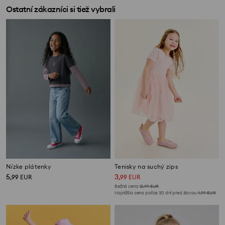
Ostatní zákazníci si tiež vybrali
Nízke plátenky
Tenisky na suchý zips
5
3
,
99
EUR
,
99
EUR
Bežná cena
12,99
EUR
Najnižšia cena počas 30 dní pred zľavou
4,99
EUR