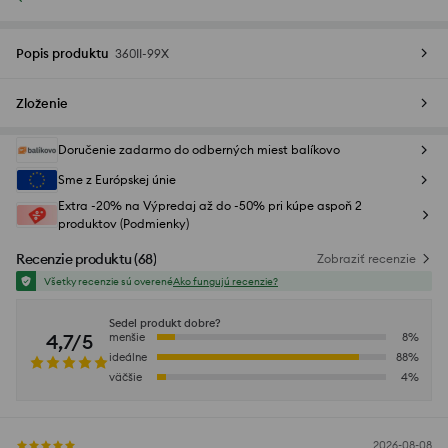
Popis produktu
360II-99X
Zloženie
Doručenie zadarmo do odberných miest balíkovo
Sme z Európskej únie
Extra -20% na Výpredaj až do -50% pri kúpe aspoň 2
produktov (Podmienky)
Recenzie produktu
(
68
)
Zobraziť recenzie
Všetky recenzie sú overené
Ako fungujú recenzie?
Sedel produkt dobre?
4,7/5
menšie
8
%
ideálne
88
%
väčšie
4
%
2026-08-08