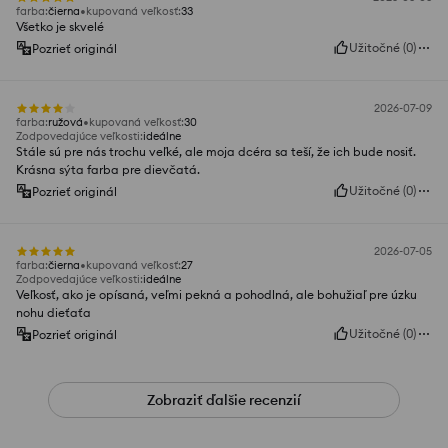
farba
:
čierna
kupovaná veľkosť
:
33
Všetko je skvelé
Užitočné
(
0
)
Pozrieť originál
2026-07-09
farba
:
ružová
kupovaná veľkosť
:
30
Zodpovedajúce veľkosti
:
ideálne
Stále sú pre nás trochu veľké, ale moja dcéra sa teší, že ich bude nosiť.
Krásna sýta farba pre dievčatá.
Užitočné
(
0
)
Pozrieť originál
2026-07-05
farba
:
čierna
kupovaná veľkosť
:
27
Zodpovedajúce veľkosti
:
ideálne
Veľkosť, ako je opísaná, veľmi pekná a pohodlná, ale bohužiaľ pre úzku
nohu dieťaťa
Užitočné
(
0
)
Pozrieť originál
Zobraziť ďalšie recenzií