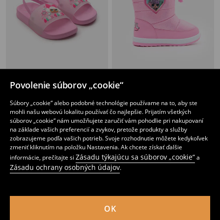
Povolenie súborov „cookie“
Šľapky s trblietkami L.O.L. Surprise
Snehule LOL Surprise
6
19
,
99
EUR
,
99
EUR
Súbory „cookie“ alebo podobné technológie používame na to, aby ste
mohli našu webovú lokalitu používať čo najlepšie. Prijatím všetkých
súborov „cookie“ nám umožňujete zaručiť vám pohodlie pri nakupovaní
na základe vašich preferencií a zvykov, pretože produkty a služby
zobrazujeme podľa vašich potrieb. Svoje rozhodnutie môžete kedykoľvek
zmeniť kliknutím na položku Nastavenia. Ak chcete získať ďalšie
Zásadu týkajúcu sa súborov „cookie“
informácie, prečítajte si
a
Zásadu ochrany osobných údajov
.
OK