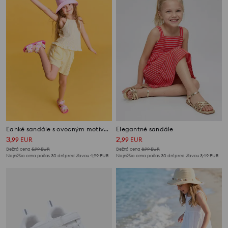
Ľahké sandále s ovocným motívom
Elegantné sandále
3
2
,
99
EUR
,
99
EUR
Bežná cena
5,99
EUR
Bežná cena
8,99
EUR
Najnižšia cena počas 30 dní pred zľavou
4,99
EUR
Najnižšia cena počas 30 dní pred zľavou
3,49
EUR