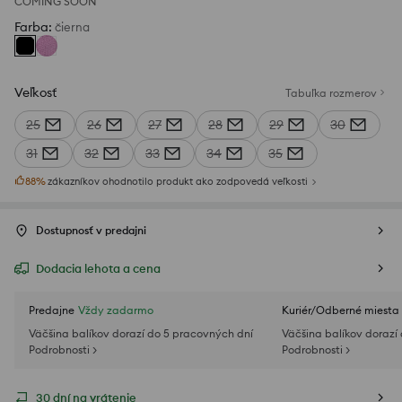
COMING SOON
Farba
:
čierna
Veľkosť
Tabuľka rozmerov
25
26
27
28
29
30
31
32
33
34
35
88
%
zákazníkov ohodnotilo produkt ako zodpovedá veľkosti
Dostupnosť v predajni
Dodacia lehota a cena
Predajne
Vždy zadarmo
Kuriér/Odberné miesta
Väčšina balíkov dorazí do 5 pracovných dní
Väčšina balíkov dorazí
Podrobnosti >
Podrobnosti >
30 dní na vrátenie