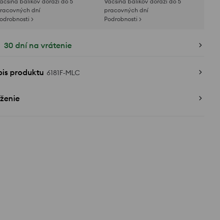
äčšina balíkov dorazí do 5
Väčšina balíkov dorazí do 5
racovných dní
pracovných dní
odrobnosti >
Podrobnosti >
30 dní na vrátenie
pis produktu
6181F-MLC
ženie