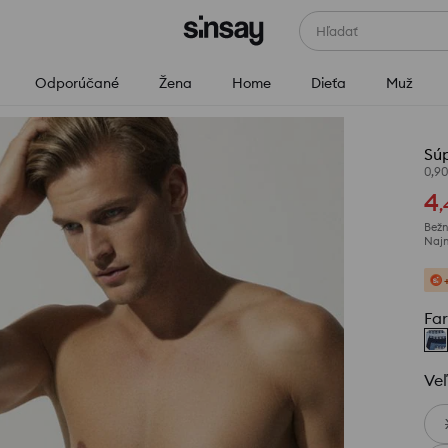
Hľadať
Odporúčané
Žena
Home
Dieťa
Muž
Sú
0,9
4
,
Bežn
Najn
Fa
Veľ