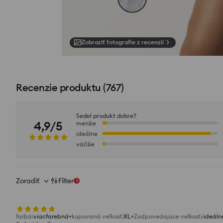
Zobraziť fotografie z recenzií
Recenzie produktu
(
767
)
Sedel produkt dobre?
4,9/5
menšie
ideálne
väčšie
Zoradiť
Filter
1
farba
:
viacfarebná
kupovaná veľkosť
:
XL
Zodpovedajúce veľkosti
:
ideáln