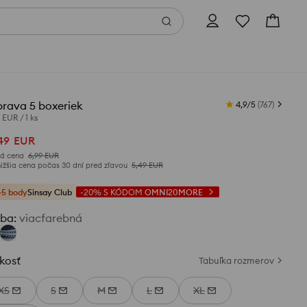
prava 5 boxeriek
4,9/5
(
767
)
0 EUR
/
1 ks
49
EUR
á cena
6,99
EUR
ižšia cena počas 30 dní pred zľavou
5,49
EUR
+5 body
Sinsay Club
-20%
S KÓDOM
OMNI20MORE
rba
:
viacfarebná
kosť
Tabuľka rozmerov
XS
S
M
L
XL