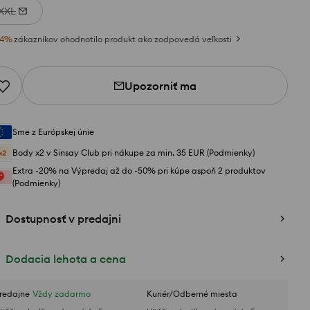
XXL
4
%
zákazníkov ohodnotilo produkt ako zodpovedá veľkosti
Upozorniť ma
Sme z Európskej únie
Body x2 v Sinsay Club pri nákupe za min. 35 EUR (Podmienky)
Extra -20% na Výpredaj až do -50% pri kúpe aspoň 2 produktov
(Podmienky)
Dostupnosť v predajni
Dodacia lehota a cena
redajne
Vždy zadarmo
Kuriér/Odberné miesta