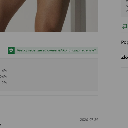
V
p
P
Po
Všetky recenzie sú overené
Ako fungujú recenzie?
Zlo
4
%
94
%
2
%
2026-07-29
e