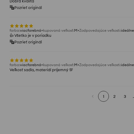
Dobrá kvalita
Pozrieť originál
farba
:
viacfarebná
kupovaná veľkosť
:
M
Zodpovedajúce veľkosti
:
ideálne
👍️ Všetko je v poriadku
Pozrieť originál
farba
:
viacfarebná
kupovaná veľkosť
:
M
Zodpovedajúce veľkosti
:
ideálne
Veľkosť sadla, materiál príjemný 💯
1
2
3
.