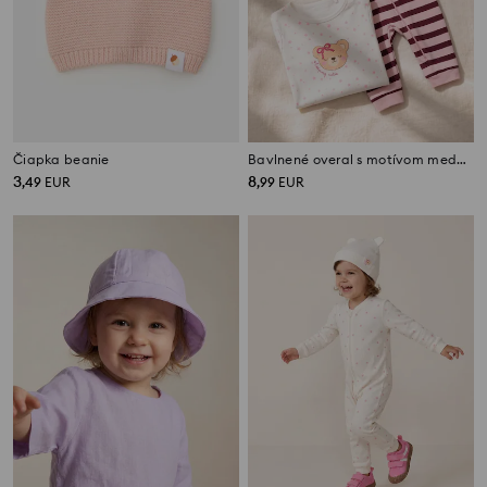
Čiapka beanie
Bavlnené overal s motívom medvedíka 2 pack
3
8
,
49
EUR
,
99
EUR