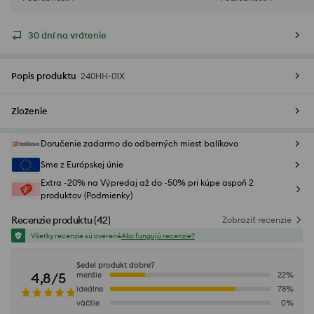
30 dní na vrátenie
Popis produktu
240HH-01X
Zloženie
Doručenie zadarmo do odberných miest balíkovo
Sme z Európskej únie
Extra -20% na Výpredaj až do -50% pri kúpe aspoň 2
produktov (Podmienky)
Recenzie produktu
(
42
)
Zobraziť recenzie
Všetky recenzie sú overené
Ako fungujú recenzie?
Sedel produkt dobre?
4,8/5
menšie
22
%
ideálne
78
%
väčšie
0
%