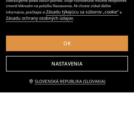
zobrazujeme podľa vašich potrieb. Svoje rozhodnutie môžete kedykoľvek
2
2
zmeniť kliknutím na položku Nastavenia. Ak chcete získať ďalšie
,
99
EUR
,
49
EUR
Zásadu týkajúcu sa súborov „cookie“
informácie, prečítajte si
a
Zásadu ochrany osobných údajov
.
OK
NASTAVENIA
Upozorniť ma
SLOVENSKÁ REPUBLIKA (SLOVAKIA)
Ponožky s volánom 3 pack
Bavlnený bucket hat s kvetinovým motívom
2
3
,
99
EUR
,
49
EUR
Bežná cena
4,99
EUR
Najnižšia cena počas 30 dní pred zľavou
3,99
EUR