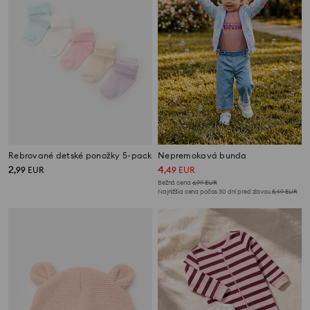
Rebrované detské ponožky 5-pack
Nepremokavá bunda
2
4
,
99
EUR
,
49
EUR
Bežná cena
6,99
EUR
Najnižšia cena počas 30 dní pred zľavou
5,49
EUR