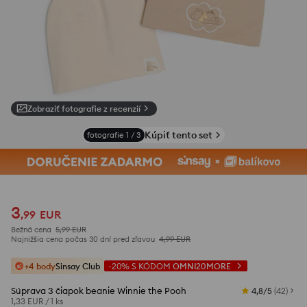
Zobraziť fotografie z recenzií
Kúpiť tento set
fotografie
1
/
3
3
,
99
EUR
Bežná cena
5,99
EUR
Najnižšia cena počas 30 dní pred zľavou
4,99
EUR
+4 body
Sinsay Club
-20%
S KÓDOM
OMNI20MORE
Súprava 3 čiapok beanie Winnie the Pooh
4,8/5
(
42
)
1,33 EUR
/
1 ks