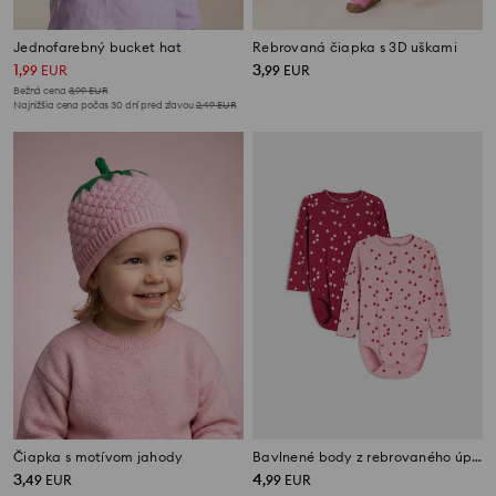
Jednofarebný bucket hat
Rebrovaná čiapka s 3D uškami
1
3
,
99
EUR
,
99
EUR
Bežná cena
3,99
EUR
Najnižšia cena počas 30 dní pred zľavou
2,49
EUR
Čiapka s motívom jahody
Bavlnené body z rebrovaného úpletu s motívom sŕdc 2 pack
3
4
,
49
EUR
,
99
EUR