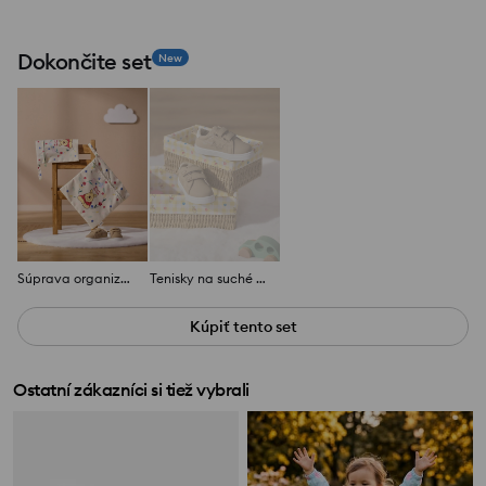
Dokončite set
New
Súprava organizérov
Tenisky na suché zipsy Winnie the Pooh
Kúpiť tento set
Ostatní zákazníci si tiež vybrali