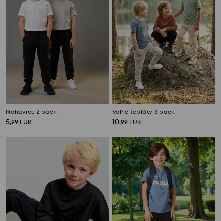
Nohavice 2 pack
Voľné tepláky 3 pack
5
10
,
99
EUR
,
99
EUR