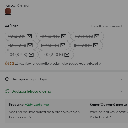
Farba
:
čierna
Veľkosť
Tabuľka rozmerov
98 (2-3 R)
104 (3-4 R)
110 (4-5 R)
116 (5-6 R)
122 (6-7 R)
128 (7-8 R)
134 (8-9 R)
140 (9-10 R)
95
%
zákazníkov ohodnotilo produkt ako zodpovedá veľkosti
Dostupnosť v predajni
Dodacia lehota a cena
Predajne
Vždy zadarmo
Kuriér/Odberné miesta
Väčšina balíkov dorazí do 5 pracovných dní
Väčšina balíkov dorazí
Podrobnosti >
Podrobnosti >