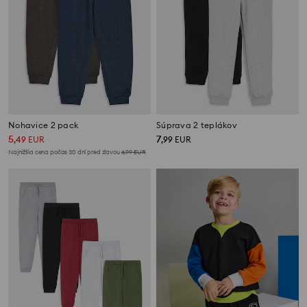
Nohavice 2 pack
Súprava 2 teplákov
5
7
,
49
EUR
,
99
EUR
Najnižšia cena počas 30 dní pred zľavou
6,99
EUR