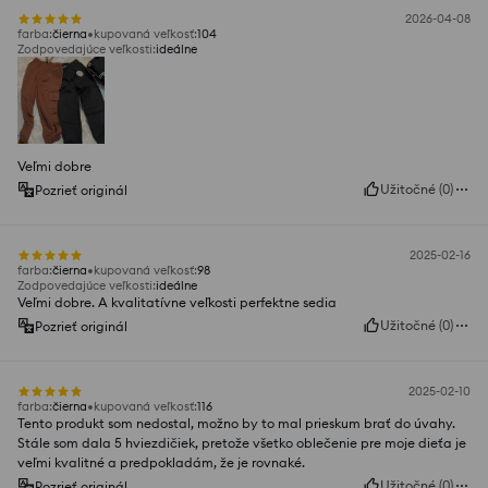
2026-04-08
farba
:
čierna
kupovaná veľkosť
:
104
Zodpovedajúce veľkosti
:
ideálne
Veľmi dobre
Užitočné
(
0
)
Pozrieť originál
2025-02-16
farba
:
čierna
kupovaná veľkosť
:
98
Zodpovedajúce veľkosti
:
ideálne
Veľmi dobre. A kvalitatívne veľkosti perfektne sedia
Užitočné
(
0
)
Pozrieť originál
2025-02-10
farba
:
čierna
kupovaná veľkosť
:
116
Tento produkt som nedostal, možno by to mal prieskum brať do úvahy.
Stále som dala 5 hviezdičiek, pretože všetko oblečenie pre moje dieťa je
veľmi kvalitné a predpokladám, že je rovnaké.
Užitočné
(
0
)
Pozrieť originál