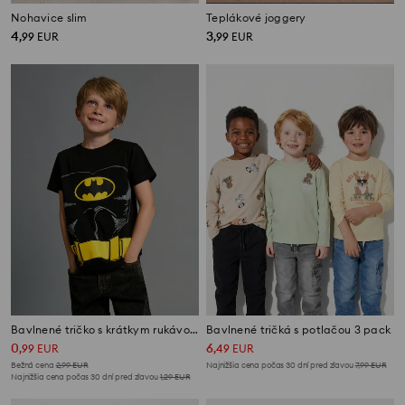
Nohavice slim
Teplákové joggery
4
3
,
99
EUR
,
99
EUR
Bavlnené tričko s krátkym rukávom Batman
Bavlnené tričká s potlačou 3 pack
0
6
,
99
EUR
,
49
EUR
Bežná cena
2,99
EUR
Najnižšia cena počas 30 dní pred zľavou
7,99
EUR
Najnižšia cena počas 30 dní pred zľavou
1,29
EUR