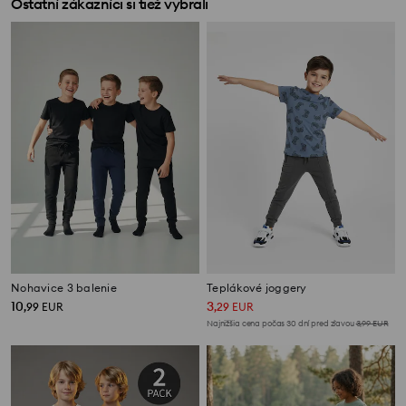
Ostatní zákazníci si tiež vybrali
Nohavice 3 balenie
Teplákové joggery
10
3
,
99
EUR
,
29
EUR
Najnižšia cena počas 30 dní pred zľavou
3,99
EUR