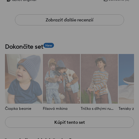
Zobraziť ďalšie recenzií
Dokončite set
New
Čiapka beanie
Flísová mikina
Tričko s dlhými rukávmi
Kúpiť tento set