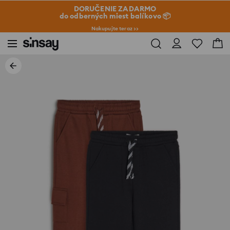
DORUČENIE ZADARMO
do odberných miest balíkovo 📦
Nakupujte teraz >>