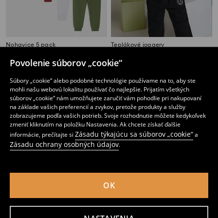
Nohavice 5 pack
Teplákové joggery
14
3
,
99
EUR
,
49
EUR
Povolenie súborov „cookie“
Najnižšia cena počas 30 dní pred zľavou
18,99
EUR
Súbory „cookie“ alebo podobné technológie používame na to, aby ste
mohli našu webovú lokalitu používať čo najlepšie. Prijatím všetkých
súborov „cookie“ nám umožňujete zaručiť vám pohodlie pri nakupovaní
na základe vašich preferencií a zvykov, pretože produkty a služby
zobrazujeme podľa vašich potrieb. Svoje rozhodnutie môžete kedykoľvek
zmeniť kliknutím na položku Nastavenia. Ak chcete získať ďalšie
Zásadu týkajúcu sa súborov „cookie“
informácie, prečítajte si
a
Zásadu ochrany osobných údajov
.
OK
Nohavice 2 pack
Nohavice 2 pack