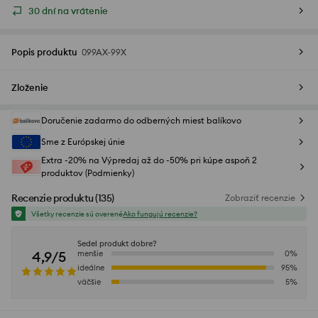
30 dní na vrátenie
Popis produktu
099AX-99X
Zloženie
Doručenie zadarmo do odberných miest balíkovo
Sme z Európskej únie
Extra -20% na Výpredaj až do -50% pri kúpe aspoň 2
produktov (Podmienky)
Recenzie produktu
(
135
)
Zobraziť recenzie
Všetky recenzie sú overené
Ako fungujú recenzie?
Sedel produkt dobre?
4,9/5
menšie
0
%
ideálne
95
%
väčšie
5
%