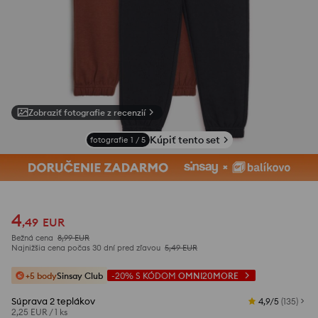
Zobraziť fotografie z recenzií
Kúpiť tento set
fotografie
1
/
5
4
,
49
EUR
Bežná cena
8,99
EUR
Najnižšia cena počas 30 dní pred zľavou
5,49
EUR
+5 body
Sinsay Club
-20%
S KÓDOM
OMNI20MORE
Súprava 2 teplákov
4,9/5
(
135
)
2,25 EUR
/
1 ks