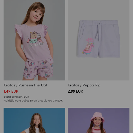
Kraťasy Pusheen the Cat
Kraťasy Peppa Pig
1
2
,
49
EUR
,
99
EUR
Bežná cena
2,99
EUR
Najnižšia cena počas 30 dní pred zľavou
1,99
EUR