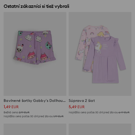
Ostatní zákazníci si tiež vybrali
Bavlnené šortky Gabby's Dollhouse
Súprava 2 šiat
1
5
,
49
EUR
,
49
EUR
Bežná cena
2,99
EUR
Najnižšia cena počas 30 dní pred zľavou
6,49
EUR
Najnižšia cena počas 30 dní pred zľavou
1,99
EUR