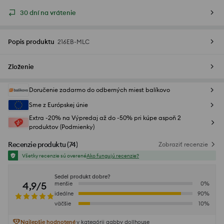
30 dní na vrátenie
Popis produktu
216EB-MLC
Zloženie
Doručenie zadarmo do odberných miest balíkovo
Sme z Európskej únie
Extra -20% na Výpredaj až do -50% pri kúpe aspoň 2
produktov (Podmienky)
Recenzie produktu
(
74
)
Zobraziť recenzie
Všetky recenzie sú overené
Ako fungujú recenzie?
Sedel produkt dobre?
4,9/5
menšie
0
%
ideálne
90
%
väčšie
10
%
Najlepšie hodnotené
v kategórii gabby dollhouse