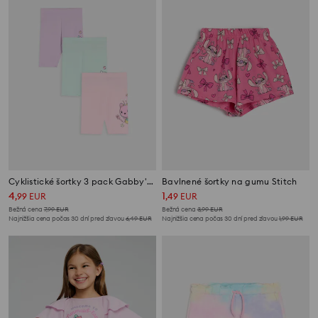
Cyklistické šortky 3 pack Gabby's Dollhouse
Bavlnené šortky na gumu Stitch
4
1
,
99
EUR
,
49
EUR
Bežná cena
7,99
EUR
Bežná cena
3,99
EUR
Najnižšia cena počas 30 dní pred zľavou
6,49
EUR
Najnižšia cena počas 30 dní pred zľavou
1,99
EUR