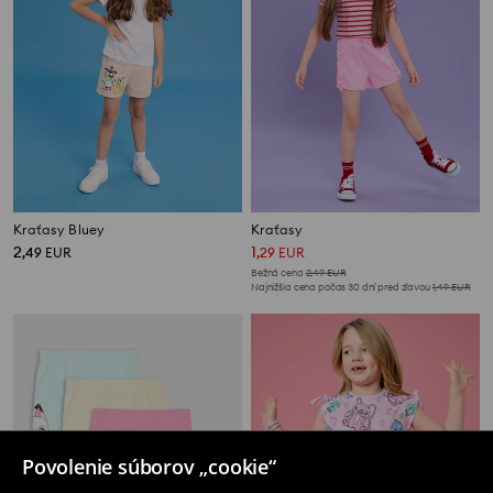
Kraťasy Bluey
Kraťasy
2
1
,
49
EUR
,
29
EUR
Bežná cena
2,49
EUR
Najnižšia cena počas 30 dní pred zľavou
1,49
EUR
Povolenie súborov „cookie“