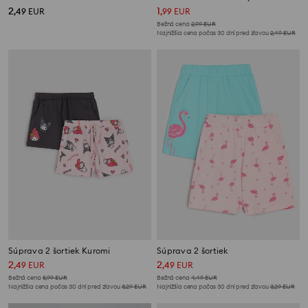
2
1
,
49
EUR
,
99
EUR
Bežná cena
2,99
EUR
Najnižšia cena počas 30 dní pred zľavou
2,49
EUR
Súprava 2 šortiek Kuromi
Súprava 2 šortiek
2
2
,
49
EUR
,
49
EUR
Bežná cena
5,99
EUR
Bežná cena
4,49
EUR
Najnižšia cena počas 30 dní pred zľavou
3,29
EUR
Najnižšia cena počas 30 dní pred zľavou
3,29
EUR