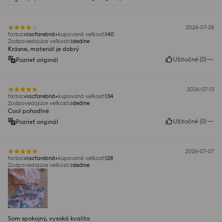
2026-07-28
farba
:
viacfarebná
kupovaná veľkosť
:
140
Zodpovedajúce veľkosti
:
ideálne
Krásne, materiál je dobrý
Užitočné
(
0
)
Pozrieť originál
2026-07-13
farba
:
viacfarebná
kupovaná veľkosť
:
134
Zodpovedajúce veľkosti
:
ideálne
Cool pohodlné
Užitočné
(
0
)
Pozrieť originál
2026-07-07
farba
:
viacfarebná
kupovaná veľkosť
:
128
Zodpovedajúce veľkosti
:
ideálne
Som spokojný, vysoká kvalita