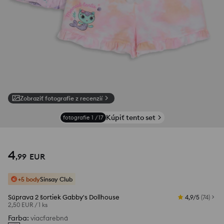
Zobraziť fotografie z recenzií
Kúpiť tento set
fotografie
1
/
17
4
,
99
EUR
+5 body
Sinsay Club
Súprava 2 šortiek Gabby's Dollhouse
4,9/5
(
74
)
2,50 EUR
/
1 ks
Farba
:
viacfarebná