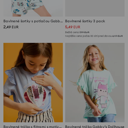
Bavlnené šortky s potlačou Gabby's Dollhouse
Bavlnené šortky 3 pack
2
5
,
49
EUR
,
49
EUR
Bežná cena
7,99
EUR
Najnižšia cena počas 30 dní pred zľavou
6,49
EUR
Bavlnené tričko s flitrami s motívom mušle
Bavlnené tričko Gabby’s Dollhouse