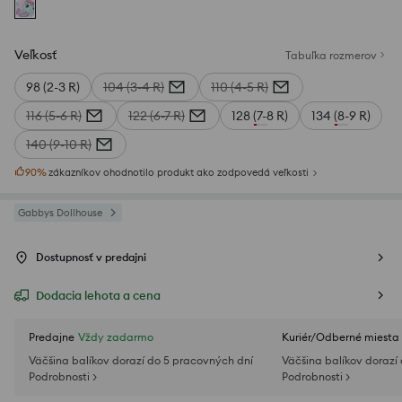
Veľkosť
Tabuľka rozmerov
98 (2-3 R)
104 (3-4 R)
110 (4-5 R)
116 (5-6 R)
122 (6-7 R)
128 (7-8 R)
134 (8-9 R)
140 (9-10 R)
90
%
zákazníkov ohodnotilo produkt ako zodpovedá veľkosti
Gabbys Dollhouse
Dostupnosť v predajni
Dodacia lehota a cena
Predajne
Vždy zadarmo
Kuriér/Odberné miesta
Väčšina balíkov dorazí do 5 pracovných dní
Väčšina balíkov dorazí
Podrobnosti >
Podrobnosti >