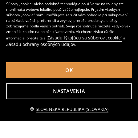
Súbory „cookie“ alebo podobné technológie používame na to, aby ste
mohli našu webovú lokalitu používať čo najlepšie. Prijatím všetkých
súborov „cookie“ nám umožňujete zaručiť vám pohodlie pri nakupovaní
na základe vašich preferencií a zvykov, pretože produkty a služby
zobrazujeme podľa vašich potrieb. Svoje rozhodnutie môžete kedykoľvek
zmeniť kliknutím na položku Nastavenia. Ak chcete získať ďalšie
Zásadu týkajúcu sa súborov „cookie“
informácie, prečítajte si
a
Kraťasy 4 pack Gabby's Dollhouse
Bavlnené mikinové šaty Lilo & Stitch
Zásadu ochrany osobných údajov
.
6
2
,
99
EUR
,
49
EUR
Bežná cena
10,99
EUR
Bežná cena
4,49
EUR
Najnižšia cena počas 30 dní pred zľavou
8,99
EUR
Najnižšia cena počas 30 dní pred zľavou
3,49
EUR
OK
NASTAVENIA
pridať do košíka
SLOVENSKÁ REPUBLIKA (SLOVAKIA)
4,99 EUR