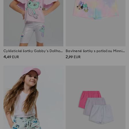
Cyklistické šortky Gabby's Dollhouse
Bavlnené šortky s potlačou Minnie and Daisy
4
2
,
49
EUR
,
99
EUR