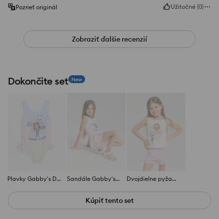
Užitočné
(
0
)
Pozrieť originál
Zobraziť ďalšie recenzií
Dokončite set
New
Plavky Gabby's Dollhouse
Sandále Gabby's Dollhouse
Dvojdielne pyžamo Gabby's Dollhouse
Kúpiť tento set