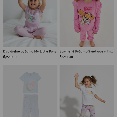
Dvojdielne pyžamo My Little Pony
Bavlnené Pyžamo Svietiace v Tme PAW Patrol
5
5
,
99
EUR
,
99
EUR