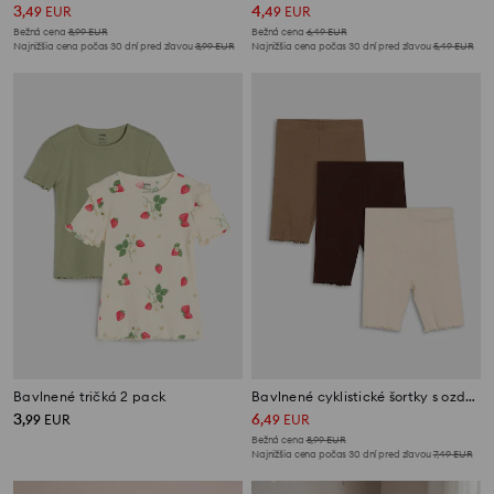
3
4
,
49
EUR
,
49
EUR
Bežná cena
8,99
EUR
Bežná cena
6,49
EUR
Najnižšia cena počas 30 dní pred zľavou
3,99
EUR
Najnižšia cena počas 30 dní pred zľavou
5,49
EUR
Bavlnené tričká 2 pack
Bavlnené cyklistické šortky s ozdobnými volánmi 3 pack
3
6
,
99
EUR
,
49
EUR
Bežná cena
8,99
EUR
Najnižšia cena počas 30 dní pred zľavou
7,49
EUR