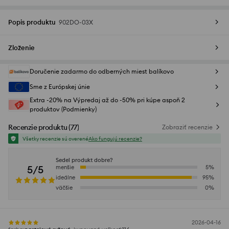
Popis produktu
902DO-03X
Zloženie
Doručenie zadarmo do odberných miest balíkovo
Sme z Európskej únie
Extra -20% na Výpredaj až do -50% pri kúpe aspoň 2
produktov (Podmienky)
Recenzie produktu
(
77
)
Zobraziť recenzie
Všetky recenzie sú overené
Ako fungujú recenzie?
Sedel produkt dobre?
5/5
menšie
5
%
ideálne
95
%
väčšie
0
%
2026-04-16