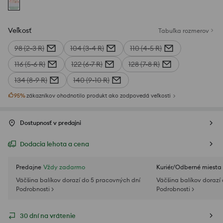
Veľkosť
Tabuľka rozmerov
98 (2-3 R)
104 (3-4 R)
110 (4-5 R)
116 (5-6 R)
122 (6-7 R)
128 (7-8 R)
134 (8-9 R)
140 (9-10 R)
95
%
zákazníkov ohodnotilo produkt ako zodpovedá veľkosti
Dostupnosť v predajni
Dodacia lehota a cena
Predajne
Vždy zadarmo
Kuriér/Odberné miesta
Väčšina balíkov dorazí do 5 pracovných dní
Väčšina balíkov dorazí
Podrobnosti >
Podrobnosti >
30 dní na vrátenie