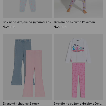
Bavlnená dvojdielna pyžama s potlačou
Dvojdielne pyžamo Pokémon
4
4
,
99
EUR
,
99
EUR
Zvonové nohavice 2 pack
Dvojdielne pyžamo Gabby's Dollhouse