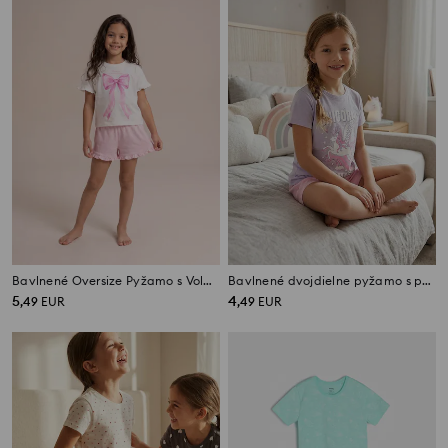
Bavlnené Oversize Pyžamo s Volánmi
Bavlnené dvojdielne pyžamo s potlačou jednorožca
5
4
,
49
EUR
,
49
EUR