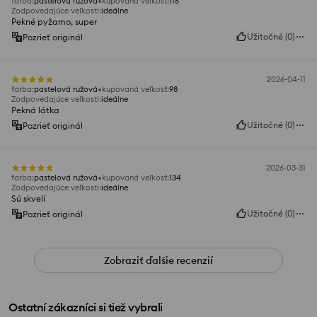
farba
:
pastelová ružová
kupovaná veľkosť
:
116
Zodpovedajúce veľkosti
:
ideálne
Pekné pyžamo, super
Užitočné
(
0
)
Pozrieť originál
2026-04-11
farba
:
pastelová ružová
kupovaná veľkosť
:
98
Zodpovedajúce veľkosti
:
ideálne
Pekná látka
Užitočné
(
0
)
Pozrieť originál
2026-03-31
farba
:
pastelová ružová
kupovaná veľkosť
:
134
Zodpovedajúce veľkosti
:
ideálne
Sú skvelí
Užitočné
(
0
)
Pozrieť originál
Zobraziť ďalšie recenzií
Ostatní zákazníci si tiež vybrali