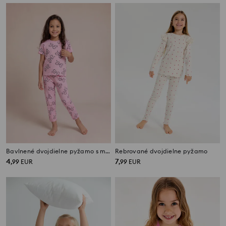
Bavlnené dvojdielne pyžamo s motívom mašlí
Rebrované dvojdielne pyžamo
4
7
,
99
EUR
,
99
EUR