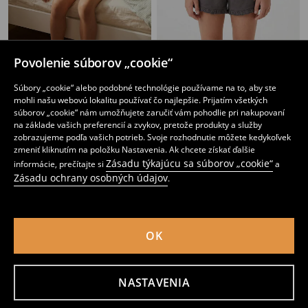
Bavlnená dvojdielna pyžama s potlačou rajčín
Bavlnená dvojdielna pyžama s potlačou
Povolenie súborov „cookie“
5
2
,
49
EUR
,
49
EUR
Bežná cena
4,99
EUR
Súbory „cookie“ alebo podobné technológie používame na to, aby ste
Najnižšia cena počas 30 dní pred zľavou
3,29
EUR
mohli našu webovú lokalitu používať čo najlepšie. Prijatím všetkých
súborov „cookie“ nám umožňujete zaručiť vám pohodlie pri nakupovaní
na základe vašich preferencií a zvykov, pretože produkty a služby
zobrazujeme podľa vašich potrieb. Svoje rozhodnutie môžete kedykoľvek
zmeniť kliknutím na položku Nastavenia. Ak chcete získať ďalšie
Zásadu týkajúcu sa súborov „cookie“
informácie, prečítajte si
a
Zásadu ochrany osobných údajov
.
OK
NASTAVENIA
Dvojdielne pyžamo Gabby's Dollhouse
Nočná košeľa Pusheen the Cat