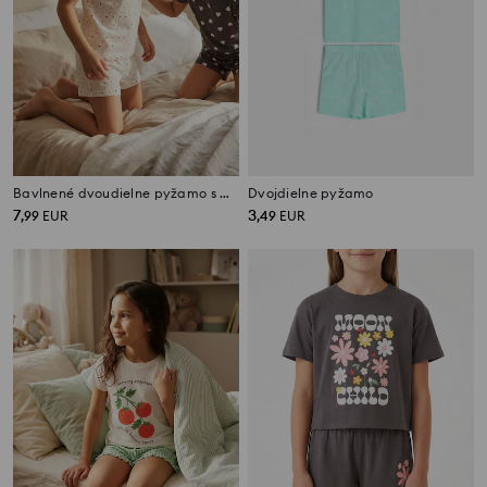
Bavlnené dvoudielne pyžamo s motívom srdiečok – balenie 2 ks
Dvojdielne pyžamo
7
3
,
99
EUR
,
49
EUR