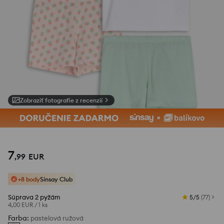
Zobraziť fotografie z recenzií
1
/
8
7
,
99
EUR
+8 body
Sinsay Club
Súprava 2 pyžám
5/5
(
77
)
4,00 EUR
/
1 ks
Farba
:
pastelová ružová