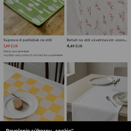
Súprava 4 podložiek na stôl
Behúň na stôl s kvetinovým vzorom
1
4
,
99
EUR
,
49
EUR
Bežná cena
3,49
EUR
Najnižšia cena počas 30 dní pred zľavou
2,49
EUR
Povolenie súborov „cookie“