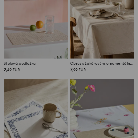
Stolová podložka
Obrus s žakárovým ornamentálnym vzorom
2
7
,
49
EUR
,
99
EUR