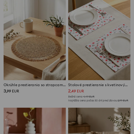
Okrúhle prestierania so strapcami 2 pack
Stolové prestieranie s kvetinovým motívom, 2 ks
3
2
,
99
EUR
,
49
EUR
Bežná cena
4,49
EUR
Najnižšia cena počas 30 dní pred zľavou
2,99
EUR