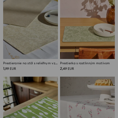
Prestieranie na stôl s reliéfnym vzorom
Prestierka s rastlinným motívom
1
2
,
99
EUR
,
49
EUR