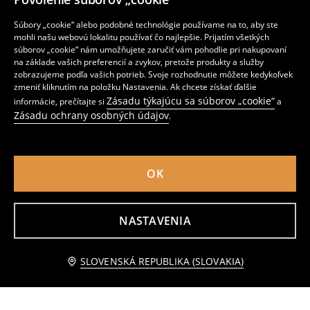
Súbory „cookie“ alebo podobné technológie používame na to, aby ste
mohli našu webovú lokalitu používať čo najlepšie. Prijatím všetkých
Stolové prestieranie, balenie 4 ks
Behúň na stôl s rastlinným vzorom
súborov „cookie“ nám umožňujete zaručiť vám pohodlie pri nakupovaní
4
1
,
99
EUR
,
99
EUR
na základe vašich preferencií a zvykov, pretože produkty a služby
zobrazujeme podľa vašich potrieb. Svoje rozhodnutie môžete kedykoľvek
zmeniť kliknutím na položku Nastavenia. Ak chcete získať ďalšie
Zásadu týkajúcu sa súborov „cookie“
informácie, prečítajte si
a
Zásadu ochrany osobných údajov
.
OK
NASTAVENIA
Upozorniť ma
SLOVENSKÁ REPUBLIKA (SLOVAKIA)
Sada kuchynských utierok 3 pack
Bavlnený uterák s rastlinným motívom
3
3
,
99
EUR
,
29
EUR