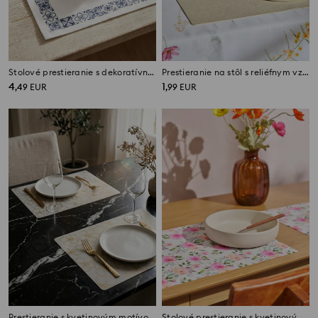
Stolové prestieranie s dekoratívnym okrajom 2 pack
Prestieranie na stôl s reliéfnym vzorom
4
1
,
49
EUR
,
99
EUR
Prestieranie s kvetinovým motívom 2 pack
Stolové prestieranie s kvetinovým motívom, 2 ks