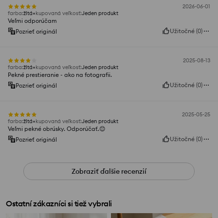
2026-06-01
farba
:
žltá
kupovaná veľkosť
:
Jeden produkt
Veľmi odporúčam
Užitočné
(
0
)
Pozrieť originál
2025-08-13
farba
:
žltá
kupovaná veľkosť
:
Jeden produkt
Pekné prestieranie - ako na fotografii.
Užitočné
(
0
)
Pozrieť originál
2025-05-25
farba
:
žltá
kupovaná veľkosť
:
Jeden produkt
Veľmi pekné obrúsky. Odporúčať.😊
Užitočné
(
0
)
Pozrieť originál
Zobraziť ďalšie recenzií
Ostatní zákazníci si tiež vybrali