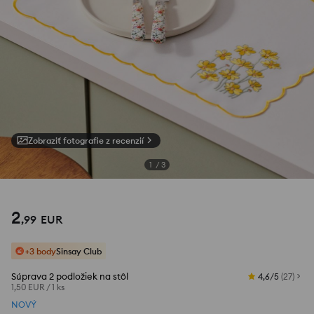
Zobraziť fotografie z recenzií
1
/
3
2
,
99
EUR
+3 body
Sinsay Club
Súprava 2 podložiek na stôl
4,6/5
(
27
)
1,50 EUR
/
1 ks
NOVÝ