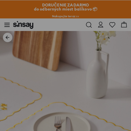
DORUČENIE ZADARMO
do odberných miest balíkovo 📦
Nakupujte teraz >>