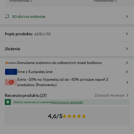
Podrobnosti >
Podrobnosti >
30 dní na vrátenie
Popis produktu
661DJ-11X
Zloženie
Doručenie zadarmo do odberných miest balíkovo
Sme z Európskej únie
Extra -20% na Výpredaj až do -50% pri kúpe aspoň 2
produktov (Podmienky)
Recenzie produktu
(
27
)
Zobraziť recenzie
Všetky recenzie sú overené
Ako fungujú recenzie?
4,6/5