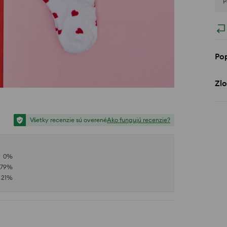
P
Po
Zlo
Všetky recenzie sú overené
Ako fungujú recenzie?
0
%
79
%
21
%