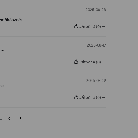
2025-08-28
 zmäkčovači.
Užitočné
(
0
)
2025-08-17
ne
Užitočné
(
0
)
2025-07-29
ne
Užitočné
(
0
)
..
6