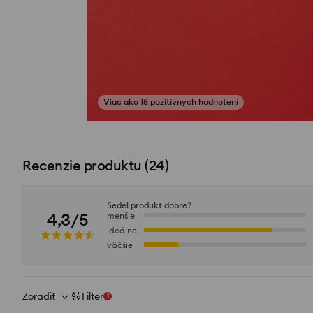
Viac ako 18 pozitívnych hodnotení
Zobraziť fotografie z recenzií
Recenzie produktu
(
24
)
Sedel produkt dobre?
4,3/5
menšie
ideálne
väčšie
Zoradiť
Filter
1