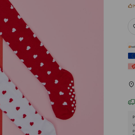
7
P
V
p