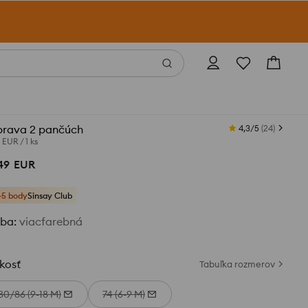
prava 2 pančúch
4,3/5
(
24
)
5 EUR
/
1 ks
49
EUR
+5 body
Sinsay Club
rba
:
viacfarebná
kosť
Tabuľka rozmerov
80/86 (9-18 M)
74 (6-9 M)