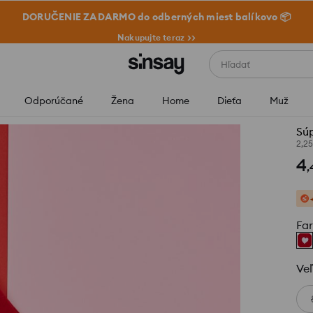
DORUČENIE ZADARMO do odberných miest balíkovo 📦
Nakupujte teraz >>
Hľadať
Odporúčané
Žena
Home
Dieťa
Muž
Sú
2,2
4
,
Fa
Veľ