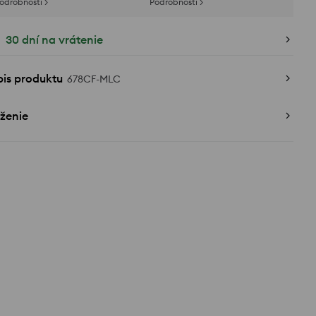
odrobnosti >
Podrobnosti >
30 dní na vrátenie
pis produktu
678CF-MLC
ženie