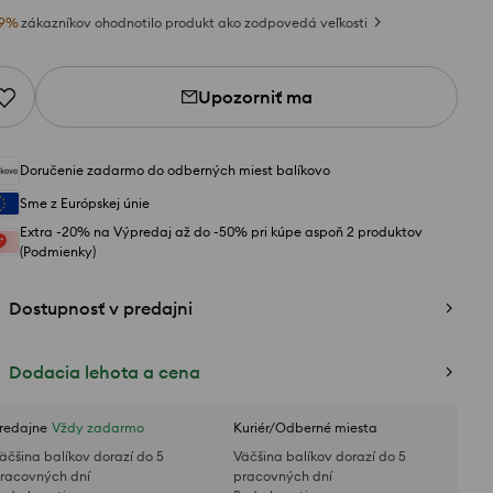
9
%
zákazníkov ohodnotilo produkt ako zodpovedá veľkosti
Upozorniť ma
Doručenie zadarmo do odberných miest balíkovo
Sme z Európskej únie
Extra -20% na Výpredaj až do -50% pri kúpe aspoň 2 produktov
(Podmienky)
Dostupnosť v predajni
Dodacia lehota a cena
redajne
Vždy zadarmo
Kuriér/Odberné miesta
äčšina balíkov dorazí do 5
Väčšina balíkov dorazí do 5
racovných dní
pracovných dní