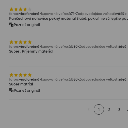
farba
:
viacfarebná
kupovaná veľkosť
:
74
Zodpovedajúce veľkosti
:
väčšie
Pančuchové nohavice pekný materiál Slabé, pokiaľ nie sú lepšie po
Pozrieť originál
farba
:
viacfarebná
kupovaná veľkosť
:
U80
Zodpovedajúce veľkosti
:
ideál
Super . Prijemny material
farba
:
viacfarebná
kupovaná veľkosť
:
U80
Zodpovedajúce veľkosti
:
ideál
Suoer matrial
Pozrieť originál
1
2
3
.