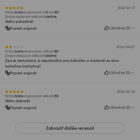
2026-06-17
farba
:
biela
kupovaná veľkosť
:
80
Zodpovedajúce veľkosti
:
ideálne
Veľmi pohodlné!
Užitočné
(
0
)
Pozrieť originál
2026-04-07
farba
:
biela
kupovaná veľkosť
:
80
Zodpovedajúce veľkosti
:
ideálne
Zips je nemotorný a nepohodlný pre bábätko a materiál sa silno
natiahne (natiahne)
Užitočné
(
0
)
Pozrieť originál
2026-02-26
farba
:
biela
kupovaná veľkosť
:
80
Veľmi dobre👍️
Užitočné
(
0
)
Pozrieť originál
Zobraziť ďalšie recenzií