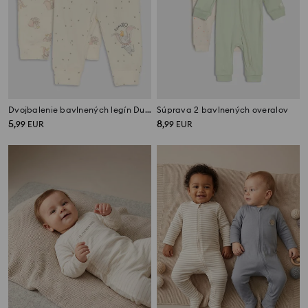
Dvojbalenie bavlnených legín Dumbo
Súprava 2 bavlnených overalov
5
8
,
99
EUR
,
99
EUR