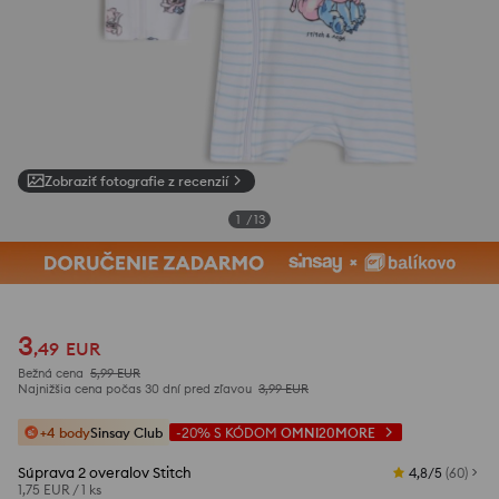
Zobraziť fotografie z recenzií
1
/
13
3
,
49
EUR
Bežná cena
5,99
EUR
Najnižšia cena počas 30 dní pred zľavou
3,99
EUR
+4 body
Sinsay Club
-20%
S KÓDOM
OMNI20MORE
Súprava 2 overalov Stitch
4,8/5
(
60
)
1,75 EUR
/
1 ks