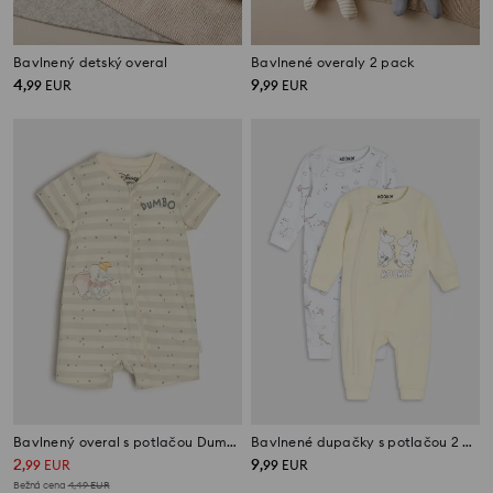
Bavlnený detský overal
Bavlnené overaly 2 pack
4
9
,
99
EUR
,
99
EUR
Bavlnený overal s potlačou Dumbo
Bavlnené dupačky s potlačou 2 pack Moomin
2
9
,
99
EUR
,
99
EUR
Bežná cena
4,49
EUR