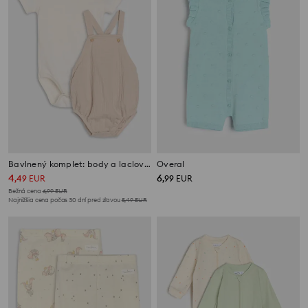
Bavlnený komplet: body a laclové kraťasy
Overal
4
6
,
49
EUR
,
99
EUR
Bežná cena
6,99
EUR
Najnižšia cena počas 30 dní pred zľavou
5,49
EUR