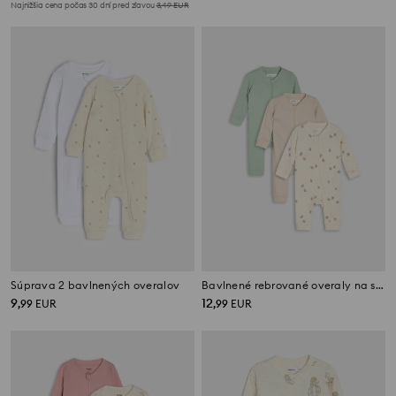
Najnižšia cena počas 30 dní pred zľavou
3,49
EUR
Súprava 2 bavlnených overalov
Bavlnené rebrované overaly na spanie 3 pack
9
12
,
99
EUR
,
99
EUR