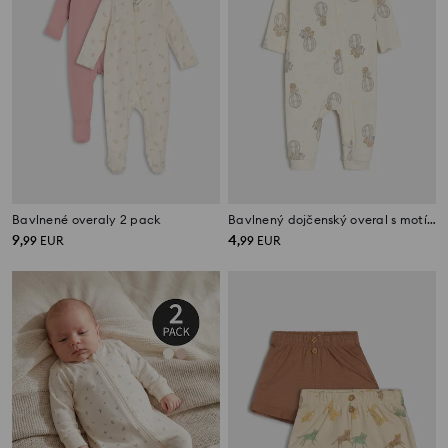
Bavlnené overaly 2 pack
Bavlnený dojčenský overal s motívom balónov
9
4
,
99
EUR
,
99
EUR