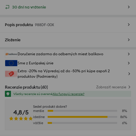
30 dní na vrátenie
Popis produktu
988DF-00X
Zloženie
Doručenie zadarmo do odberných miest balíkovo
Sme z Európskej únie
Extra -20% na Výpredaj až do -50% pri kúpe aspoň 2
produktov (Podmienky)
Recenzie produktu
(
60
)
Zobraziť recenzie
Všetky recenzie sú overené
Ako fungujú recenzie?
Sedel produkt dobre?
4,8/5
menšie
8
%
ideálne
86
%
väčšie
6
%