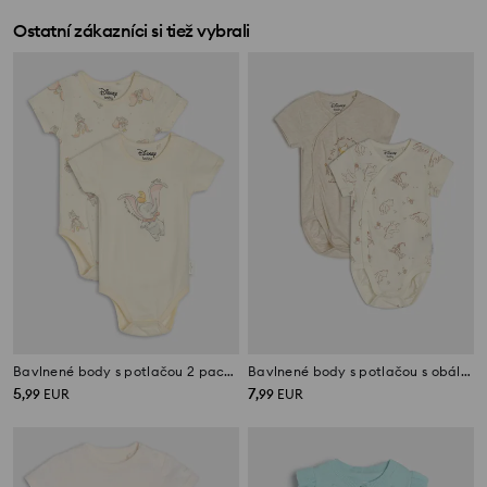
Ostatní zákazníci si tiež vybrali
Bavlnené body s potlačou 2 pack Dumbo
Bavlnené body s potlačou s obálkovým výstrihom 2 pack Winnie The Pooh
5
7
,
99
EUR
,
99
EUR