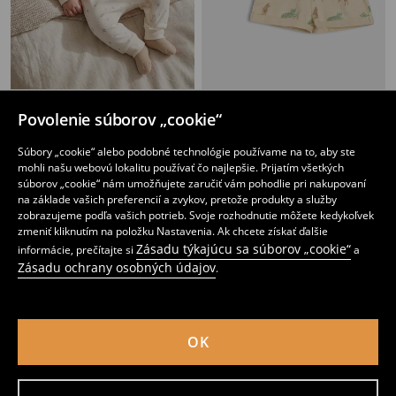
Bavlnené overaly 2 pack
Súprava 2 šortiek
Povolenie súborov „cookie“
9
1
,
99
EUR
,
99
EUR
Bežná cena
4,49
EUR
Najnižšia cena počas 30 dní pred zľavou
2,49
EUR
Súbory „cookie“ alebo podobné technológie používame na to, aby ste
mohli našu webovú lokalitu používať čo najlepšie. Prijatím všetkých
súborov „cookie“ nám umožňujete zaručiť vám pohodlie pri nakupovaní
na základe vašich preferencií a zvykov, pretože produkty a služby
zobrazujeme podľa vašich potrieb. Svoje rozhodnutie môžete kedykoľvek
zmeniť kliknutím na položku Nastavenia. Ak chcete získať ďalšie
Zásadu týkajúcu sa súborov „cookie“
informácie, prečítajte si
a
Zásadu ochrany osobných údajov
.
OK