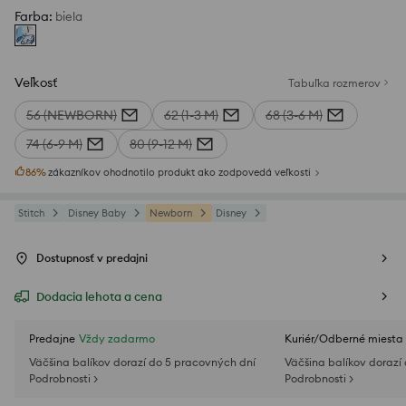
Farba
:
biela
Veľkosť
Tabuľka rozmerov
56 (NEWBORN)
62 (1-3 M)
68 (3-6 M)
74 (6-9 M)
80 (9-12 M)
86
%
zákazníkov ohodnotilo produkt ako zodpovedá veľkosti
Stitch
Disney Baby
Newborn
Disney
Dostupnosť v predajni
Dodacia lehota a cena
Predajne
Vždy zadarmo
Kuriér/Odberné miesta
Väčšina balíkov dorazí do 5 pracovných dní
Väčšina balíkov dorazí
Podrobnosti >
Podrobnosti >