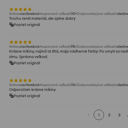
farba
:
viacfarebná
kupovaná veľkosť
:
110
Zodpovedajúce veľkosti
:
ideáln
Trochu tenší materiál, ale úplne dobrý
Pozrieť originál
farba
:
viacfarebná
kupovaná veľkosť
:
98
Zodpovedajúce veľkosti
:
ideáln
Krásne mikiny, najmä tá žltá, majú nádherné farby! Po umytí sa nezh
zimu. Správna veľkosť.
Pozrieť originál
farba
:
viacfarebná
kupovaná veľkosť
:
116
Zodpovedajúce veľkosti
:
ideáln
Odporúčam krásne mikiny
Pozrieť originál
1
2
3
.