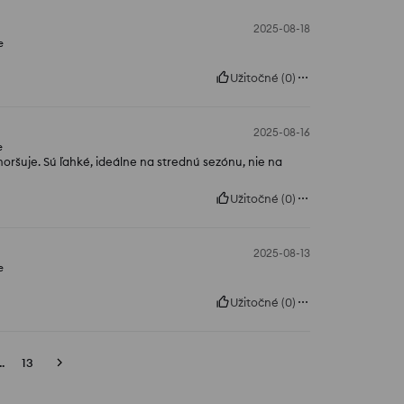
2025-08-18
e
Užitočné
(
0
)
2025-08-16
e
oršuje. Sú ľahké, ideálne na strednú sezónu, nie na
Užitočné
(
0
)
2025-08-13
e
Užitočné
(
0
)
..
13