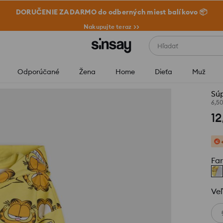
DORUČENIE ZADARMO do odberných miest balíkovo 📦
Nakupujte teraz >>
Hľadať
Odporúčané
Žena
Home
Dieťa
Muž
Súp
6,5
12
Fa
Veľ