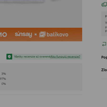
P
V
p
P
Po
Všetky recenzie sú overené
Ako fungujú recenzie?
Zlo
3
%
97
%
0
%