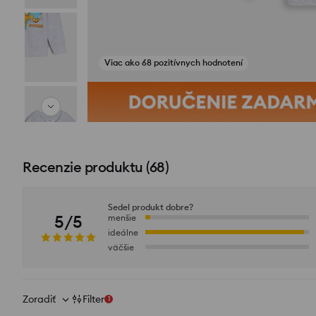
Viac ako 68 pozitívnych hodnotení
Zobraziť fotografie z recenzií
Recenzie produktu
(
68
)
Sedel produkt dobre?
5/5
menšie
ideálne
väčšie
Zoradiť
Filter
1