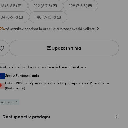
116 (5-6 R)
122 (6-7 R)
128 (7-8 R)
134 (8-9 R)
140 (9-10 R)
7
%
zákazníkov ohodnotilo produkt ako zodpovedá veľkosti
Upozorniť ma
Doručenie zadarmo do odberných miest balíkovo
Sme z Európskej únie
Extra -20% na Výpredaj až do -50% pri kúpe aspoň 2 produktov
(Podmienky)
kelodeon
Dostupnosť v predajni