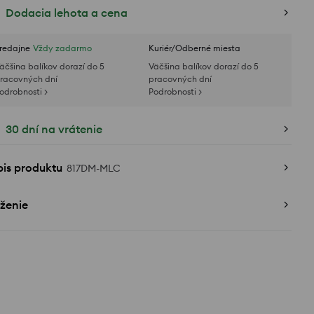
Dodacia lehota a cena
redajne
Vždy zadarmo
Kuriér/Odberné miesta
äčšina balíkov dorazí do 5
Väčšina balíkov dorazí do 5
racovných dní
pracovných dní
odrobnosti >
Podrobnosti >
30 dní na vrátenie
pis produktu
817DM-MLC
ženie