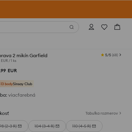
rava 2 mikín Garfield
5/5
(
68
)
0 EUR
/
1 ks
,
99
EUR
+13 body
Sinsay Club
rba
:
viacfarebná
kosť
Tabuľka rozmerov
98 (2-3 R)
104 (3-4 R)
110 (4-5 R)