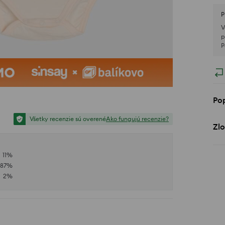
P
V
p
P
Po
Všetky recenzie sú overené
Ako fungujú recenzie?
Zlo
11
%
87
%
2
%