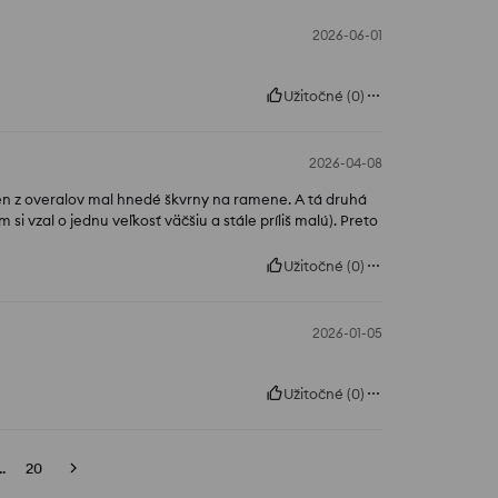
2026-06-01
Užitočné
(
0
)
2026-04-08
en z overalov mal hnedé škvrny na ramene. A tá druhá
si vzal o jednu veľkosť väčšiu a stále príliš malú). Preto
Užitočné
(
0
)
2026-01-05
Užitočné
(
0
)
..
20