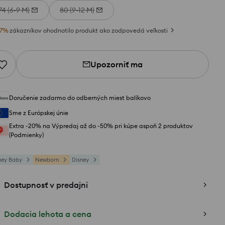
74 (6-9 M)
80 (9-12 M)
7
%
zákazníkov ohodnotilo produkt ako zodpovedá veľkosti
Upozorniť ma
Doručenie zadarmo do odberných miest balíkovo
Sme z Európskej únie
Extra -20% na Výpredaj až do -50% pri kúpe aspoň 2 produktov
(Podmienky)
ney Baby
Newborn
Disney
Dostupnosť v predajni
Dodacia lehota a cena