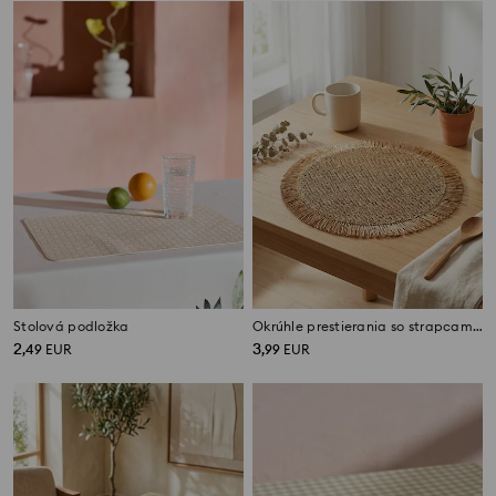
Stolová podložka
Okrúhle prestierania so strapcami 2 pack
2
3
,
49
EUR
,
99
EUR