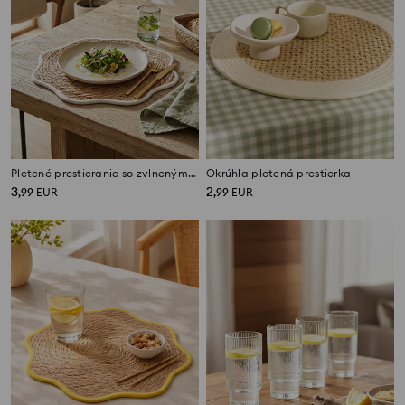
Pletené prestieranie so zvlneným okrajom
Okrúhla pletená prestierka
3
2
,
99
EUR
,
99
EUR