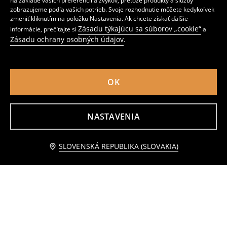
na základe vašich preferencií a zvykov, pretože produkty a služby
zobrazujeme podľa vašich potrieb. Svoje rozhodnutie môžete kedykoľvek
zmeniť kliknutím na položku Nastavenia. Ak chcete získať ďalšie
Pletená okrúhla podložka na stôl s kvetinovým vzorom
Sada prestieraní na stôl so strapcami 2 pack
Zásadu týkajúcu sa súborov „cookie“
informácie, prečítajte si
a
3
2
,
49
EUR
,
99
EUR
Zásadu ochrany osobných údajov
.
OK
NASTAVENIA
Upozorniť ma
SLOVENSKÁ REPUBLIKA (SLOVAKIA)
Kúpeľňová predložka
Cedidlo
4
3
,
49
EUR
,
99
EUR