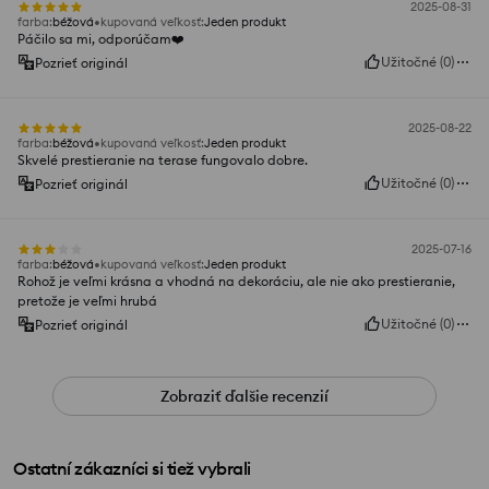
2025-08-31
farba
:
béžová
kupovaná veľkosť
:
Jeden produkt
Páčilo sa mi, odporúčam❤️
Užitočné
(
0
)
Pozrieť originál
2025-08-22
farba
:
béžová
kupovaná veľkosť
:
Jeden produkt
Skvelé prestieranie na terase fungovalo dobre.
Užitočné
(
0
)
Pozrieť originál
2025-07-16
farba
:
béžová
kupovaná veľkosť
:
Jeden produkt
Rohož je veľmi krásna a vhodná na dekoráciu, ale nie ako prestieranie,
pretože je veľmi hrubá
Užitočné
(
0
)
Pozrieť originál
Zobraziť ďalšie recenzií
Ostatní zákazníci si tiež vybrali