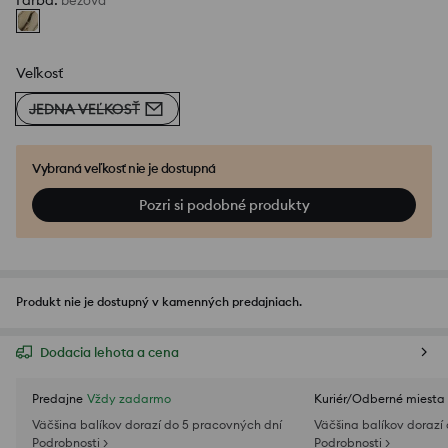
Farba
:
béžová
Veľkosť
JEDNA VEĽKOSŤ
Vybraná veľkosť nie je dostupná
Pozri si podobné produkty
Produkt nie je dostupný v kamenných predajniach.
Dodacia lehota a cena
Predajne
Vždy zadarmo
Kuriér/Odberné miesta
Väčšina balíkov dorazí do 5 pracovných dní
Väčšina balíkov dorazí
Podrobnosti >
Podrobnosti >