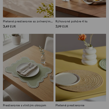
Pletené prestieranie so zvlneným okrajom
Rýhované poháre 4 ks
3
3
,
49
EUR
,
99
EUR
Prestieranie s vlnitým okrajom
Pletené prestieranie