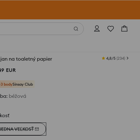
jan na toaletný papier
4,8/5
(
234
)
49
EUR
+3 body
Sinsay Club
rba
:
béžová
kosť
JEDNA VEĽKOSŤ