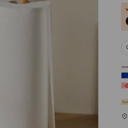
V
Hom