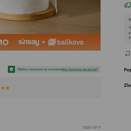
P
V
p
P
Po
Všetky recenzie sú overené
Ako fungujú recenzie?
Zlo
2026-07-17