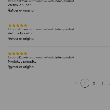
farba
:
béžová
kupovaná veľkosť
:
Jeden produkt
všetko je super
Pozrieť originál
farba
:
béžová
kupovaná veľkosť
:
Jeden produkt
Veľmi odporúčam
Pozrieť originál
farba
:
béžová
kupovaná veľkosť
:
Jeden produkt
Produkt v poriadku.
Pozrieť originál
1
2
3
.