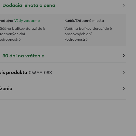
Dodacia lehota a cena
redajne
Vždy zadarmo
Kuriér/Odberné miesta
äčšina balíkov dorazí do 5
Väčšina balíkov dorazí do 5
racovných dní
pracovných dní
odrobnosti >
Podrobnosti >
30 dní na vrátenie
pis produktu
056AA-08X
ženie