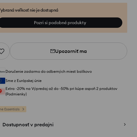
ybraná veľkosť nie je dostupná
Pozri si podobné produkty
Upozorniť ma
Doručenie zadarmo do odberných miest balíkovo
Sme z Európskej únie
Extra -20% na Výpredaj až do -50% pri kúpe aspoň 2 produktov
(Podmienky)
e Essentials
Dostupnosť v predajni