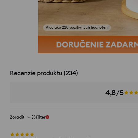
Zobraziť fotografie z recenzií
Recenzie produktu
(
234
)
4,8/5
Zoradiť
Filter
1