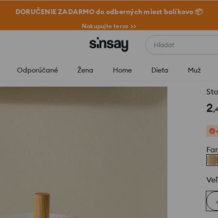
DORUČENIE ZADARMO do odberných miest balíkovo 📦
Nakupujte teraz >>
Hľadať
Odporúčané
Žena
Home
Dieťa
Muž
Sto
2
,
Fa
Veľ