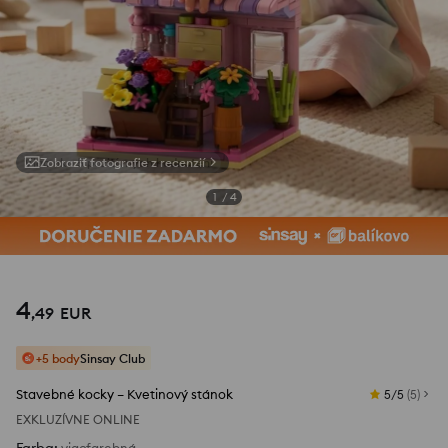
Zobraziť fotografie z recenzií
1
/
4
4
,
49
EUR
+5 body
Sinsay Club
Stavebné kocky – Kvetinový stánok
5/5
(
5
)
EXKLUZÍVNE ONLINE