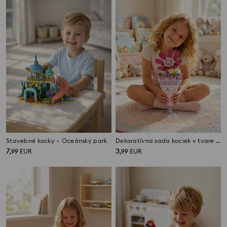
Stavebné kocky – Oceánsky park
Dekoratívna sada kociek v tvare kornúta s kvetmi
7
3
,
99
EUR
,
99
EUR