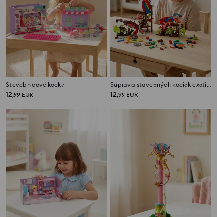
Stavebnicové kocky
Súprava stavebných kociek exotické zvieratá 3 v 1
12
12
,
99
EUR
,
99
EUR