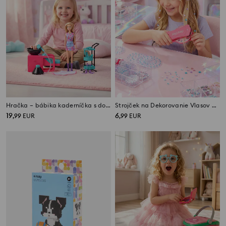
Hračka – bábika kaderníčka s doplnkami
Strojček na Dekorovanie Vlasov Diamantmi
19
6
,
99
EUR
,
99
EUR