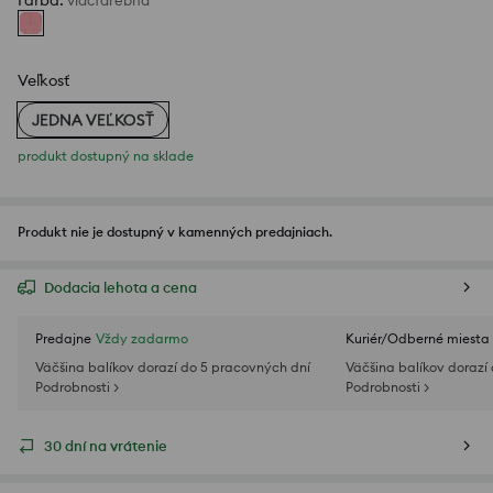
Farba
:
viacfarebná
Veľkosť
JEDNA VEĽKOSŤ
produkt dostupný na sklade
Produkt nie je dostupný v kamenných predajniach.
Dodacia lehota a cena
Predajne
Vždy zadarmo
Kuriér/Odberné miesta
Väčšina balíkov dorazí do 5 pracovných dní
Väčšina balíkov dorazí
Podrobnosti >
Podrobnosti >
30 dní na vrátenie