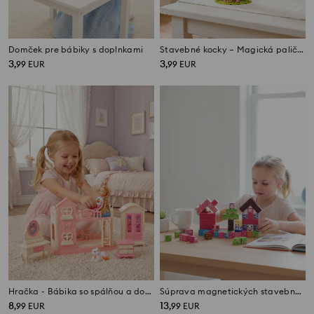
Domček pre bábiky s doplnkami
Stavebné kocky – Magická palička
3
3
,
99
EUR
,
99
EUR
Hračka - Bábika so spálňou a doplnkami
Súprava magnetických stavebných kociek
8
13
,
99
EUR
,
99
EUR