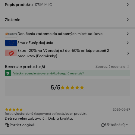
Popis produktu
175IY-MLC
Zloženie
Doručenie zadarmo do odberných miest balíkovo
Sme z Európskej únie
Extra -20% na Výpredaj až do -50% pri kúpe aspoň 2
produktov (Podmienky)
Recenzie produktu
(
5
)
Zobraziť recenzie
Všetky recenzie sú overené
Ako fungujú recenzie?
5/5
2026-06-29
farba
:
viacfarebná
kupovaná veľkosť
:
Jeden produkt
Deti sa veľmi zabávajú :) Dobrá kvalita.
Užitočné
(
0
)
Pozrieť originál