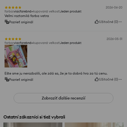
2026-06-20
farba
:
viacfarebná
kupovaná veľkosť
:
Jeden produkt
Veľmi roztomilá farba vetra
Užitočné
(
0
)
Pozrieť originál
2026-05-31
farba
:
viacfarebná
kupovaná veľkosť
:
Jeden produkt
Ešte sme ju nerozbalili, ale zdá sa, že je to dobrá hra za tú cenu.
Užitočné
(
0
)
Pozrieť originál
Zobraziť ďalšie recenzií
Ostatní zákazníci si tiež vybrali