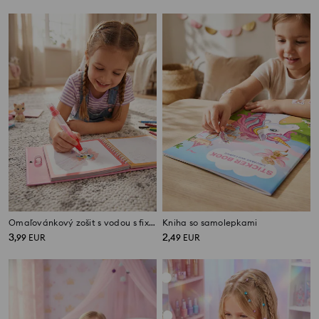
Omaľovánkový zošit s vodou s fixkou s motívom mačiek
Kniha so samolepkami
3
2
,
99
EUR
,
49
EUR