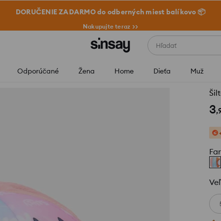
DORUČENIE ZADARMO do odberných miest balíkovo 📦
Nakupujte teraz >>
Hľadať
Odporúčané
Žena
Home
Dieťa
Muž
Šil
3
,
Fa
Veľ