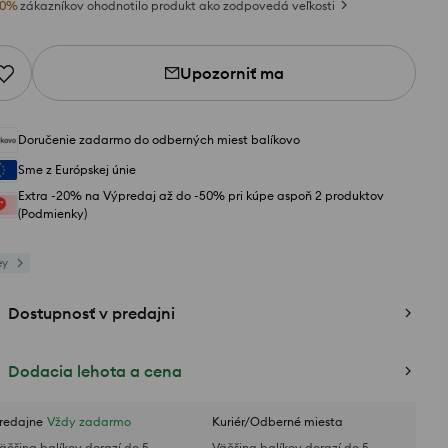
0
%
zákazníkov ohodnotilo produkt ako zodpovedá veľkosti
Upozorniť ma
Doručenie zadarmo do odberných miest balíkovo
Sme z Európskej únie
Extra -20% na Výpredaj až do -50% pri kúpe aspoň 2 produktov
(Podmienky)
ey
Dostupnosť v predajni
Dodacia lehota a cena
redajne
Vždy zadarmo
Kuriér/Odberné miesta
äčšina balíkov dorazí do 5
Väčšina balíkov dorazí do 5