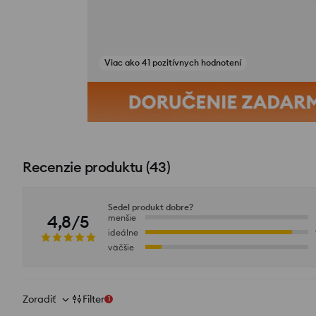
Viac ako 41 pozitívnych hodnotení
Zobraziť fotografie z recenzií
Recenzie produktu
(
43
)
Sedel produkt dobre?
4,8/5
menšie
ideálne
väčšie
Zoradiť
Filter
1