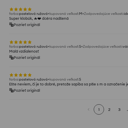
farba
:
pastelová ružová
kupovaná veľkosť
:
M
Zodpovedajúce veľkosti
:
id
Super klobúk, 🔥❤️ dcéra nadšená
Pozrieť originál
farba
:
pastelová ružová
kupovaná veľkosť
:
S
Zodpovedajúce veľkosti
:
vä
Malá vzdialenosť
Pozrieť originál
farba
:
pastelová ružová
kupovaná veľkosť
:
S
Ešte neviem, či je to dobré, pretože sapiba sa píše s m a označenie je
Pozrieť originál
1
2
3
.