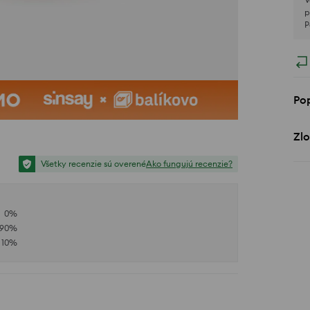
p
P
Po
Zlo
Všetky recenzie sú overené
Ako fungujú recenzie?
0
%
90
%
10
%