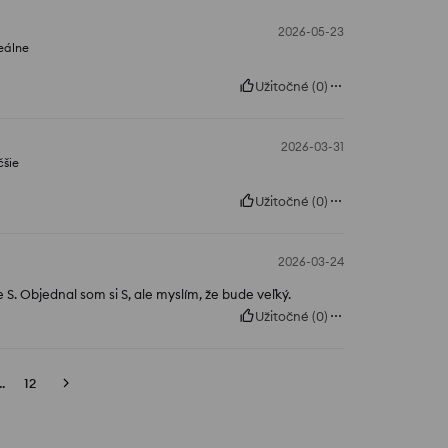
2026-05-23
eálne
Užitočné
(
0
)
2026-03-31
čšie
Užitočné
(
0
)
2026-03-24
 S. Objednal som si S, ale myslím, že bude veľký.
Užitočné
(
0
)
..
12