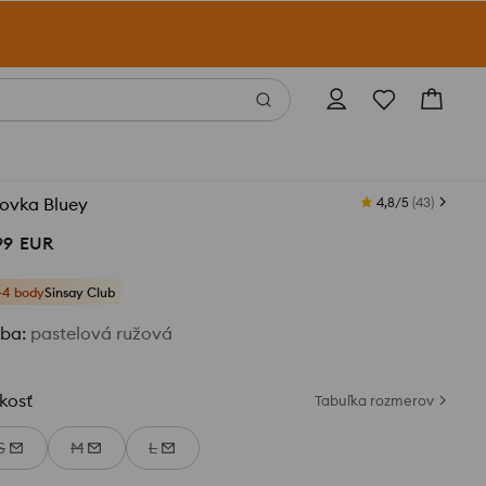
tovka Bluey
4,8/5
(
43
)
99
EUR
+4 body
Sinsay Club
rba
:
pastelová ružová
kosť
Tabuľka rozmerov
S
M
L