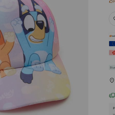
9
Blu
P
V