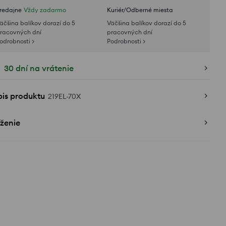
redajne
Vždy zadarmo
Kuriér/Odberné miesta
äčšina balíkov dorazí do 5
Väčšina balíkov dorazí do 5
racovných dní
pracovných dní
odrobnosti >
Podrobnosti >
30 dní na vrátenie
pis produktu
219EL-70X
ženie