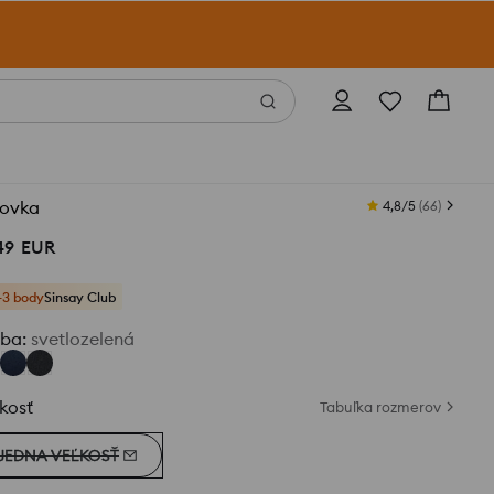
tovka
4,8/5
(
66
)
49
EUR
+3 body
Sinsay Club
rba
:
svetlozelená
kosť
Tabuľka rozmerov
JEDNA VEĽKOSŤ