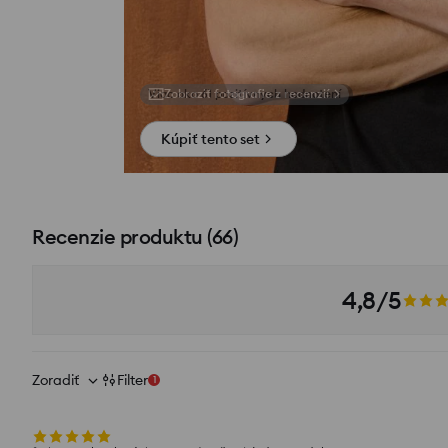
Zobraziť fotografie z recenzií
Kúpiť tento set
Recenzie produktu
(
66
)
4,8/5
Zoradiť
Filter
1