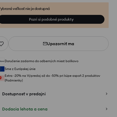
ybraná veľkosť nie je dostupná
Pozri si podobné produkty
Upozorniť ma
Doručenie zadarmo do odberných miest balíkovo
Sme z Európskej únie
Extra -20% na Výpredaj až do -50% pri kúpe aspoň 2 produktov
(Podmienky)
Dostupnosť v predajni
Dodacia lehota a cena