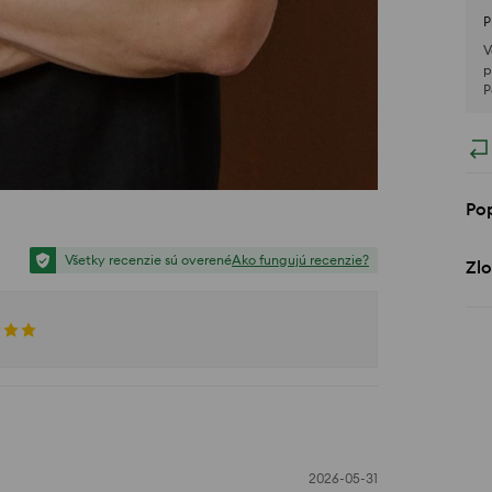
P
V
p
P
Po
Všetky recenzie sú overené
Ako fungujú recenzie?
Zlo
2026-05-31