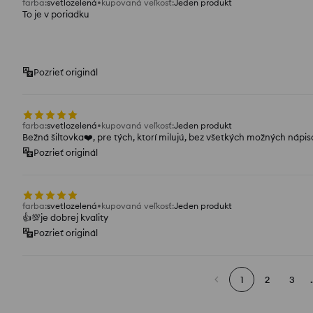
farba
:
svetlozelená
kupovaná veľkosť
:
Jeden produkt
To je v poriadku
Pozrieť originál
farba
:
svetlozelená
kupovaná veľkosť
:
Jeden produkt
Bežná šiltovka❤️, pre tých, ktorí milujú, bez všetkých možných nápis
Pozrieť originál
farba
:
svetlozelená
kupovaná veľkosť
:
Jeden produkt
👍️💯je dobrej kvality
Pozrieť originál
1
2
3
.