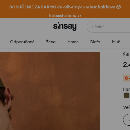
DORUČENIE ZADARMO do odberných miest balíkovo 📦
Nakupujte teraz >>
Hľadať
Odporúčané
Žena
Home
Dieťa
Muž
Šil
2
,
Fa
Veľ