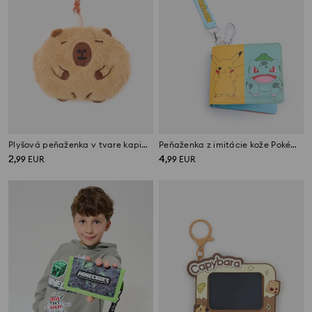
Plyšová peňaženka v tvare kapibary
Peňaženka z imitácie kože Pokémon
2
4
,
99
EUR
,
99
EUR