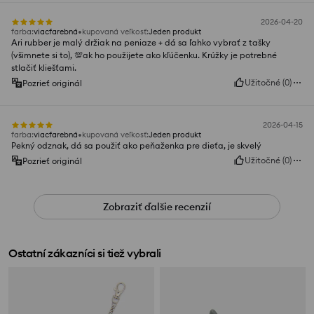
2026-04-20
farba
:
viacfarebná
kupovaná veľkosť
:
Jeden produkt
Ari rubber je malý držiak na peniaze + dá sa ľahko vybrať z tašky
(všimnete si to), 💯ak ho použijete ako kľúčenku. Krúžky je potrebné
stlačiť kliešťami.
Užitočné
(
0
)
Pozrieť originál
2026-04-15
farba
:
viacfarebná
kupovaná veľkosť
:
Jeden produkt
Pekný odznak, dá sa použiť ako peňaženka pre dieťa, je skvelý
Užitočné
(
0
)
Pozrieť originál
Zobraziť ďalšie recenzií
Ostatní zákazníci si tiež vybrali