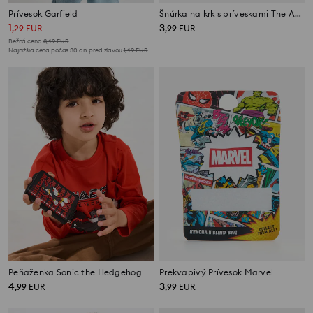
Prívesok Garfield
Šnúrka na krk s príveskami The Amazing World Of Gumball
1
3
,
29
EUR
,
99
EUR
Bežná cena
3,49
EUR
Najnižšia cena počas 30 dní pred zľavou
1,49
EUR
Peňaženka Sonic the Hedgehog
Prekvapivý Prívesok Marvel
4
3
,
99
EUR
,
99
EUR