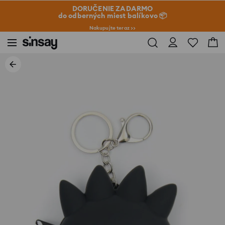
DORUČENIE ZADARMO
do odberných miest balíkovo 📦
Nakupujte teraz >>