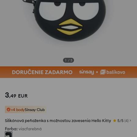
1
/
3
3
,
49
EUR
+4 body
Sinsay Club
Silikónová peňaženka s možnosťou zavesenia Hello Kitty
5/5
(
4
)
Farba
:
viacfarebná