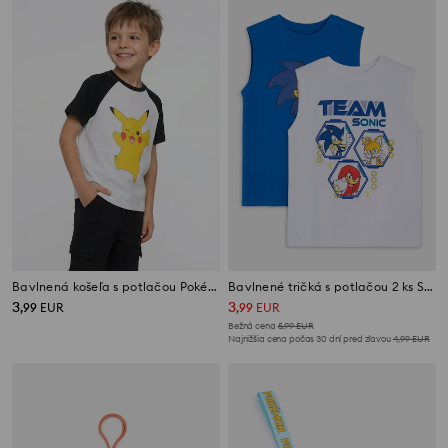
Bavlnená košeľa s potlačou Pokémon
Bavlnené tričká s potlačou 2 ks Sonic the Hedgehog
3
3
,
99
EUR
,
99
EUR
Bežná cena
5,99
EUR
Najnižšia cena počas 30 dní pred zľavou
4,99
EUR