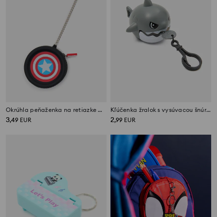
Okrúhla peňaženka na retiazke Captain America
Kľúčenka žralok s vysúvacou šnúrkou
3
2
,
49
EUR
,
99
EUR