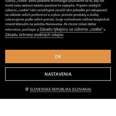
Kľúčenka s figúrkou a rolničkou
Sada náramkov 2 pack
Súbory „cookie“ alebo podobné technológie používame na to, aby ste
mohli našu webovú lokalitu používať čo najlepšie. Prijatím všetkých
2
1
,
49
EUR
,
49
EUR
súborov „cookie“ nám umožňujete zaručiť vám pohodlie pri nakupovaní
na základe vašich preferencií a zvykov, pretože produkty a služby
zobrazujeme podľa vašich potrieb. Svoje rozhodnutie môžete kedykoľvek
zmeniť kliknutím na položku Nastavenia. Ak chcete získať ďalšie
Zásadu týkajúcu sa súborov „cookie“
informácie, prečítajte si
a
Zásadu ochrany osobných údajov
.
OK
NASTAVENIA
pridať do košíka
SLOVENSKÁ REPUBLIKA (SLOVAKIA)
2 balenie ozdobných náramkov s motívom kapybar
Súprava 2 šortiek
3,49 EUR
2
2
,
99
EUR
,
49
EUR
Bežná cena
4,99
EUR
Najnižšia cena počas 30 dní pred zľavou
3,29
EUR