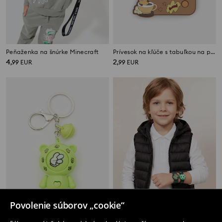
Peňaženka na šnúrke Minecraft
Prívesok na kľúče s tabuľkou na písanie a motívom kapybary
4
2
,
99
EUR
,
99
EUR
Povolenie súborov „cookie“