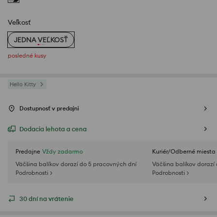
Veľkosť
JEDNA VEĽKOSŤ
posledné kusy
Hello Kitty
Dostupnosť v predajni
Dodacia lehota a cena
Predajne
Vždy zadarmo
Kuriér/Odberné miesta
Väčšina balíkov dorazí do 5 pracovných dní
Väčšina balíkov dorazí
Podrobnosti >
Podrobnosti >
30 dní na vrátenie