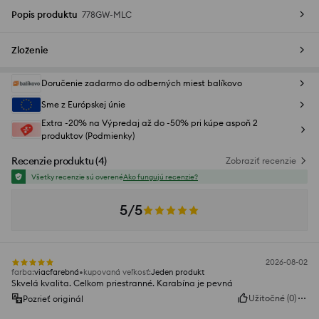
Popis produktu
778GW-MLC
Zloženie
Doručenie zadarmo do odberných miest balíkovo
Sme z Európskej únie
Extra -20% na Výpredaj až do -50% pri kúpe aspoň 2
produktov (Podmienky)
Recenzie produktu
(
4
)
Zobraziť recenzie
Všetky recenzie sú overené
Ako fungujú recenzie?
5/5
2026-08-02
farba
:
viacfarebná
kupovaná veľkosť
:
Jeden produkt
Skvelá kvalita. Celkom priestranné. Karabína je pevná
Užitočné
(
0
)
Pozrieť originál