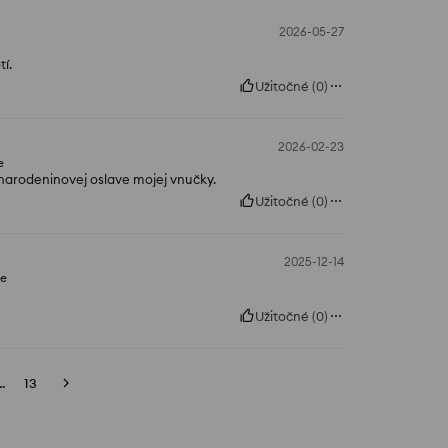
2026-05-27
tí.
Užitočné
(
0
)
2026-02-23
e
a narodeninovej oslave mojej vnučky.
Užitočné
(
0
)
2025-12-14
ne
Užitočné
(
0
)
..
13