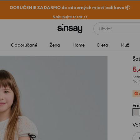
DORUČENIE ZADARMO do odberných miest balíkovo 📦
Nakupujte teraz >>
Hľadať
Odporúčané
Žena
Home
Dieťa
Muž
Ša
5
,
Bežn
Najn
Fa
Veľ