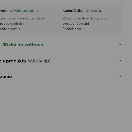
redajne
Vždy zadarmo
Kuriér/Odberné miesta
äčšina balíkov dorazí do 5
Väčšina balíkov dorazí do 5
racovných dní
pracovných dní
odrobnosti >
Podrobnosti >
30 dní na vrátenie
pis produktu
WJ968-MLC
ženie