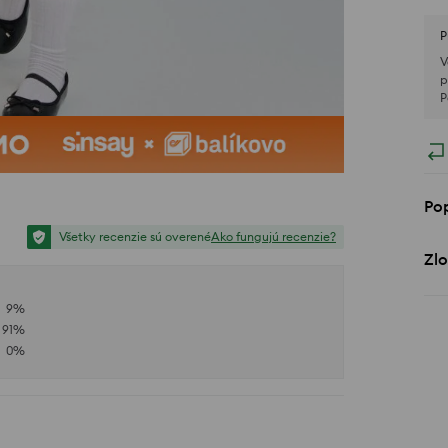
P
V
p
P
Po
Všetky recenzie sú overené
Ako fungujú recenzie?
Zlo
9
%
91
%
0
%