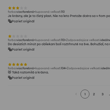
farba
:
viacfarebná
kupovaná veľkosť
:
110
Je krásny, ale je to čistý plast. Nie na leto Pretože dcéra sa v ňom po
Pozrieť originál
farba
:
viacfarebná
kupovaná veľkosť
:
110
Zodpovedajúce veľkosti
:
ideáln
Do desiatich minút po obliekaní boli roztrhnuté na šve. Bohužiaľ, n
Pozrieť originál
farba
:
viacfarebná
kupovaná veľkosť
:
104
Zodpovedajúce veľkosti
:
ideál
😻 Taká roztomilá a krásna.
Pozrieť originál
1
2
3
.