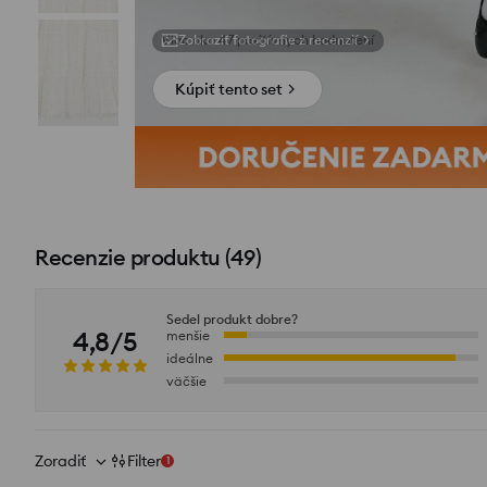
Zobraziť fotografie z recenzií
Kúpiť tento set
Recenzie produktu
(
49
)
Sedel produkt dobre?
4,8/5
menšie
ideálne
väčšie
Zoradiť
Filter
1