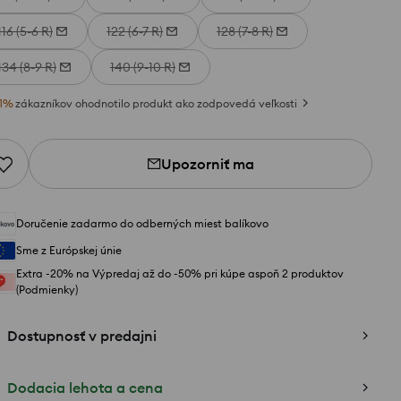
116 (5-6 R)
122 (6-7 R)
128 (7-8 R)
134 (8-9 R)
140 (9-10 R)
1
%
zákazníkov ohodnotilo produkt ako zodpovedá veľkosti
Upozorniť ma
Doručenie zadarmo do odberných miest balíkovo
Sme z Európskej únie
Extra -20% na Výpredaj až do -50% pri kúpe aspoň 2 produktov
(Podmienky)
Dostupnosť v predajni
Dodacia lehota a cena