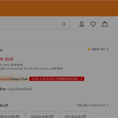
ty
4,8/5
(
49
)
49
EUR
á cena
8,99
EUR
ižšia cena počas 30 dní pred zľavou
6,49
EUR
+6 body
Sinsay Club
-20%
S KÓDOM
OMNI20MORE
rba
:
viacfarebná
kosť
Tabuľka rozmerov
98 (2-3 R)
104 (3-4 R)
110 (4-5 R)