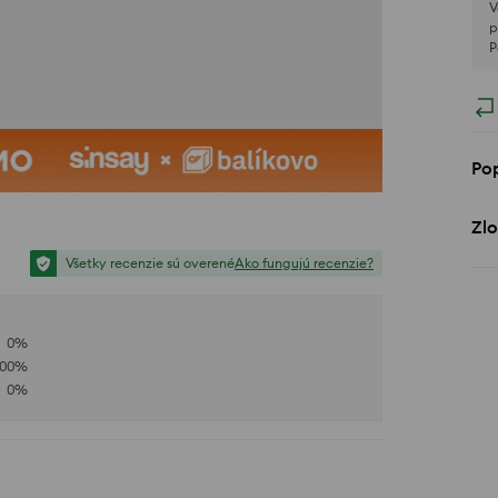
V
p
P
Po
Zlo
Všetky recenzie sú overené
Ako fungujú recenzie?
0
%
100
%
0
%