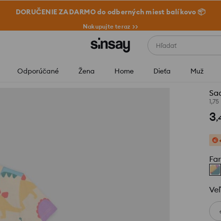
DORUČENIE ZADARMO do odberných miest balíkovo 📦
Nakupujte teraz >>
Hľadať
Odporúčané
Žena
Home
Dieťa
Muž
Sad
1,75
3
,
Fa
Veľ