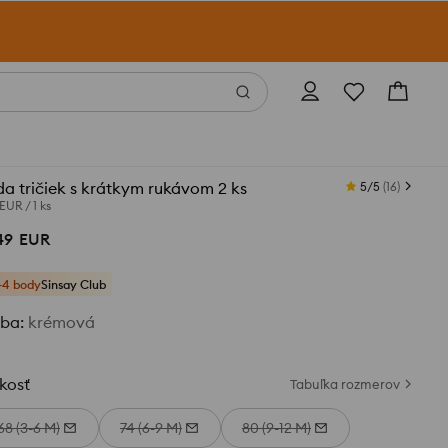
a tričiek s krátkym rukávom 2 ks
5/5
(
16
)
 EUR
/
1 ks
49
EUR
+4 body
Sinsay Club
rba
:
krémová
kosť
Tabuľka rozmerov
68 (3-6 M)
74 (6-9 M)
80 (9-12 M)