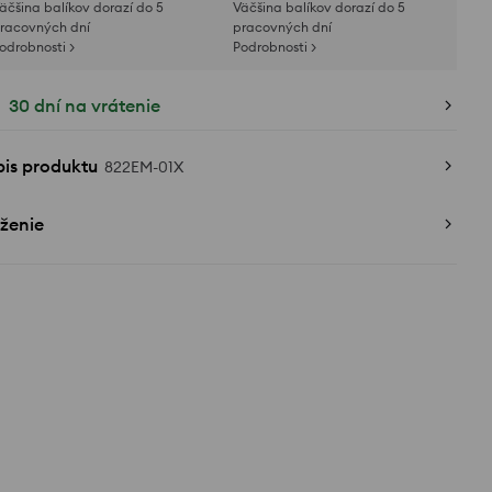
äčšina balíkov dorazí do 5
Väčšina balíkov dorazí do 5
racovných dní
pracovných dní
odrobnosti >
Podrobnosti >
30 dní na vrátenie
pis produktu
822EM-01X
ženie