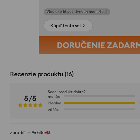
Zobraziť fotografie z recenzií
Kúpiť tento set
Recenzie produktu
(
16
)
Sedel produkt dobre?
5/5
menšie
ideálne
väčšie
Zoradiť
Filter
1