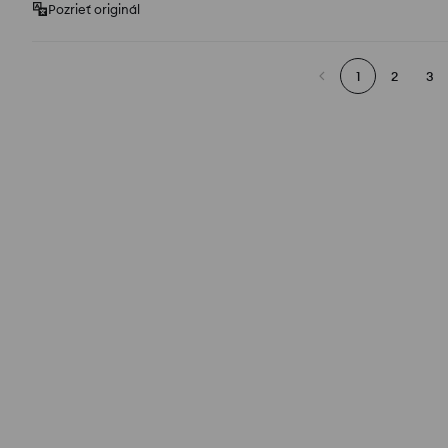
Pozrieť originál
1
2
3