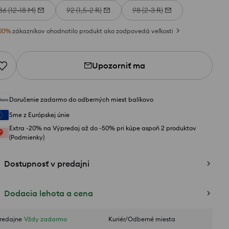
86 (12-18 M)
92 (1,5-2 R)
98 (2-3 R)
00
%
zákazníkov ohodnotilo produkt ako zodpovedá veľkosti
Upozorniť ma
Doručenie zadarmo do odberných miest balíkovo
Sme z Európskej únie
Extra -20% na Výpredaj až do -50% pri kúpe aspoň 2 produktov
(Podmienky)
Dostupnosť v predajni
Dodacia lehota a cena
redajne
Vždy zadarmo
Kuriér/Odberné miesta