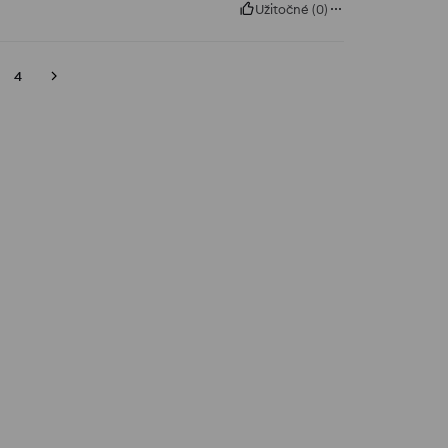
Užitočné
(
0
)
4