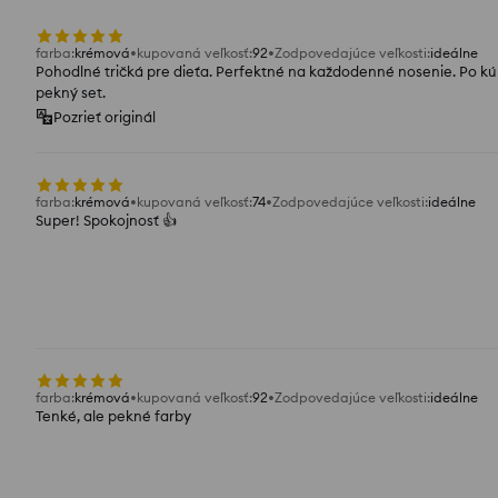
farba
:
krémová
kupovaná veľkosť
:
92
Zodpovedajúce veľkosti
:
ideálne
Pohodlné tričká pre dieťa. Perfektné na každodenné nosenie. Po kú
pekný set.
Pozrieť originál
farba
:
krémová
kupovaná veľkosť
:
74
Zodpovedajúce veľkosti
:
ideálne
Super! Spokojnosť 👍️
farba
:
krémová
kupovaná veľkosť
:
92
Zodpovedajúce veľkosti
:
ideálne
Tenké, ale pekné farby