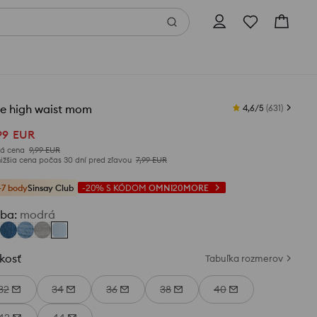
le high waist mom
4,6/5
(
631
)
99
EUR
á cena
9,99
EUR
ižšia cena počas 30 dní pred zľavou
7,99
EUR
+7 body
Sinsay Club
-20%
S KÓDOM
OMNI20MORE
rba
:
modrá
kosť
Tabuľka rozmerov
32
34
36
38
40