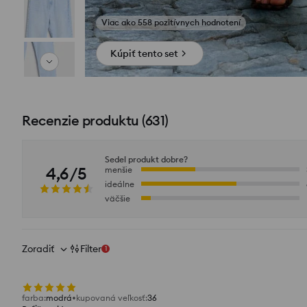
Zobraziť fotografie z recenzií
Kúpiť tento set
Recenzie produktu
(
631
)
Sedel produkt dobre?
4,6/5
menšie
ideálne
väčšie
Zoradiť
Filter
1
farba
:
modrá
kupovaná veľkosť
:
36