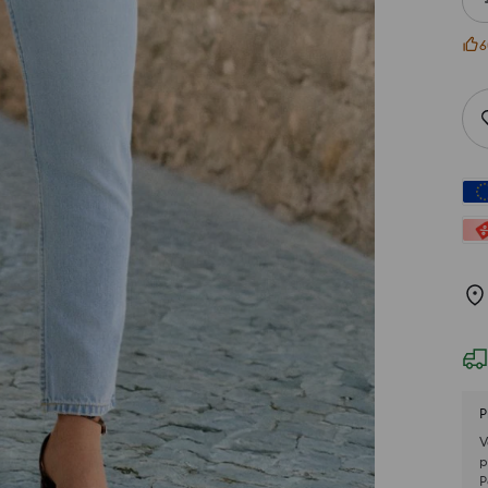
6
P
V
p
P