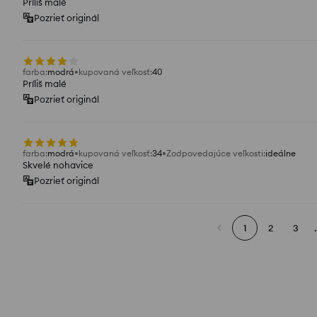
Príliš malé
Pozrieť originál
farba
:
modrá
kupovaná veľkosť
:
40
Príliš malé
Pozrieť originál
farba
:
modrá
kupovaná veľkosť
:
34
Zodpovedajúce veľkosti
:
ideálne
Skvelé nohavice
Pozrieť originál
1
2
3
.