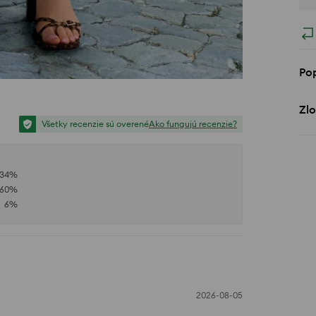
Po
Zlo
Všetky recenzie sú overené
Ako fungujú recenzie?
34
%
60
%
6
%
2026-08-05