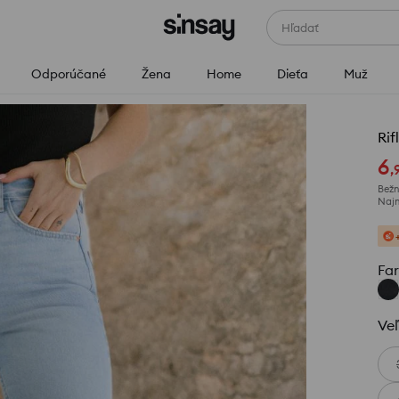
Hľadať
Odporúčané
Žena
Home
Dieťa
Muž
Rif
6
,
Bežn
Najn
Fa
Veľ