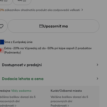
42
44
0
%
zákazníkov ohodnotilo produkt ako zodpovedá veľkosti
Upozorniť ma
Sme z Európskej únie
Extra -20% na Výpredaj až do -50% pri kúpe aspoň 2 produktov
(Podmienky)
Dostupnosť v predajni
Dodacia lehota a cena
redajne
Vždy zadarmo
Kuriér/Odberné miesta
äčšina balíkov dorazí do 5
Väčšina balíkov dorazí do 5
racovných dní
pracovných dní
odrobnosti >
Podrobnosti >