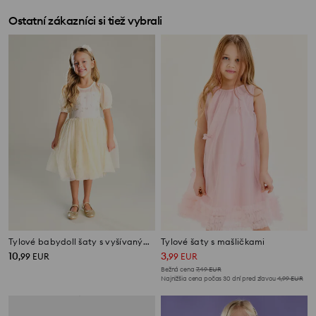
Ostatní zákazníci si tiež vybrali
Tylové babydoll šaty s vyšívaným vzorom
Tylové šaty s mašličkami
10
3
,
99
EUR
,
99
EUR
Bežná cena
7,49
EUR
Najnižšia cena počas 30 dní pred zľavou
4,99
EUR