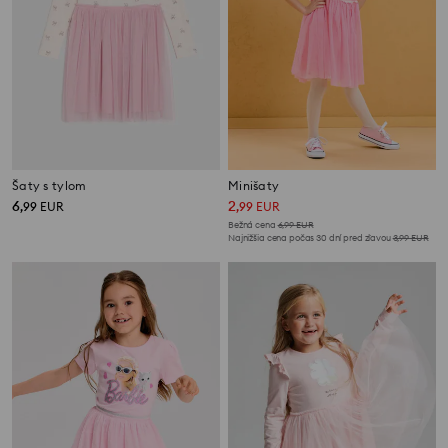
Šaty s tylom
Minišaty
6
2
,
99
EUR
,
99
EUR
Bežná cena
6,99
EUR
Najnižšia cena počas 30 dní pred zľavou
3,99
EUR