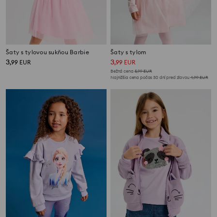
Šaty s tylovou sukňou Barbie
Šaty s tylom
3
3
,
99
EUR
,
99
EUR
Bežná cena
5,99
EUR
Najnižšia cena počas 30 dní pred zľavou
4,99
EUR