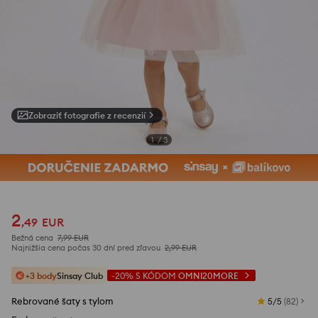
Zobraziť fotografie z recenzií
1
/
3
2
,
49
EUR
Bežná cena
7,99
EUR
Najnižšia cena počas 30 dní pred zľavou
2,99
EUR
+3 body
Sinsay Club
-20%
S KÓDOM
OMNI20MORE
Rebrované šaty s tylom
5/5
(
82
)