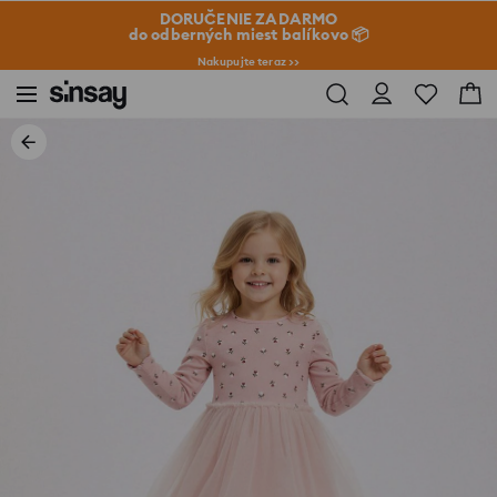
DORUČENIE ZADARMO
do odberných miest balíkovo 📦
Nakupujte teraz >>