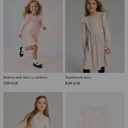
Rebrované šaty s volánmi
Teplákové šaty
7
9
,
99
EUR
,
99
EUR