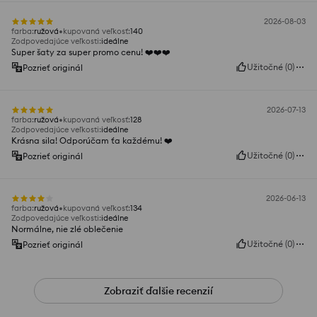
2026-08-03
farba
:
ružová
kupovaná veľkosť
:
140
Zodpovedajúce veľkosti
:
ideálne
Super šaty za super promo cenu! ❤️❤️❤️
Užitočné
(
0
)
Pozrieť originál
2026-07-13
farba
:
ružová
kupovaná veľkosť
:
128
Zodpovedajúce veľkosti
:
ideálne
Krásna sila! Odporúčam ťa každému! ❤️
Užitočné
(
0
)
Pozrieť originál
2026-06-13
farba
:
ružová
kupovaná veľkosť
:
134
Zodpovedajúce veľkosti
:
ideálne
Normálne, nie zlé oblečenie
Užitočné
(
0
)
Pozrieť originál
Zobraziť ďalšie recenzií