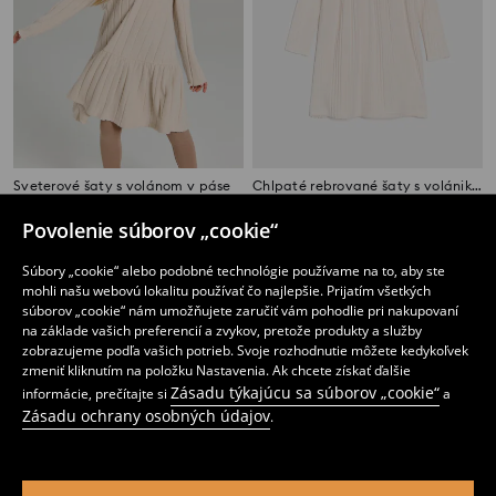
Sveterové šaty s volánom v páse
Chlpaté rebrované šaty s volánikmi
4
5
,
99
EUR
,
99
EUR
Povolenie súborov „cookie“
Súbory „cookie“ alebo podobné technológie používame na to, aby ste
mohli našu webovú lokalitu používať čo najlepšie. Prijatím všetkých
súborov „cookie“ nám umožňujete zaručiť vám pohodlie pri nakupovaní
na základe vašich preferencií a zvykov, pretože produkty a služby
zobrazujeme podľa vašich potrieb. Svoje rozhodnutie môžete kedykoľvek
zmeniť kliknutím na položku Nastavenia. Ak chcete získať ďalšie
Zásadu týkajúcu sa súborov „cookie“
informácie, prečítajte si
a
Zásadu ochrany osobných údajov
.