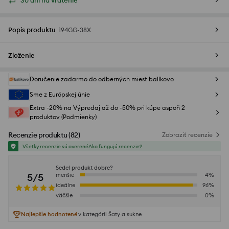
30 dní na vrátenie
Popis produktu
194GG-38X
Zloženie
Doručenie zadarmo do odberných miest balíkovo
Sme z Európskej únie
Extra -20% na Výpredaj až do -50% pri kúpe aspoň 2
produktov (Podmienky)
Recenzie produktu
(
82
)
Zobraziť recenzie
Všetky recenzie sú overené
Ako fungujú recenzie?
Sedel produkt dobre?
5/5
menšie
4
%
ideálne
96
%
väčšie
0
%
Najlepšie hodnotené
v kategórii Šaty a sukne