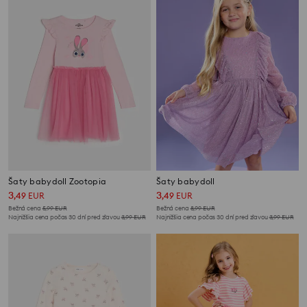
Šaty babydoll Zootopia
Šaty babydoll
3
3
,
49
EUR
,
49
EUR
Bežná cena
5,99
EUR
Bežná cena
8,99
EUR
Najnižšia cena počas 30 dní pred zľavou
3,99
EUR
Najnižšia cena počas 30 dní pred zľavou
3,99
EUR