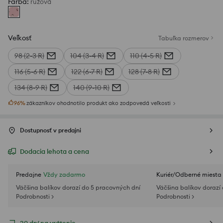
Farba
:
ružová
Veľkosť
Tabuľka rozmerov
98 (2-3 R)
104 (3-4 R)
110 (4-5 R)
116 (5-6 R)
122 (6-7 R)
128 (7-8 R)
134 (8-9 R)
140 (9-10 R)
96
%
zákazníkov ohodnotilo produkt ako zodpovedá veľkosti
Dostupnosť v predajni
Dodacia lehota a cena
Predajne
Vždy zadarmo
Kuriér/Odberné miesta
Väčšina balíkov dorazí do 5 pracovných dní
Väčšina balíkov dorazí
Podrobnosti >
Podrobnosti >