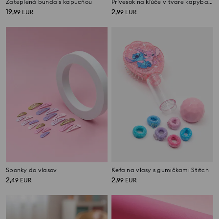
Zateplená bunda s kapucňou
Prívesok na kľúče v tvare kapybary so zmeniteľným výrazom
19
2
,
99
EUR
,
99
EUR
Sponky do vlasov
Kefa na vlasy s gumičkami Stitch
2
2
,
49
EUR
,
99
EUR