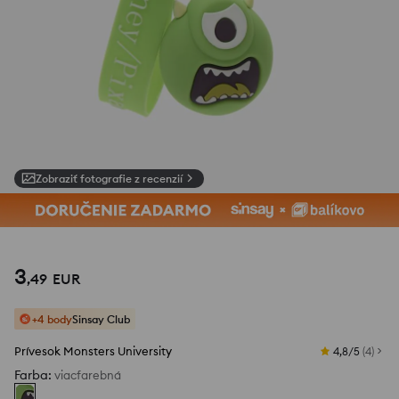
Zobraziť fotografie z recenzií
1
/
1
3
,
49
EUR
+4 body
Sinsay Club
Prívesok Monsters University
4,8/5
(
4
)
Farba
:
viacfarebná