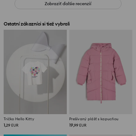
Zobraziť ďalšie recenzií
Ostatní zákazníci si tiež vybrali
Tričko Hello Kitty
Prešívaný plášť s kapucňou
1
19
,
29
EUR
,
99
EUR