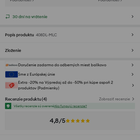
30 dní na vrátenie
Popis produktu
408DL-MLC
Zloženie
Doručenie zadarmo do odberných miest balíkovo
Sme z Európskej únie
Extra -20% na Výpredaj až do -50% pri kúpe aspoň 2
produktov (Podmienky)
Recenzie produktu
(
4
)
Zobraziť recenzie
Všetky recenzie sú overené
Ako fungujú recenzie?
4,8/5