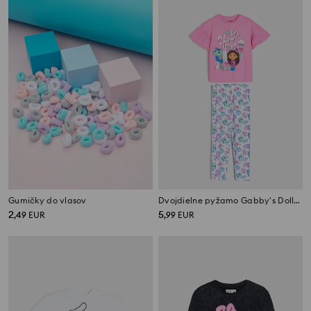
Gumičky do vlasov
Dvojdielne pyžamo Gabby's Dollhouse
2
5
,
49
EUR
,
99
EUR