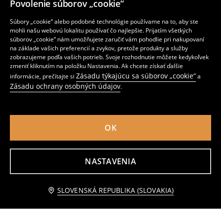
Povolenie súborov „cookie“
Súbory „cookie“ alebo podobné technológie používame na to, aby ste
mohli našu webovú lokalitu používať čo najlepšie. Prijatím všetkých
súborov „cookie“ nám umožňujete zaručiť vám pohodlie pri nakupovaní
na základe vašich preferencií a zvykov, pretože produkty a služby
zobrazujeme podľa vašich potrieb. Svoje rozhodnutie môžete kedykoľvek
zmeniť kliknutím na položku Nastavenia. Ak chcete získať ďalšie
Nočná košeľa Pusheen the Cat
Súprava 2 párov rukavíc
Zásadu týkajúcu sa súborov „cookie“
informácie, prečítajte si
a
3
2
,
99
EUR
,
99
EUR
Zásadu ochrany osobných údajov
.
OK
NASTAVENIA
Upozorniť ma
SLOVENSKÁ REPUBLIKA (SLOVAKIA)