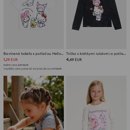
Bavlnená košeľa s potlačou Hello Kitty
Tričko s krátkymi rukávmi a potlačou Hello Kitty
1
4
,
29
EUR
,
49
EUR
Bežná cena
2,99
EUR
Najnižšia cena počas 30 dní pred zľavou
1,49
EUR