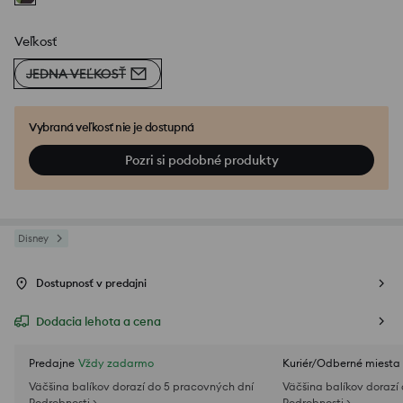
Veľkosť
JEDNA VEĽKOSŤ
Vybraná veľkosť nie je dostupná
Pozri si podobné produkty
Disney
Dostupnosť v predajni
Dodacia lehota a cena
Predajne
Vždy zadarmo
Kuriér/Odberné miesta
Väčšina balíkov dorazí do 5 pracovných dní
Väčšina balíkov dorazí
Podrobnosti >
Podrobnosti >