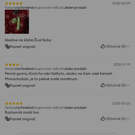
2025-08-09
farba
:
viacfarebná
kupovaná veľkosť
:
Jeden produkt
Ideálne na kľúče Živé farby
Užitočné
(
0
)
Pozrieť originál
2025-07-19
farba
:
viacfarebná
kupovaná veľkosť
:
Jeden produkt
Pevná guma, ktorá ho robí ťažkým, akoby na ňom visel kameň.
Mimochodom, je to pekné malé monštrum.
Užitočné
(
0
)
Pozrieť originál
2025-05-20
farba
:
viacfarebná
kupovaná veľkosť
:
Jeden produkt
Roztomilá malá hra
Užitočné
(
0
)
Pozrieť originál