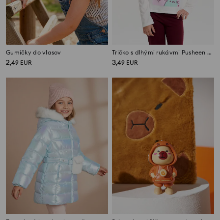
Gumičky do vlasov
Tričko s dlhými rukávmi Pusheen the Cat
2
3
,
49
EUR
,
49
EUR