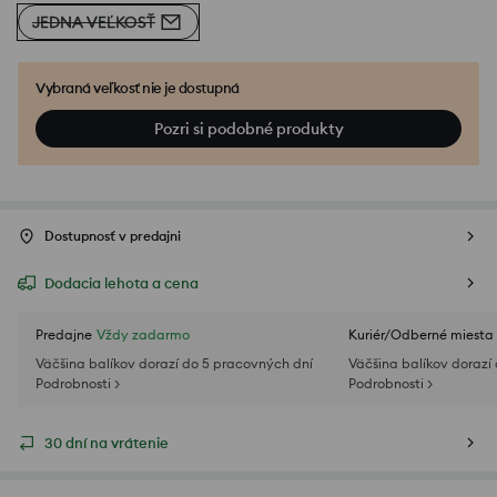
JEDNA VEĽKOSŤ
Vybraná veľkosť nie je dostupná
Pozri si podobné produkty
Dostupnosť v predajni
Dodacia lehota a cena
Predajne
Vždy zadarmo
Kuriér/Odberné miesta
Väčšina balíkov dorazí do 5 pracovných dní
Väčšina balíkov dorazí
Podrobnosti >
Podrobnosti >
30 dní na vrátenie