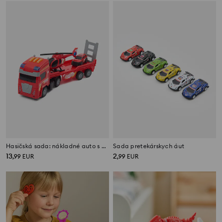
Hasičská sada: nákladné auto s vrtuľníkom a autom
Sada pretekárskych áut
13
2
,
99
EUR
,
99
EUR