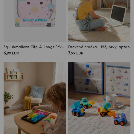
Squishmallows Clip-A-Longs Prívesok s 3 Figúrkami Prekvapenie
Drevená hračka – Môj prvý laptop
6
7
,
99
EUR
,
99
EUR