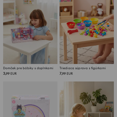
Domček pre bábiky s doplnkami
Triediaca súprava s figúrkami
3
7
,
99
EUR
,
99
EUR