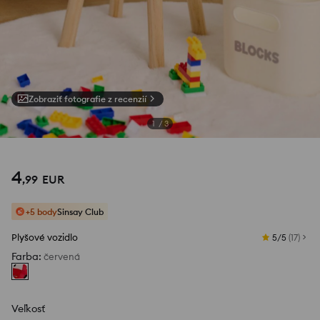
Zobraziť fotografie z recenzií
1
/
3
4
,
99
EUR
+5 body
Sinsay Club
Plyšové vozidlo
5/5
(
17
)
Farba
:
červená
Veľkosť