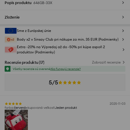
Popis produktu
646GB-33X
Zloženie
Sme z Európskej únie
Body x2 v Sinsay Club pri nákupe za min. 35 EUR (Podmienky)
Extra -20% na Výpredaj až do -50% pri kúpe aspoň 2
produktov (Podmienky)
Recenzie produktu
(
17
)
Zobraziť recenzie
Všetky recenzie sú overené
Ako fungujú recenzie?
5/5
2025-11-03
farba
:
červená
kupovaná veľkosť
:
Jeden produkt