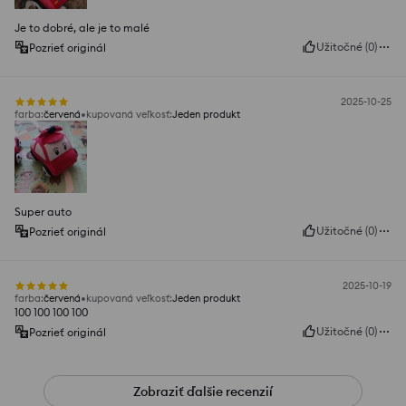
Je to dobré, ale je to malé
Užitočné
(
0
)
Pozrieť originál
2025-10-25
farba
:
červená
kupovaná veľkosť
:
Jeden produkt
Super auto
Užitočné
(
0
)
Pozrieť originál
2025-10-19
farba
:
červená
kupovaná veľkosť
:
Jeden produkt
100 100 100 100
Užitočné
(
0
)
Pozrieť originál
Zobraziť ďalšie recenzií