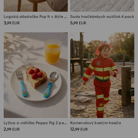
Logická skladačka Pop It v štýle Tetris
Sada hračkárskych autíčok 4 pack
3
5
,
99
EUR
,
99
EUR
Lyžica a vidlička Peppa Pig 2 pack
Karnevalový kostým hasiča
2
12
,
99
EUR
,
99
EUR