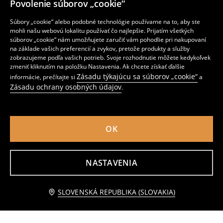
Povolenie súborov „cookie“
Súbory „cookie“ alebo podobné technológie používame na to, aby ste
mohli našu webovú lokalitu používať čo najlepšie. Prijatím všetkých
súborov „cookie“ nám umožňujete zaručiť vám pohodlie pri nakupovaní
Plyšová hračka v tvare škrečka s dekou vo vnútri
Multifunkčná súprava 3 v 1
na základe vašich preferencií a zvykov, pretože produkty a služby
17
3
,
99
EUR
,
49
EUR
zobrazujeme podľa vašich potrieb. Svoje rozhodnutie môžete kedykoľvek
Bežná cena
6,99
EUR
zmeniť kliknutím na položku Nastavenia. Ak chcete získať ďalšie
Najnižšia cena počas 30 dní pred zľavou
3,99
EUR
Zásadu týkajúcu sa súborov „cookie“
informácie, prečítajte si
a
Zásadu ochrany osobných údajov
.
OK
NASTAVENIA
Upozorniť ma
SLOVENSKÁ REPUBLIKA (SLOVAKIA)