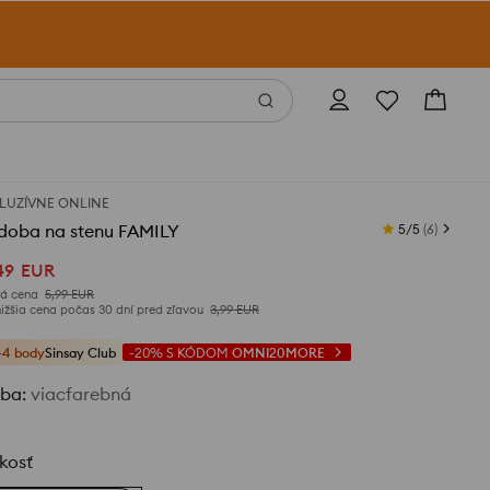
LUZÍVNE ONLINE
doba na stenu FAMILY
5/5
(
6
)
49
EUR
á cena
5,99
EUR
ižšia cena počas 30 dní pred zľavou
3,99
EUR
+4 body
Sinsay Club
-20%
S KÓDOM
OMNI20MORE
rba
:
viacfarebná
kosť