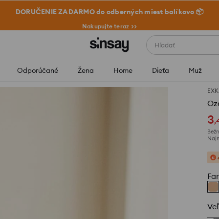
DORUČENIE ZADARMO do odberných miest balíkovo 📦
Nakupujte teraz >>
Hľadať
Odporúčané
Žena
Home
Dieťa
Muž
EXK
Oz
3
,
Bežn
Najn
Fa
Veľ