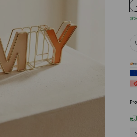
pro
Pr
P