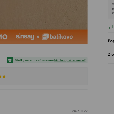
V
p
P
Po
Zlo
Všetky recenzie sú overené
Ako fungujú recenzie?
2025-11-29