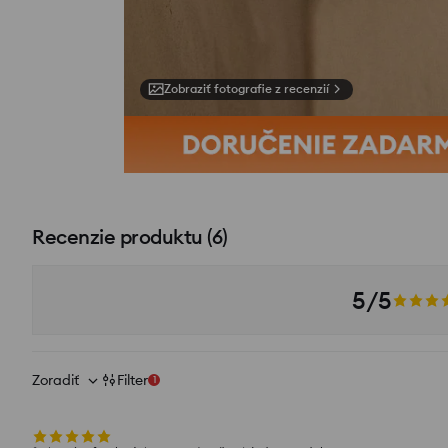
Zobraziť fotografie z recenzií
Recenzie produktu
(
6
)
5/5
Zoradiť
Filter
1