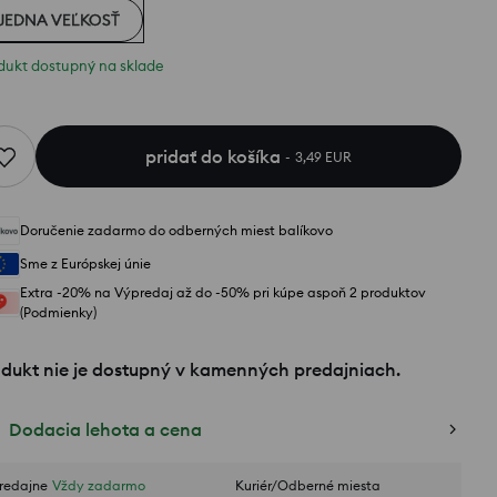
JEDNA VEĽKOSŤ
dukt dostupný na sklade
pridať do košíka
3,49 EUR
Doručenie zadarmo do odberných miest balíkovo
Sme z Európskej únie
Extra -20% na Výpredaj až do -50% pri kúpe aspoň 2 produktov
(Podmienky)
odukt nie je dostupný v kamenných predajniach.
Dodacia lehota a cena
redajne
Vždy zadarmo
Kuriér/Odberné miesta