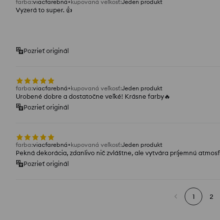
farba
:
viacfarebná
kupovaná veľkosť
:
Jeden produkt
Vyzerá to super. 👍️
Pozrieť originál
farba
:
viacfarebná
kupovaná veľkosť
:
Jeden produkt
Urobené dobre a dostatočne veľké! Krásne farby🔥
Pozrieť originál
farba
:
viacfarebná
kupovaná veľkosť
:
Jeden produkt
Pekná dekorácia, zdanlivo nič zvláštne, ale vytvára príjemnú atmos
Pozrieť originál
1
2