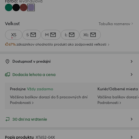
Farba
:
levanduľová
Veľkosť
Tabuľka rozmerov
XS
S
M
L
XL
67
%
zákazníkov ohodnotilo produkt ako zodpovedá veľkosti
Dostupnosť v predajni
Dodacia lehota a cena
Predajne
Vždy zadarmo
Kuriér/Odberné miesta
Väčšina balíkov dorazí do 5 pracovných dní
Väčšina balíkov dorazí
Podrobnosti >
Podrobnosti >
30 dní na vrátenie
Popis produktu
XT652-04X