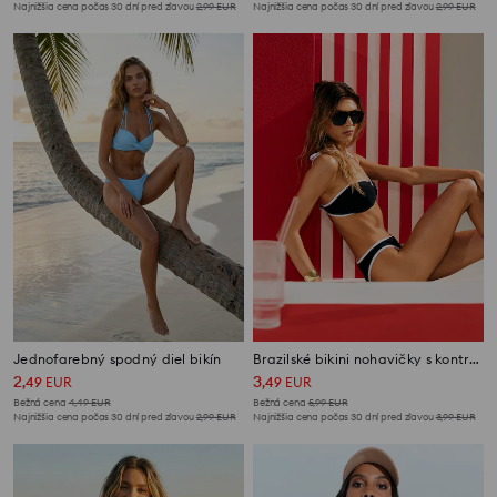
Najnižšia cena počas 30 dní pred zľavou
2,99
EUR
Najnižšia cena počas 30 dní pred zľavou
2,99
EUR
Jednofarebný spodný diel bikín
Brazilské bikini nohavičky s kontrastným lemom
2
3
,
49
EUR
,
49
EUR
Bežná cena
4,49
EUR
Bežná cena
5,99
EUR
Najnižšia cena počas 30 dní pred zľavou
2,99
EUR
Najnižšia cena počas 30 dní pred zľavou
3,99
EUR