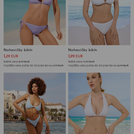
Nohavičky bikín
Nohavičky bikín
1
1
,
29
EUR
,
99
EUR
Bežná cena
2,49
EUR
Bežná cena
4,49
EUR
Najnižšia cena počas 30 dní pred zľavou
1,49
EUR
Najnižšia cena počas 30 dní pred zľavou
2,49
EUR