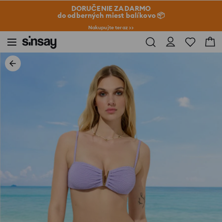
DORUČENIE ZADARMO
do odberných miest balíkovo 📦
Nakupujte teraz >>