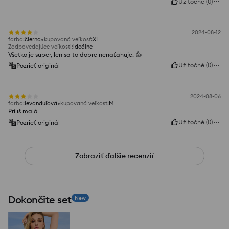
Užitočné
(
0
)
2024-08-12
farba
:
čierna
kupovaná veľkosť
:
XL
Zodpovedajúce veľkosti
:
ideálne
Všetko je super, len sa to dobre nenaťahuje. 👍️
Užitočné
(
0
)
Pozrieť originál
2024-08-06
farba
:
levanduľová
kupovaná veľkosť
:
M
Príliš malá
Užitočné
(
0
)
Pozrieť originál
Zobraziť ďalšie recenzií
Dokončite set
New