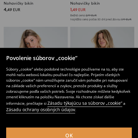
Nohavičky bikín
Nohavičky bikín
4
1
,
49
EUR
,
49
EUR
Bežná cena
2,99
EUR
Najnižšia cena počas 30 dní pred zľavou
1,99
EUR
Povolenie súborov „cookie“
Súbory „cookie“ alebo podobné technológie používame na to, aby ste
mohli našu webovú lokalitu používať čo najlepšie. Prijatím všetkých
súborov „cookie“ nám umožňujete zaručiť vám pohodlie pri nakupovaní
na základe vašich preferencií a zvykov, pretože produkty a služby
zobrazujeme podľa vašich potrieb. Svoje rozhodnutie môžete kedykoľvek
zmeniť kliknutím na položku Nastavenia. Ak chcete získať ďalšie
Zásadu týkajúcu sa súborov „cookie“
informácie, prečítajte si
a
Zásadu ochrany osobných údajov
.
Nohavičky bikín
Nohavičky bikín
1
2
,
49
EUR
,
49
EUR
Bežná cena
2,99
EUR
Bežná cena
4,49
EUR
Najnižšia cena počas 30 dní pred zľavou
1,99
EUR
Najnižšia cena počas 30 dní pred zľavou
3,49
EUR
OK