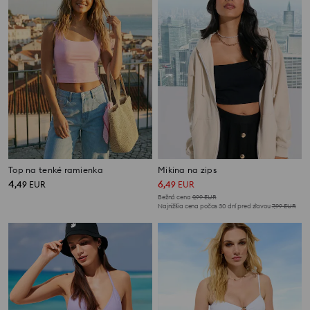
Top na tenké ramienka
Mikina na zips
4
6
,
49
EUR
,
49
EUR
Bežná cena
9,99
EUR
Najnižšia cena počas 30 dní pred zľavou
7,99
EUR