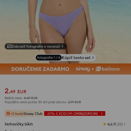
Zobraziť fotografie z recenzií
Kúpiť tento set
fotografie
1
/
4
2
,
49
EUR
Bežná cena
4,49
EUR
Najnižšia cena počas 30 dní pred zľavou
2,99
EUR
+3 body
Sinsay Club
-20%
S KÓDOM
OMNI20MORE
Nohavičky bikín
4,6/5
(
25
)