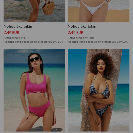
Nohavičky bikín
Nohavičky bikín
2
2
,
49
EUR
,
49
EUR
Bežná cena
3,49
EUR
Bežná cena
4,49
EUR
Najnižšia cena počas 30 dní pred zľavou
2,99
EUR
Najnižšia cena počas 30 dní pred zľavou
3,49
EUR