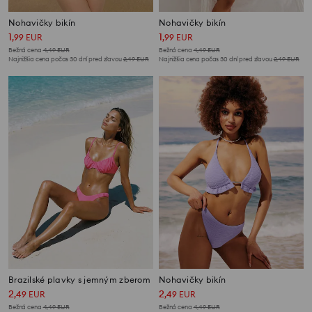
Nohavičky bikín
Nohavičky bikín
1
1
,
99
EUR
,
99
EUR
Bežná cena
4,49
EUR
Bežná cena
4,49
EUR
Najnižšia cena počas 30 dní pred zľavou
2,49
EUR
Najnižšia cena počas 30 dní pred zľavou
2,49
EUR
Brazilské plavky s jemným zberom
Nohavičky bikín
2
2
,
49
EUR
,
49
EUR
Bežná cena
4,49
EUR
Bežná cena
4,49
EUR