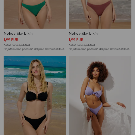
Nohavičky bikín
Nohavičky bikín
1
1
,
99
EUR
,
99
EUR
Bežná cena
4,49
EUR
Bežná cena
4,49
EUR
Najnižšia cena počas 30 dní pred zľavou
2,49
EUR
Najnižšia cena počas 30 dní pred zľavou
2,49
EUR