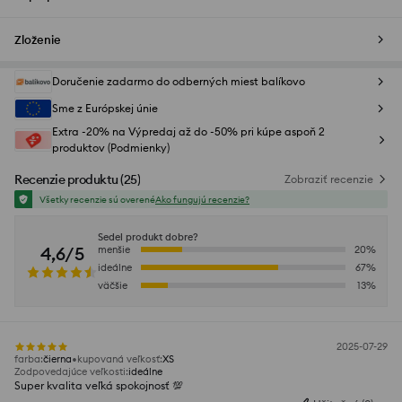
Zloženie
Doručenie zadarmo do odberných miest balíkovo
Sme z Európskej únie
Extra -20% na Výpredaj až do -50% pri kúpe aspoň 2
produktov (Podmienky)
Recenzie produktu
(
25
)
Zobraziť recenzie
Všetky recenzie sú overené
Ako fungujú recenzie?
Sedel produkt dobre?
4,6/5
menšie
20
%
ideálne
67
%
väčšie
13
%
2025-07-29
farba
:
čierna
kupovaná veľkosť
:
XS
Zodpovedajúce veľkosti
:
ideálne
Super kvalita veľká spokojnosť 💯