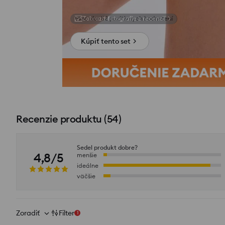
Zobraziť fotografie z recenzií
Kúpiť tento set
Recenzie produktu
(
54
)
Sedel produkt dobre?
4,8/5
menšie
ideálne
väčšie
Zoradiť
Filter
1