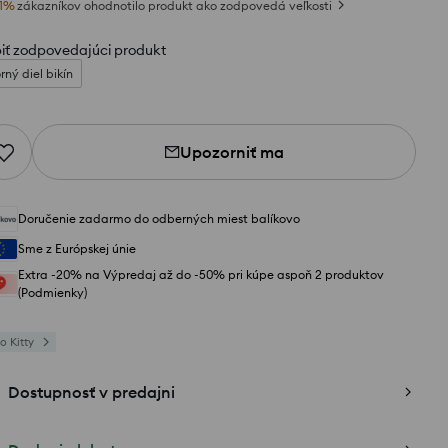
1
%
zákazníkov ohodnotilo produkt ako zodpovedá veľkosti
iť zodpovedajúci produkt
rný diel bikín
Upozorniť ma
Doručenie zadarmo do odberných miest balíkovo
Sme z Európskej únie
Extra -20% na Výpredaj až do -50% pri kúpe aspoň 2 produktov
(Podmienky)
o Kitty
Dostupnosť v predajni