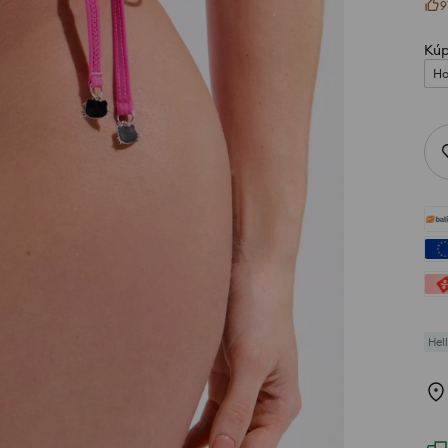
9
Kúp
Ho
Hell