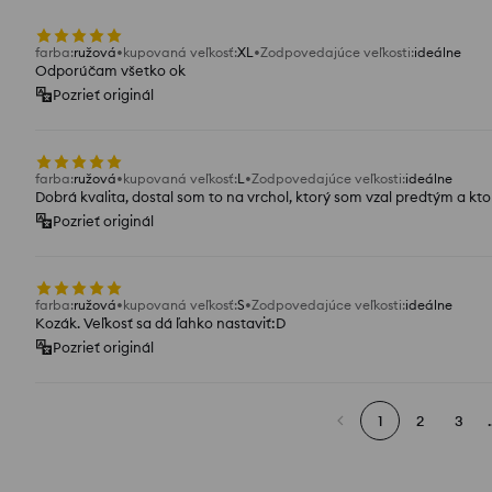
farba
:
ružová
kupovaná veľkosť
:
XL
Zodpovedajúce veľkosti
:
ideálne
Odporúčam všetko ok
Pozrieť originál
farba
:
ružová
kupovaná veľkosť
:
L
Zodpovedajúce veľkosti
:
ideálne
Dobrá kvalita, dostal som to na vrchol, ktorý som vzal predtým a kto
Pozrieť originál
farba
:
ružová
kupovaná veľkosť
:
S
Zodpovedajúce veľkosti
:
ideálne
Kozák. Veľkosť sa dá ľahko nastaviť:D
Pozrieť originál
1
2
3
.