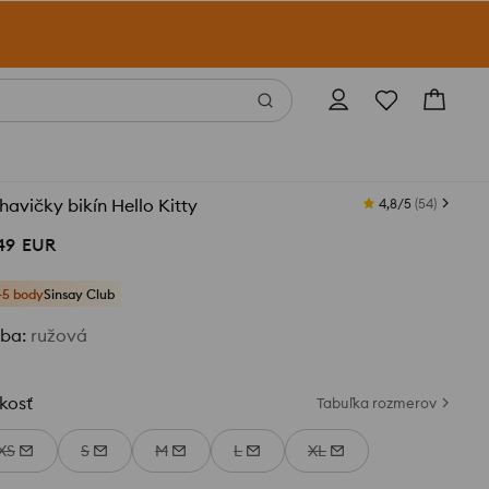
avičky bikín Hello Kitty
4,8/5
(
54
)
49
EUR
+5 body
Sinsay Club
rba
:
ružová
kosť
Tabuľka rozmerov
XS
S
M
L
XL