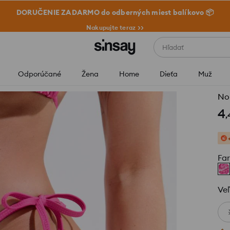
DORUČENIE ZADARMO do odberných miest balíkovo 📦
Nakupujte teraz >>
Hľadať
Odporúčané
Žena
Home
Dieťa
Muž
Noh
4
,
Fa
Veľ