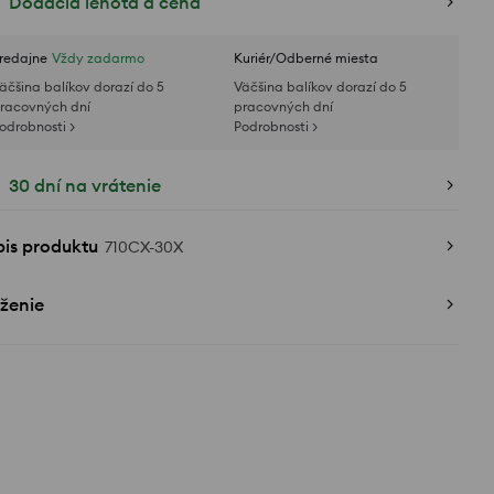
Dodacia lehota a cena
redajne
Vždy zadarmo
Kuriér/Odberné miesta
äčšina balíkov dorazí do 5
Väčšina balíkov dorazí do 5
racovných dní
pracovných dní
odrobnosti >
Podrobnosti >
30 dní na vrátenie
pis produktu
710CX-30X
ženie