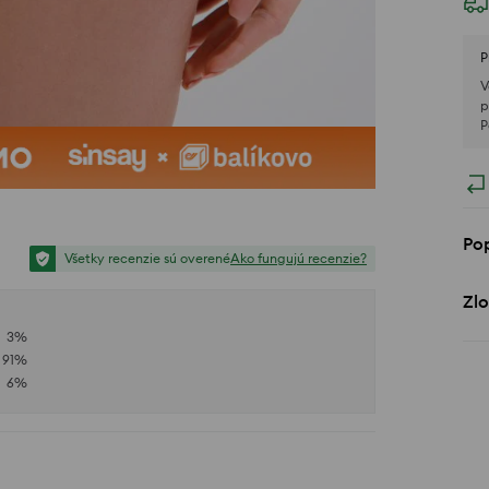
P
V
p
P
Po
Všetky recenzie sú overené
Ako fungujú recenzie?
Zlo
3
%
91
%
6
%