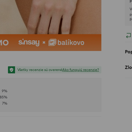
P
V
p
P
Po
Zlo
Všetky recenzie sú overené
Ako fungujú recenzie?
9
%
85
%
7
%