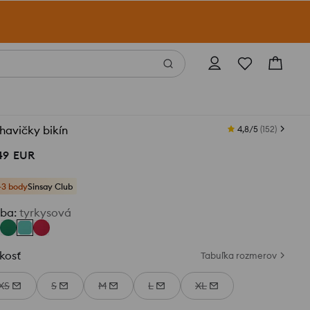
havičky bikín
4,8/5
(
152
)
49
EUR
+3 body
Sinsay Club
rba
:
tyrkysová
kosť
Tabuľka rozmerov
XS
S
M
L
XL