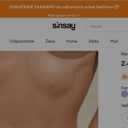
DORUČENIE ZADARMO do odberných miest balíkovo 📦
Nakupujte teraz >>
Hľadať
Odporúčané
Žena
Home
Dieťa
Muž
No
2
,
Fa
Veľ