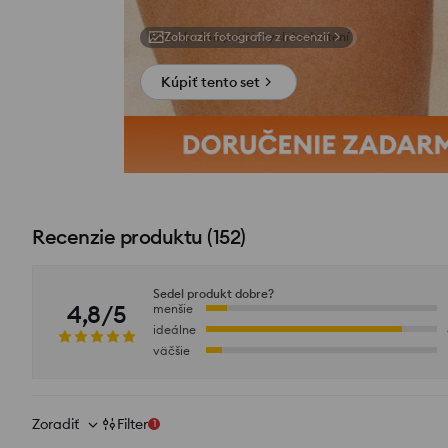
Zobraziť fotografie z recenzií
Kúpiť tento set
Recenzie produktu
(
152
)
Sedel produkt dobre?
4,8/5
menšie
ideálne
väčšie
Zoradiť
Filter
1