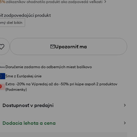
5
%
zákazníkov ohodnotilo produkt ako zodpovedá veľkosti
iť zodpovedajúci produkt
rný diel bikín
Upozorniť ma
Doručenie zadarmo do odberných miest balíkovo
Sme z Európskej únie
Extra -20% na Výpredaj až do -50% pri kúpe aspoň 2 produktov
(Podmienky)
Dostupnosť v predajni
Dodacia lehota a cena