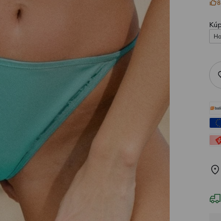
8
Kúp
Ho