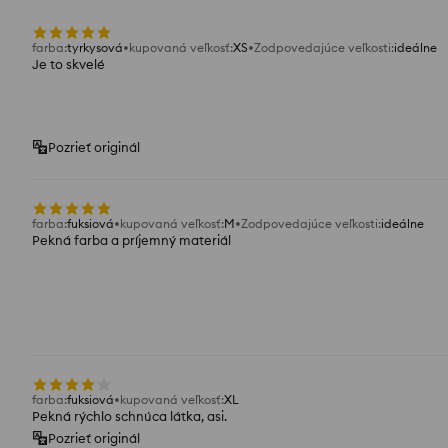
farba
:
tyrkysová
kupovaná veľkosť
:
XS
Zodpovedajúce veľkosti
:
ideálne
Je to skvelé
Pozrieť originál
farba
:
fuksiová
kupovaná veľkosť
:
M
Zodpovedajúce veľkosti
:
ideálne
Pekná farba a príjemný materiál
farba
:
fuksiová
kupovaná veľkosť
:
XL
Pekná rýchlo schnúca látka, asi.
Pozrieť originál