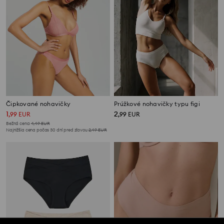
Čipkované nohavičky
Prúžkové nohavičky typu figi
1
2
,
99
EUR
,
99
EUR
Bežná cena
4,49
EUR
Najnižšia cena počas 30 dní pred zľavou
2,49
EUR