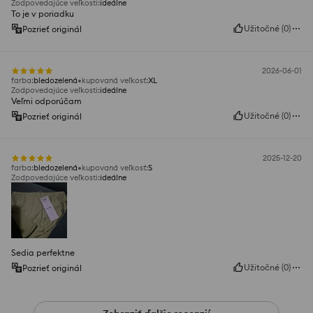
Zodpovedajúce veľkosti
:
ideálne
To je v poriadku
Užitočné
(
0
)
Pozrieť originál
2026-06-01
farba
:
bledozelená
kupovaná veľkosť
:
XL
Zodpovedajúce veľkosti
:
ideálne
Veľmi odporúčam
Užitočné
(
0
)
Pozrieť originál
2025-12-20
farba
:
bledozelená
kupovaná veľkosť
:
S
Zodpovedajúce veľkosti
:
ideálne
Sedia perfektne
Užitočné
(
0
)
Pozrieť originál