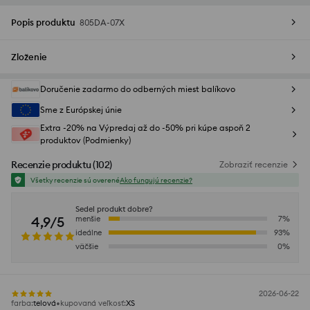
Popis produktu
805DA-07X
Zloženie
Doručenie zadarmo do odberných miest balíkovo
Sme z Európskej únie
Extra -20% na Výpredaj až do -50% pri kúpe aspoň 2
produktov (Podmienky)
Recenzie produktu
(
102
)
Zobraziť recenzie
Všetky recenzie sú overené
Ako fungujú recenzie?
Sedel produkt dobre?
4,9/5
menšie
7
%
ideálne
93
%
väčšie
0
%
2026-06-22
farba
:
telová
kupovaná veľkosť
:
XS