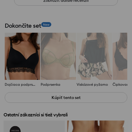
Zobraziť ďalšie recenzií
Dokončite set
New
Dojčiaca podprsenka
Podprsenka
Viskózové pyžamo
Kúpiť tento set
Ostatní zákazníci si tiež vybrali