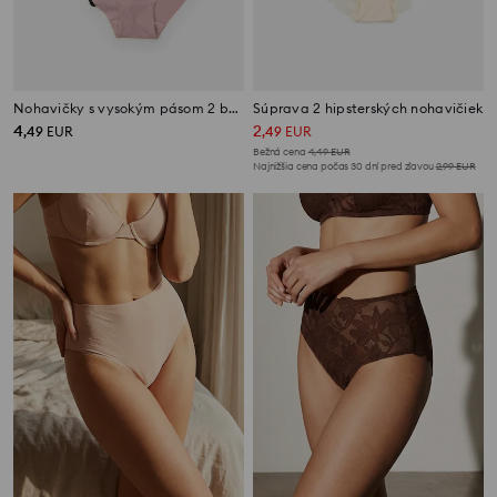
Nohavičky s vysokým pásom 2 balenie
Súprava 2 hipsterských nohavičiek
4
2
,
49
EUR
,
49
EUR
Bežná cena
4,49
EUR
Najnižšia cena počas 30 dní pred zľavou
2,99
EUR