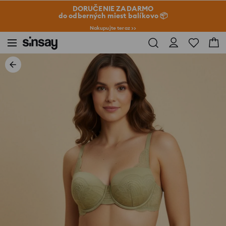
DORUČENIE ZADARMO
do odberných miest balíkovo 📦
Nakupujte teraz >>