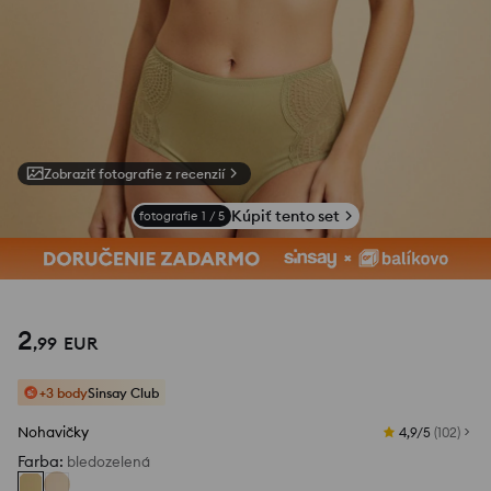
Zobraziť fotografie z recenzií
Kúpiť tento set
fotografie
1
/
5
2
,
99
EUR
+3 body
Sinsay Club
Nohavičky
4,9/5
(
102
)
Farba
:
bledozelená