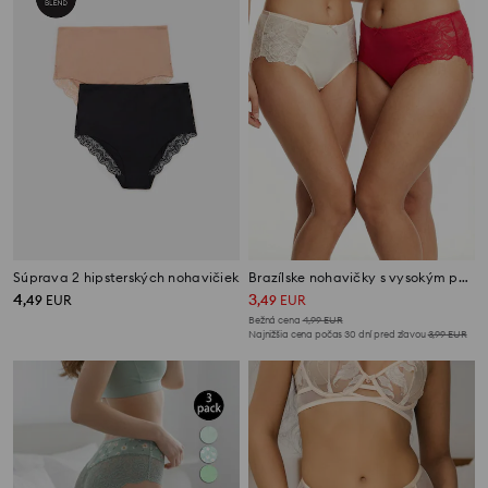
Súprava 2 hipsterských nohavičiek
Brazílske nohavičky s vysokým pásom – balenie 2 ks
4
3
,
49
EUR
,
49
EUR
Bežná cena
4,99
EUR
Najnižšia cena počas 30 dní pred zľavou
3,99
EUR