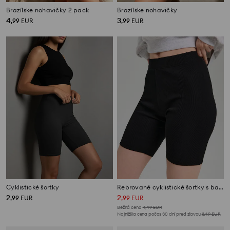
Brazílske nohavičky 2 pack
Brazílske nohavičky
4
3
,
99
EUR
,
99
EUR
Cyklistické šortky
Rebrované cyklistické šortky s bavlnou
2
2
,
99
EUR
,
99
EUR
Bežná cena
4,49
EUR
Najnižšia cena počas 30 dní pred zľavou
3,49
EUR