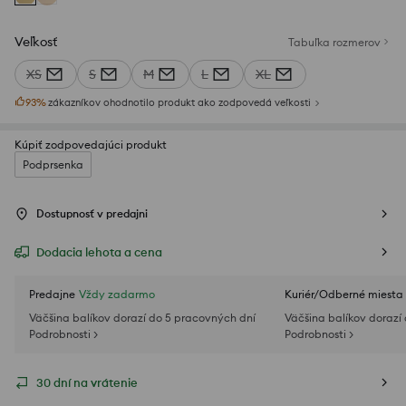
Veľkosť
Tabuľka rozmerov
XS
S
M
L
XL
93
%
zákazníkov ohodnotilo produkt ako zodpovedá veľkosti
Kúpiť zodpovedajúci produkt
Podprsenka
Dostupnosť v predajni
Dodacia lehota a cena
Predajne
Vždy zadarmo
Kuriér/Odberné miesta
Väčšina balíkov dorazí do 5 pracovných dní
Väčšina balíkov dorazí
Podrobnosti >
Podrobnosti >
30 dní na vrátenie