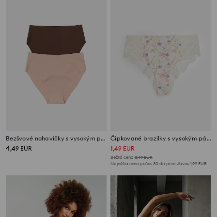
Bezšvové nohavičky s vysokým pásom 2 pack
Čipkované brazilky s vysokým pásom
4
1
,
49
EUR
,
49
EUR
Bežná cena
3,49
EUR
Najnižšia cena počas 30 dní pred zľavou
1,99
EUR