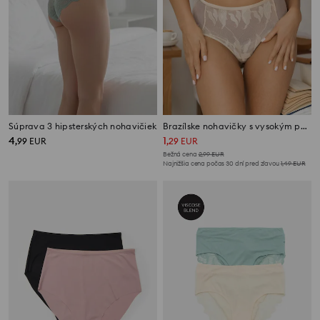
Súprava 3 hipsterských nohavičiek
Brazílske nohavičky s vysokým pásom
4
1
,
99
EUR
,
29
EUR
Bežná cena
2,99
EUR
Najnižšia cena počas 30 dní pred zľavou
1,49
EUR