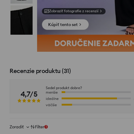
Zobraziť fotografie z recenzií
Kúpiť tento set
Recenzie produktu
(
31
)
Sedel produkt dobre?
4,7/5
menšie
ideálne
väčšie
Zoradiť
Filter
1