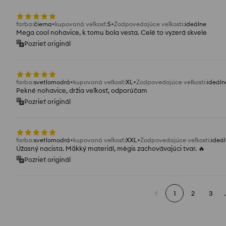
farba
:
čierna
kupovaná veľkosť
:
S
Zodpovedajúce veľkosti
:
ideálne
Mega cool nohavice, k tomu bola vesta. Celé to vyzerá skvele
Pozrieť originál
farba
:
svetlomodrá
kupovaná veľkosť
:
XL
Zodpovedajúce veľkosti
:
ideáln
Pekné nohavice, držia veľkosť, odporúčam
Pozrieť originál
farba
:
svetlomodrá
kupovaná veľkosť
:
XXL
Zodpovedajúce veľkosti
:
ideá
Úžasný nacista. Mäkký materiál, mègis zachovávajúci tvar. 🔥
Pozrieť originál
1
2
3
.