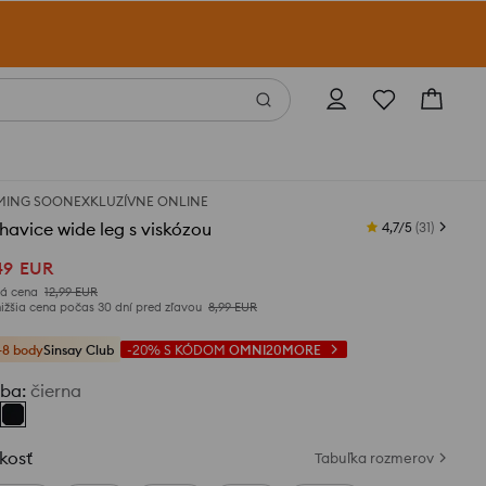
MING SOON
EXKLUZÍVNE ONLINE
avice wide leg s viskózou
4,7/5
(
31
)
49
EUR
á cena
12,99
EUR
ižšia cena počas 30 dní pred zľavou
8,99
EUR
+8 body
Sinsay Club
-20%
S KÓDOM
OMNI20MORE
rba
:
čierna
kosť
Tabuľka rozmerov