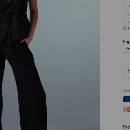
8
Kúp
Ve
Pr