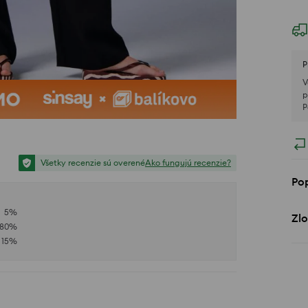
P
V
p
P
Všetky recenzie sú overené
Ako fungujú recenzie?
Po
5
%
Zlo
80
%
15
%