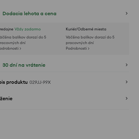
Dodacia lehota a cena
redajne
Vždy zadarmo
Kuriér/Odberné miesta
äčšina balíkov dorazí do 5
Väčšina balíkov dorazí do 5
racovných dní
pracovných dní
odrobnosti >
Podrobnosti >
30 dní na vrátenie
pis produktu
029JJ-99X
ženie