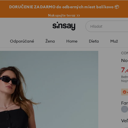
DORUČENIE ZADARMO do odberných miest balíkovo 📦
Nakupujte teraz >>
Hľadať
Odporúčané
Žena
Home
Dieťa
Muž
CO
Noh
7
,
Bežn
Najn
Fa
Veľ