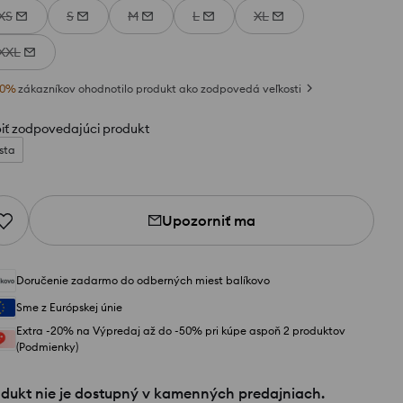
XS
S
M
L
XL
XXL
0
%
zákazníkov ohodnotilo produkt ako zodpovedá veľkosti
iť zodpovedajúci produkt
sta
Upozorniť ma
Doručenie zadarmo do odberných miest balíkovo
Sme z Európskej únie
Extra -20% na Výpredaj až do -50% pri kúpe aspoň 2 produktov
(Podmienky)
odukt nie je dostupný v kamenných predajniach.