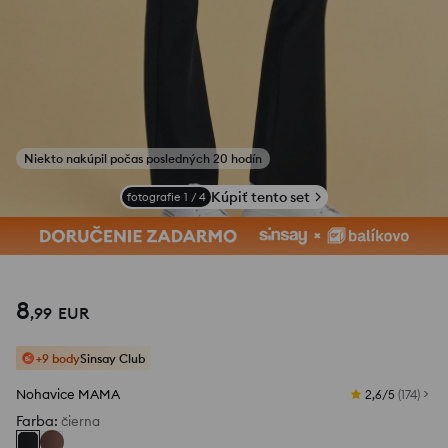
Niekto nakúpil počas posledných 20 hodín
Kúpiť tento set
fotografie
1
/
4
8
,
99
EUR
+9 body
Sinsay Club
Nohavice MAMA
2,6/5
(
174
)
Farba
:
čierna