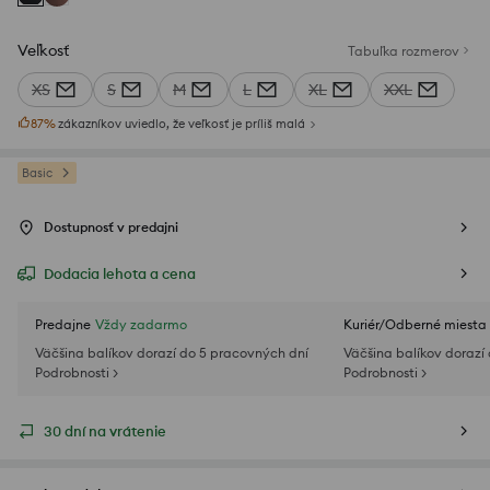
Veľkosť
Tabuľka rozmerov
XS
S
M
L
XL
XXL
87
%
zákazníkov uviedlo, že veľkosť je príliš malá
Basic
Dostupnosť v predajni
Dodacia lehota a cena
Predajne
Vždy zadarmo
Kuriér/Odberné miesta
Väčšina balíkov dorazí do 5 pracovných dní
Väčšina balíkov dorazí
Podrobnosti >
Podrobnosti >
30 dní na vrátenie