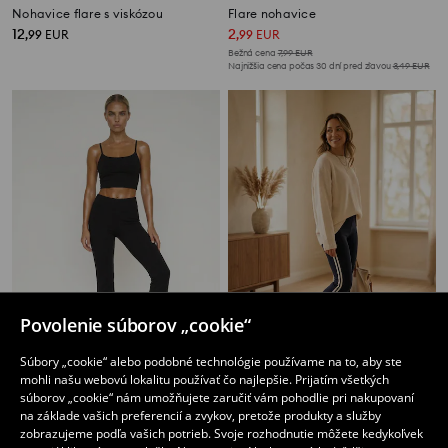
Nohavice flare s viskózou
Flare nohavice
12
2
,
99
EUR
,
99
EUR
Bežná cena
7,99
EUR
Najnižšia cena počas 30 dní pred zľavou
3,49
EUR
Povolenie súborov „cookie“
Súbory „cookie“ alebo podobné technológie používame na to, aby ste
mohli našu webovú lokalitu používať čo najlepšie. Prijatím všetkých
Flare nohavice s prímesou modalu Active
Piqué nohavice so zvonovou nohavicou
súborov „cookie“ nám umožňujete zaručiť vám pohodlie pri nakupovaní
9
9
,
99
EUR
,
99
EUR
na základe vašich preferencií a zvykov, pretože produkty a služby
zobrazujeme podľa vašich potrieb. Svoje rozhodnutie môžete kedykoľvek