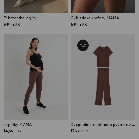
Tehotenské legíny
Cyklistické kraťasy MAMA
9
5
,
99
EUR
,
99
EUR
Tepláky MAMA
Dvojdielne tehotenské pyžamo z viskózy
14
17
,
99
EUR
,
99
EUR