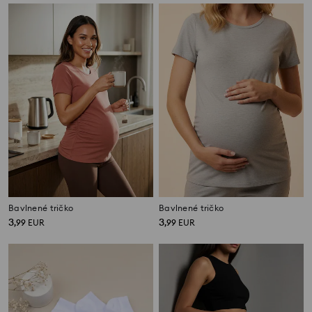
Bavlnené tričko
Bavlnené tričko
3
3
,
99
EUR
,
99
EUR