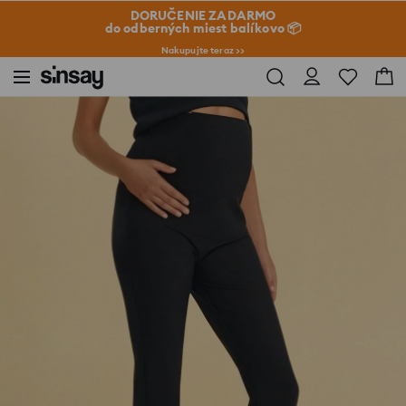
DORUČENIE ZADARMO
do odberných miest balíkovo 📦
Nakupujte teraz >>
Sinsay
Žena
Nohavice MAMA