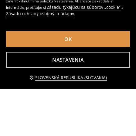
zmeniť kliknutím na položku Nastavenia. Ak chcete získať ďalšie
Zásadu týkajúcu sa súborov „cookie“
informácie, prečítajte si
a
Zásadu ochrany osobných údajov
.
OK
NASTAVENIA
Upozorniť ma
SLOVENSKÁ REPUBLIKA (SLOVAKIA)
Legíny flare z technickej pleteniny
Teplákové nohavice s širokými nohavicami
9
3
,
99
EUR
,
49
EUR
Bežná cena
7,99
EUR
Najnižšia cena počas 30 dní pred zľavou
3,99
EUR