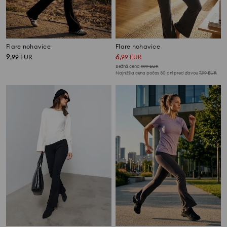
Flare nohavice
Flare nohavice
9
6
,
99
EUR
,
99
EUR
Bežná cena
9,99
EUR
Najnižšia cena počas 30 dní pred zľavou
7,99
EUR