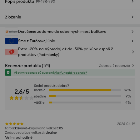
Popis produktu
9949R-99X
Zloženie
Doručenie zadarmo do odberných miest balíkovo
Sme z Európskej únie
Extra -20% na Výpredaj až do -50% pri kúpe aspoň 2
produktov (Podmienky)
Recenzie produktu
(
174
)
Zobraziť recenzie
Všetky recenzie sú overené
Ako fungujú recenzie?
Sedel produkt dobre?
2,6/5
menšie
87
%
ideálne
9
%
väčšie
4
%
2026-04-19
farba
:
kávová
kupovaná veľkosť
:
XS
Zodpovedajúce veľkosti
:
ideálne
Veľmi pohodlné