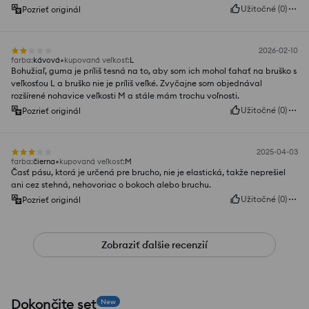
Užitočné
(
0
)
Pozrieť originál
2026-02-10
farba
:
kávová
kupovaná veľkosť
:
L
Bohužiaľ, guma je príliš tesná na to, aby som ich mohol ťahať na bruško s
veľkosťou L a bruško nie je príliš veľké. Zvyčajne som objednával
rozšírené nohavice veľkosti M a stále mám trochu voľnosti.
Užitočné
(
0
)
Pozrieť originál
2025-04-03
farba
:
čierna
kupovaná veľkosť
:
M
Časť pásu, ktorá je určená pre brucho, nie je elastická, takže neprešiel
ani cez stehná, nehovoriac o bokoch alebo bruchu.
Užitočné
(
0
)
Pozrieť originál
Zobraziť ďalšie recenzií
Dokončite set
New