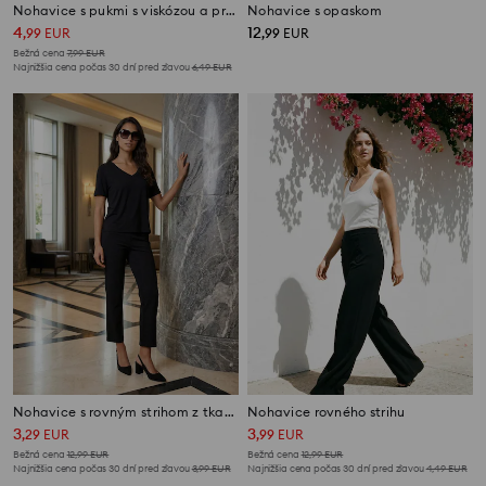
Nohavice s pukmi s viskózou a prímesou ľanu
Nohavice s opaskom
4
12
,
99
EUR
,
99
EUR
Bežná cena
7,99
EUR
Najnižšia cena počas 30 dní pred zľavou
6,49
EUR
Nohavice s rovným strihom z tkaniny roma
Nohavice rovného strihu
3
3
,
29
EUR
,
99
EUR
Bežná cena
12,99
EUR
Bežná cena
12,99
EUR
Najnižšia cena počas 30 dní pred zľavou
3,99
EUR
Najnižšia cena počas 30 dní pred zľavou
4,49
EUR