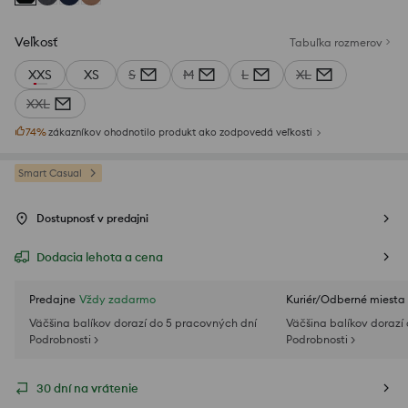
Veľkosť
Tabuľka rozmerov
XXS
XS
S
M
L
XL
XXL
74
%
zákazníkov ohodnotilo produkt ako zodpovedá veľkosti
Smart Casual
Dostupnosť v predajni
Dodacia lehota a cena
Predajne
Vždy zadarmo
Kuriér/Odberné miesta
Väčšina balíkov dorazí do 5 pracovných dní
Väčšina balíkov dorazí
Podrobnosti >
Podrobnosti >
30 dní na vrátenie