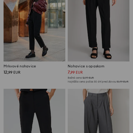
Mrkvové nohavice
Nohavice s opaskom
12
7
,
99
EUR
,
99
EUR
Bežná cena
12,99
EUR
Najnižšia cena počas 30 dní pred zľavou
10,99
EUR