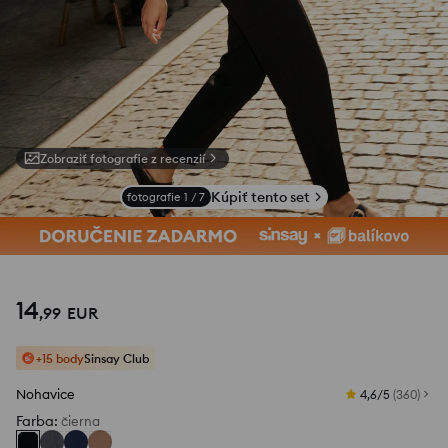
Zobraziť fotografie z recenzií
Kúpiť tento set
fotografie
1
/
7
14
,
99
EUR
+15 body
Sinsay Club
Nohavice
4,6/5
(
360
)
Farba
:
čierna