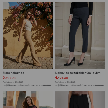
Flare nohavice
Nohavice so zažehlenými pukmi
2
4
,
49
EUR
,
49
EUR
Bežná cena
9,99
EUR
Bežná cena
7,99
EUR
Najnižšia cena počas 30 dní pred zľavou
3,29
EUR
Najnižšia cena počas 30 dní pred zľavou
5,49
EUR