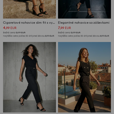
Cigaretové nohavice slim fit s vysokým pásom
Elegantné nohavice so záševkami
4
7
,
99
EUR
,
99
EUR
Bežná cena
12,99
EUR
Bežná cena
12,99
EUR
Najnižšia cena počas 30 dní pred zľavou
5,99
EUR
Najnižšia cena počas 30 dní pred zľavou
8,99
EUR