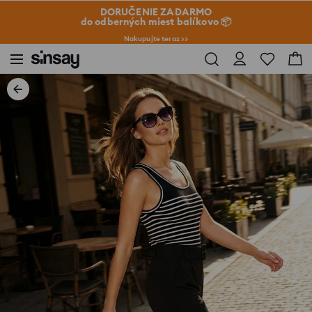
DORUČENIE ZADARMO
do odberných miest balíkovo 📦
Nakupujte teraz >>