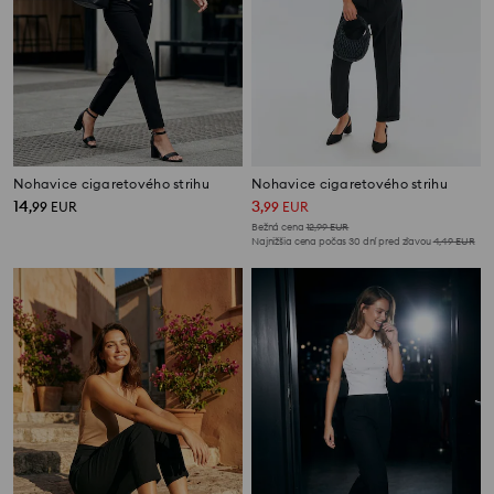
Nohavice cigaretového strihu
Nohavice cigaretového strihu
14
3
,
99
EUR
,
99
EUR
Bežná cena
12,99
EUR
Najnižšia cena počas 30 dní pred zľavou
4,49
EUR