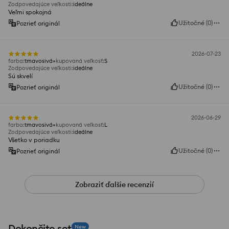
Zodpovedajúce veľkosti
:
ideálne
Veľmi spokojná
Užitočné
(
0
)
Pozrieť originál
2026-07-23
farba
:
tmavosivá
kupovaná veľkosť
:
S
Zodpovedajúce veľkosti
:
ideálne
Sú skvelí
Užitočné
(
0
)
Pozrieť originál
2026-06-29
farba
:
tmavosivá
kupovaná veľkosť
:
L
Zodpovedajúce veľkosti
:
ideálne
Všetko v poriadku
Užitočné
(
0
)
Pozrieť originál
Zobraziť ďalšie recenzií
Dokončite set
New