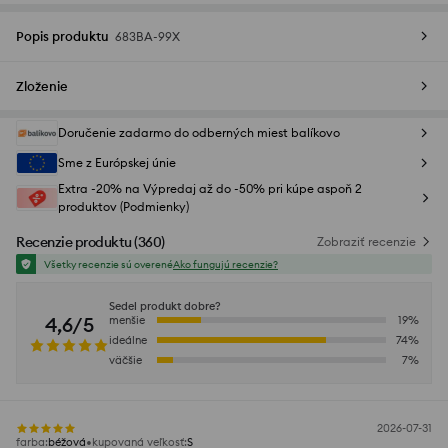
Popis produktu
683BA-99X
Zloženie
Doručenie zadarmo do odberných miest balíkovo
Sme z Európskej únie
Extra -20% na Výpredaj až do -50% pri kúpe aspoň 2
produktov (Podmienky)
Recenzie produktu
(
360
)
Zobraziť recenzie
Všetky recenzie sú overené
Ako fungujú recenzie?
Sedel produkt dobre?
4,6/5
menšie
19
%
ideálne
74
%
väčšie
7
%
2026-07-31
farba
:
béžová
kupovaná veľkosť
:
S