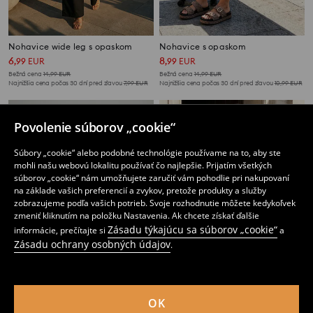
Nohavice wide leg s opaskom
Nohavice s opaskom
6
8
,
99
EUR
,
99
EUR
Bežná cena
14,99
EUR
Bežná cena
14,99
EUR
Najnižšia cena počas 30 dní pred zľavou
7,99
EUR
Najnižšia cena počas 30 dní pred zľavou
10,99
EUR
Povolenie súborov „cookie“
Súbory „cookie“ alebo podobné technológie používame na to, aby ste
mohli našu webovú lokalitu používať čo najlepšie. Prijatím všetkých
súborov „cookie“ nám umožňujete zaručiť vám pohodlie pri nakupovaní
na základe vašich preferencií a zvykov, pretože produkty a služby
zobrazujeme podľa vašich potrieb. Svoje rozhodnutie môžete kedykoľvek
zmeniť kliknutím na položku Nastavenia. Ak chcete získať ďalšie
Zásadu týkajúcu sa súborov „cookie“
informácie, prečítajte si
a
Zásadu ochrany osobných údajov
.
OK
Elegantné nohavice straight leg so zmesou viskózy
Ažúrové nohavice straight leg