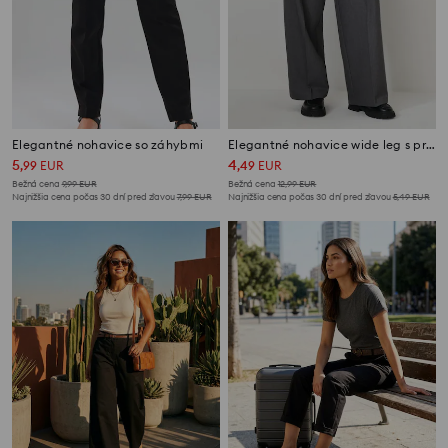
Elegantné nohavice so záhybmi
Elegantné nohavice wide leg s prímesou viskózy
5
4
,
99
EUR
,
49
EUR
Bežná cena
9,99
EUR
Bežná cena
12,99
EUR
Najnižšia cena počas 30 dní pred zľavou
7,99
EUR
Najnižšia cena počas 30 dní pred zľavou
5,49
EUR