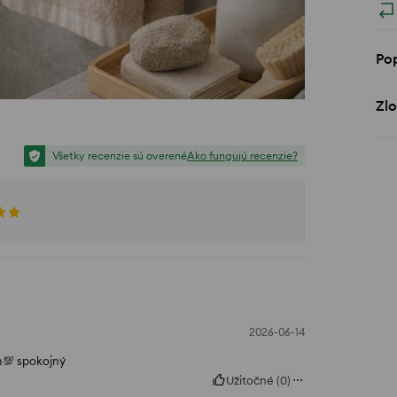
Po
Zlo
Všetky recenzie sú overené
Ako fungujú recenzie?
2026-06-14
om💯 spokojný
Užitočné
(
0
)