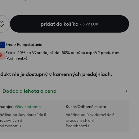
pridať do košíka
5,99 EUR
Sme z Európskej únie
Extra -20% na Výpredaj až do -50% pri kúpe aspoň 2 produktov
(Podmienky)
odukt nie je dostupný v kamenných predajniach.
Dodacia lehota a cena
redajne
Vždy zadarmo
Kuriér/Odberné miesta
äčšina balíkov dorazí do 5
Väčšina balíkov dorazí do 5
racovných dní
pracovných dní
odrobnosti >
Podrobnosti >