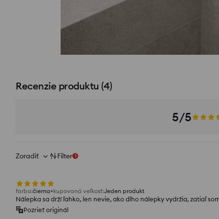
Recenzie produktu
(
4
)
5/5
Zoradiť
Filter
1
farba
:
čierna
kupovaná veľkosť
:
Jeden produkt
Nálepka sa drží ľahko, len nevie, ako dlho nálepky vydržia, zatiaľ s
Pozrieť originál