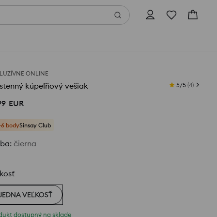
LUZÍVNE ONLINE
stenný kúpeľňový vešiak
5/5
(
4
)
99
EUR
+6 body
Sinsay Club
rba
:
čierna
kosť
JEDNA VEĽKOSŤ
dukt dostupný na sklade