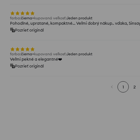
farba
:
čierna
kupovaná veľkosť
:
Jeden produkt
Pohodlné, upratané, kompaktné... Veľmi dobrý nákup.. vďaka, Sinsa
Pozrieť originál
farba
:
čierna
kupovaná veľkosť
:
Jeden produkt
Veľmi pekné a elegantné❤️
Pozrieť originál
1
2