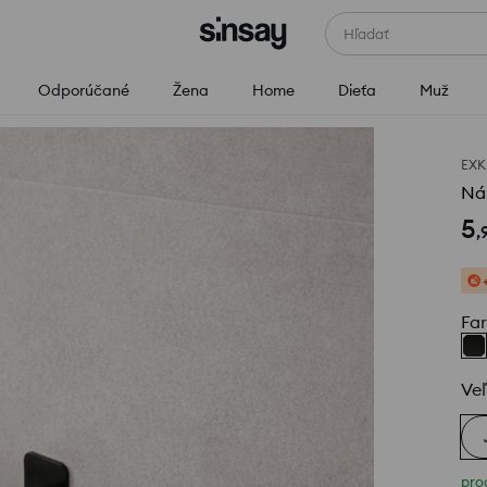
Hľadať
Odporúčané
Žena
Home
Dieťa
Muž
EXK
Ná
5
,
Fa
Veľ
pro