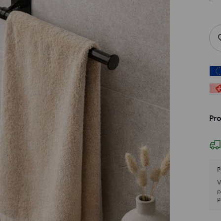
Pr
P
V
p
P