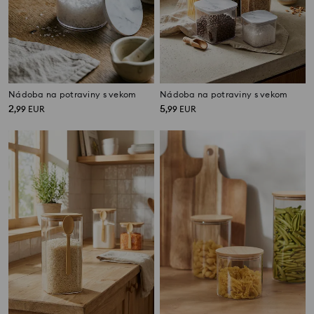
Nádoba na potraviny s vekom
Nádoba na potraviny s vekom
2
5
,
99
EUR
,
99
EUR