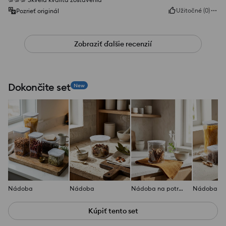
Užitočné
(
0
)
Pozrieť originál
Zobraziť ďalšie recenzií
Dokončite set
New
Nádoba
Nádoba
Nádoba na potraviny s vekom
Kúpiť tento set