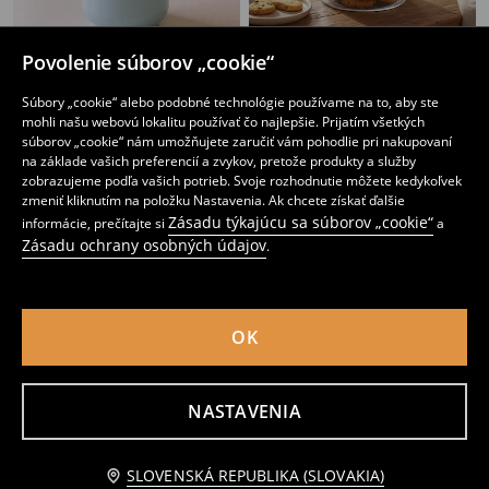
Povolenie súborov „cookie“
Nádoba na potraviny s vekom
Transparentná nádoba na potraviny s viečkom
Súbory „cookie“ alebo podobné technológie používame na to, aby ste
2
3
mohli našu webovú lokalitu používať čo najlepšie. Prijatím všetkých
,
49
EUR
,
99
EUR
súborov „cookie“ nám umožňujete zaručiť vám pohodlie pri nakupovaní
Bežná cena
4,99
EUR
Najnižšia cena počas 30 dní pred zľavou
3,29
EUR
na základe vašich preferencií a zvykov, pretože produkty a služby
zobrazujeme podľa vašich potrieb. Svoje rozhodnutie môžete kedykoľvek
zmeniť kliknutím na položku Nastavenia. Ak chcete získať ďalšie
Zásadu týkajúcu sa súborov „cookie“
informácie, prečítajte si
a
Zásadu ochrany osobných údajov
.
OK
NASTAVENIA
pridať do košíka
SLOVENSKÁ REPUBLIKA (SLOVAKIA)
6,99 EUR