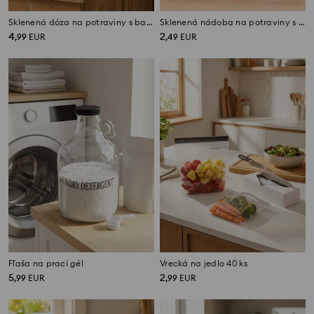
Sklenená dóza na potraviny s bambusovým viečkom a lyžičkou
Sklenená nádoba na potraviny s bambusovým viečkom
4
2
,
99
EUR
,
49
EUR
Fľaša na prací gél
Vrecká na jedlo 40 ks
5
2
,
99
EUR
,
99
EUR