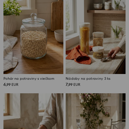
Pohár na potraviny s viečkom
Nádoby na potraviny 3 ks
6
7
,
99
EUR
,
99
EUR