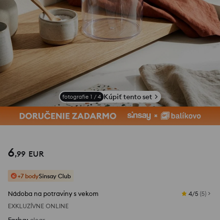
Zobraziť fotografie z recenzií
Kúpiť tento set
fotografie
1
/
4
6
,
99
EUR
+7 body
Sinsay Club
Nádoba na potraviny s vekom
4/5
(
5
)
EXKLUZÍVNE ONLINE