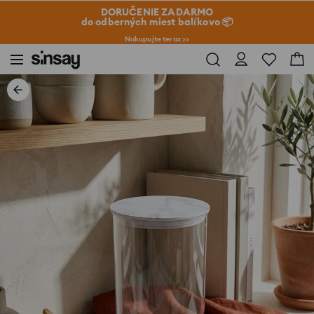
DORUČENIE ZADARMO
do odberných miest balíkovo 📦
Nakupujte teraz >>