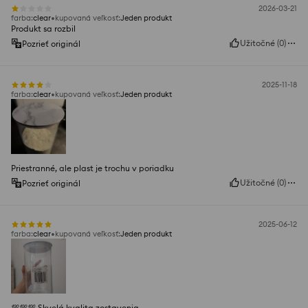
2026-03-21
farba
:
clear
kupovaná veľkosť
:
Jeden produkt
Produkt sa rozbil
Užitočné
(
0
)
Pozrieť originál
2025-11-18
farba
:
clear
kupovaná veľkosť
:
Jeden produkt
Priestranné, ale plast je trochu v poriadku
Užitočné
(
0
)
Pozrieť originál
2025-06-12
farba
:
clear
kupovaná veľkosť
:
Jeden produkt
💯💯💯 Skvelá kvalita zostavenia