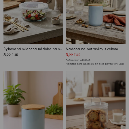
Ryhovaná sklenená nádoba na skladovanie potravín
Nádoba na potraviny s vekom
3
3
,
99
EUR
,
99
EUR
Bežná cena
6,99
EUR
Najnižšia cena počas 30 dní pred zľavou
4,99
EUR