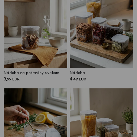
Nádoba na potraviny s vekom
Nádoba
3
4
,
99
EUR
,
49
EUR