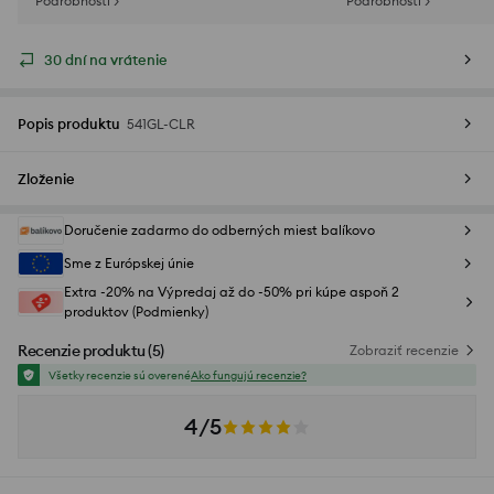
Podrobnosti >
Podrobnosti >
30 dní na vrátenie
Popis produktu
541GL-CLR
Zloženie
Doručenie zadarmo do odberných miest balíkovo
Sme z Európskej únie
Extra -20% na Výpredaj až do -50% pri kúpe aspoň 2
produktov (Podmienky)
Recenzie produktu
(
5
)
Zobraziť recenzie
Všetky recenzie sú overené
Ako fungujú recenzie?
4/5