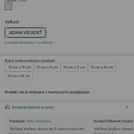
Farba
:
clear
Veľkosť
JEDNA VEĽKOSŤ
produkt dostupný na sklade
Kúpiť zodpovedajúci produkt
10 cm x 19 cm
10 cm x 9 cm
13 cm x 11 cm
13 cm x 16 cm
10 cm x 14 cm
Produkt nie je dostupný v kamenných predajniach.
Dodacia lehota a cena
Predajne
Vždy zadarmo
Kuriér/Odberné miesta
Väčšina balíkov dorazí do 5 pracovných dní
Väčšina balíkov dorazí