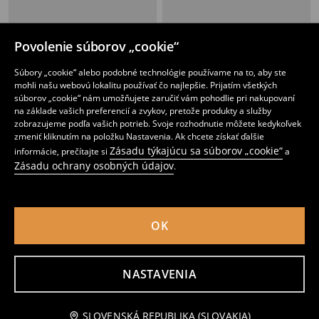
Mikiny na zips s bavlnou 2 ks
Mikiny crewneck s potlačou 2 pack
Povolenie súborov „cookie“
10
7
,
99
EUR
,
99
EUR
Súbory „cookie“ alebo podobné technológie používame na to, aby ste
mohli našu webovú lokalitu používať čo najlepšie. Prijatím všetkých
súborov „cookie“ nám umožňujete zaručiť vám pohodlie pri nakupovaní
na základe vašich preferencií a zvykov, pretože produkty a služby
zobrazujeme podľa vašich potrieb. Svoje rozhodnutie môžete kedykoľvek
zmeniť kliknutím na položku Nastavenia. Ak chcete získať ďalšie
Zásadu týkajúcu sa súborov „cookie“
informácie, prečítajte si
a
Zásadu ochrany osobných údajov
.
OK
NASTAVENIA
Mikina Ninjago
Zapínacia mikina s kapucňou
3
5
,
99
EUR
,
49
EUR
Bežná cena
8,99
EUR
Upozorniť ma
SLOVENSKÁ REPUBLIKA (SLOVAKIA)
Najnižšia cena počas 30 dní pred zľavou
4,99
EUR