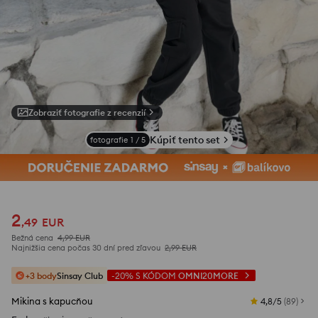
Zobraziť fotografie z recenzií
Kúpiť tento set
fotografie
1
/
5
2
,
49
EUR
Bežná cena
4,99
EUR
Najnižšia cena počas 30 dní pred zľavou
2,99
EUR
+3 body
Sinsay Club
-20%
S KÓDOM
OMNI20MORE
Mikina s kapucňou
4,8/5
(
89
)