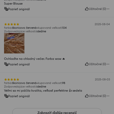
Super Blouse
Užitočné
(
0
)
Pozrieť originál
2025-08-04
farba
:
škoricovo červená
kupovaná veľkosť
:
104
Zodpovedajúce veľkosti
:
ideálne
Ochlaďte na chladný večer. Farba wow 🔥
Užitočné
(
0
)
Pozrieť originál
2025-08-03
farba
:
škoricovo červená
kupovaná veľkosť
:
98
Zodpovedajúce veľkosti
:
ideálne
Veľmi sa mi páčila kvalita, veľkosť perfektne 👍️ sedela
Užitočné
(
0
)
Pozrieť originál
Zobraziť ďalšie recenzií