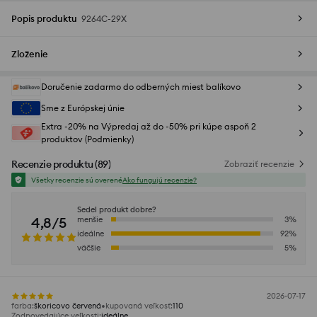
Popis produktu
9264C-29X
Zloženie
Doručenie zadarmo do odberných miest balíkovo
Sme z Európskej únie
Extra -20% na Výpredaj až do -50% pri kúpe aspoň 2
produktov (Podmienky)
Recenzie produktu
(
89
)
Zobraziť recenzie
Všetky recenzie sú overené
Ako fungujú recenzie?
Sedel produkt dobre?
4,8/5
menšie
3
%
ideálne
92
%
väčšie
5
%
2026-07-17
farba
:
škoricovo červená
kupovaná veľkosť
:
110
Zodpovedajúce veľkosti
:
ideálne