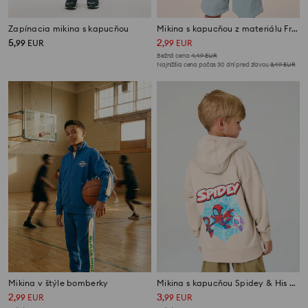
Zapínacia mikina s kapucňou
Mikina s kapucňou z materiálu French Terry
5
2
,
99
EUR
,
99
EUR
Bežná cena
4,49
EUR
Najnižšia cena počas 30 dní pred zľavou
3,49
EUR
Mikina v štýle bomberky
Mikina s kapucňou Spidey & His Amazing Friends
2
3
,
99
EUR
,
99
EUR