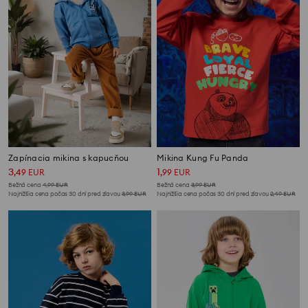
Zapínacia mikina s kapucňou
Mikina Kung Fu Panda
3
1
,
49
EUR
,
99
EUR
Bežná cena
4,99
EUR
Bežná cena
3,99
EUR
Najnižšia cena počas 30 dní pred zľavou
3,99
EUR
Najnižšia cena počas 30 dní pred zľavou
2,49
EUR