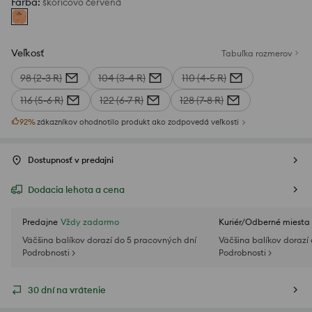
Farba
:
škoricovo červená
Veľkosť
Tabuľka rozmerov
98 (2-3 R)
104 (3-4 R)
110 (4-5 R)
116 (5-6 R)
122 (6-7 R)
128 (7-8 R)
92
%
zákazníkov ohodnotilo produkt ako zodpovedá veľkosti
Dostupnosť v predajni
Dodacia lehota a cena
Predajne
Vždy zadarmo
Kuriér/Odberné miesta
Väčšina balíkov dorazí do 5 pracovných dní
Väčšina balíkov dorazí
Podrobnosti >
Podrobnosti >
30 dní na vrátenie