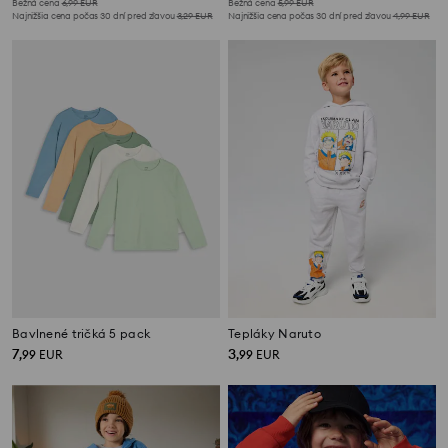
Bežná cena
6,99
EUR
Bežná cena
5,99
EUR
Najnižšia cena počas 30 dní pred zľavou
3,29
EUR
Najnižšia cena počas 30 dní pred zľavou
4,99
EUR
Bavlnené tričká 5 pack
Tepláky Naruto
7
3
,
99
EUR
,
99
EUR